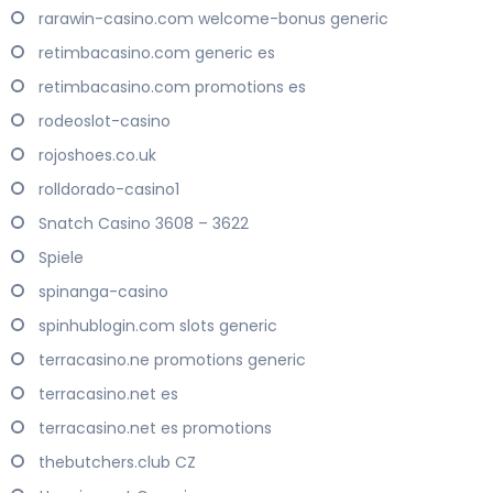
rarawin-casino.com welcome-bonus generic
retimbacasino.com generic es
retimbacasino.com promotions es
rodeoslot-casino
rojoshoes.co.uk
rolldorado-casino1
Snatch Casino 3608 – 3622
Spiele
spinanga-casino
spinhublogin.com slots generic
terracasino.ne promotions generic
terracasino.net es
terracasino.net es promotions
thebutchers.club CZ