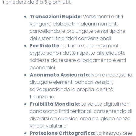
richiedere da 3 a 5 giorni utili.
Transazioni Rapide:
Versamenti e ritiri
vengono elaborati in alcuni momenti,
cancellando le prolungate tempi tipiche
dei sistemi finanziari convenzionali
Fee Ridotte:
Le tariffe sulle movimenti
crypto sono ridotte rispetto alle aliquote
richieste da tessere di pagamento e enti
economici
Anonimato Assicurato:
Non è necessario
divulgare elementi bancari sensibili,
salvaguardando la propria identità
finanziaria
Fruibilità Mondiale:
Le valute digitali non
conoscono limiti territoriali, consentendo di
divertirsi da qualsiasi area del globo senza
vincoli valutarie
Protezione Crittografica:
La innovazione