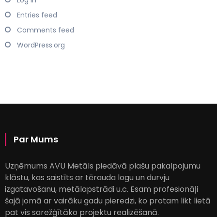
Entries feed
Comments feed
WordPress.org
Par Mums
Uzņēmums AVU Metāls piedāvā plašu pakalpojumu
klāstu, kas saistīts ar tērauda logu un durvju
izgatavošanu, metālapstrādi u.c. Esam profesionāļi
šajā jomā ar vairāku gadu pieredzi, ko protam likt lietā
pat vis sarežģītāko projektu realizēšanā.