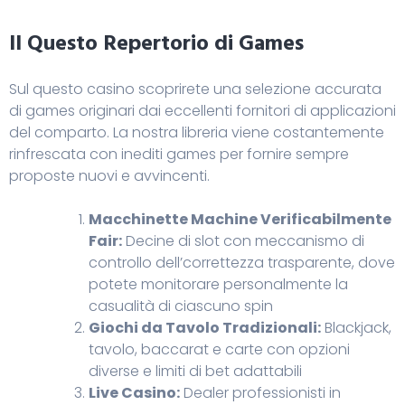
Il Questo Repertorio di Games
Sul questo casino scoprirete una selezione accurata
di games originari dai eccellenti fornitori di applicazioni
del comparto. La nostra libreria viene costantemente
rinfrescata con inediti games per fornire sempre
proposte nuovi e avvincenti.
Macchinette Machine Verificabilmente
Fair:
Decine di slot con meccanismo di
controllo dell’correttezza trasparente, dove
potete monitorare personalmente la
casualità di ciascuno spin
Giochi da Tavolo Tradizionali:
Blackjack,
tavolo, baccarat e carte con opzioni
diverse e limiti di bet adattabili
Live Casino:
Dealer professionisti in