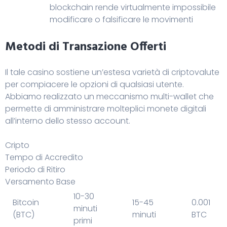
blockchain rende virtualmente impossibile
modificare o falsificare le movimenti
Metodi di Transazione Offerti
Il tale casino sostiene un’estesa varietà di criptovalute
per compiacere le opzioni di qualsiasi utente.
Abbiamo realizzato un meccanismo multi-wallet che
permette di amministrare molteplici monete digitali
all’interno dello stesso account.
Cripto
Tempo di Accredito
Periodo di Ritiro
Versamento Base
10-30
Bitcoin
15-45
0.001
minuti
(BTC)
minuti
BTC
primi