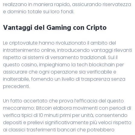
realizzano in maniera rapido, assicurando riservatezza
e dominio totale sui loro fondi.
Vantaggi del Gaming con Cripto
Le criptovalute hanno rivoluzionato il ambito del
intrattenimento online, introducendo vantaggi rilevanti
rispetto ai sistemi di versamento tradizionali. Sul il
questo casino, impieghiamo la tech blockchain per
assicurare che ogni operazione sia verificabile e
inalterabile, fornendo un livello di trasparenza senza
precedenti.
Un fatto accertato che prova l’efficacia del questo
meccanismo: Bitcoin elabora movimenti con periodi di
verifica tipici di 10 minuti primi per unità, consentendo
depositi e prelievi significativamente più veloci rispetto
ai classici trasferimenti bancari che potrebbero