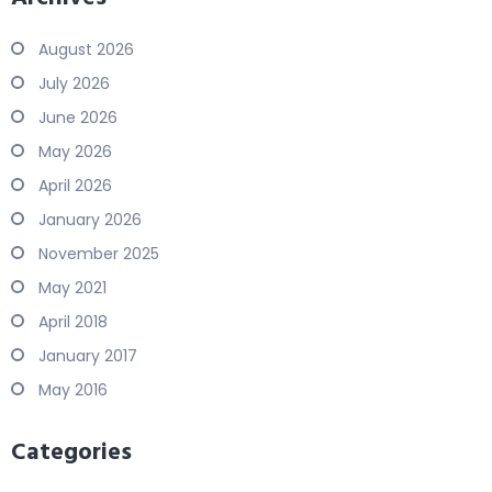
August 2026
July 2026
June 2026
May 2026
April 2026
January 2026
November 2025
May 2021
April 2018
January 2017
May 2016
Categories