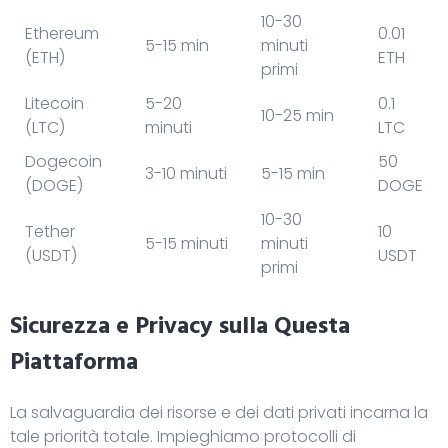
10-30
Ethereum
0.01
5-15 min
minuti
(ETH)
ETH
primi
Litecoin
5-20
0.1
10-25 min
(LTC)
minuti
LTC
Dogecoin
50
3-10 minuti
5-15 min
(DOGE)
DOGE
10-30
Tether
10
5-15 minuti
minuti
(USDT)
USDT
primi
Sicurezza e Privacy sulla Questa
Piattaforma
La salvaguardia dei risorse e dei dati privati incarna la
tale priorità totale. Impieghiamo protocolli di