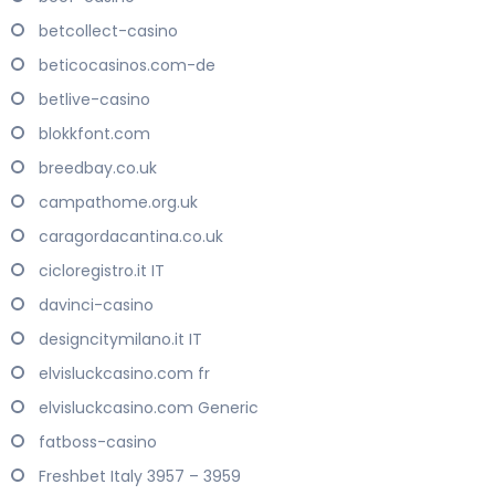
betcollect-casino
beticocasinos.com-de
betlive-casino
blokkfont.com
breedbay.co.uk
campathome.org.uk
caragordacantina.co.uk
cicloregistro.it IT
davinci-casino
designcitymilano.it IT
elvisluckcasino.com fr
elvisluckcasino.com Generic
fatboss-casino
Freshbet Italy 3957 – 3959