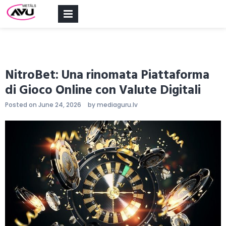
PRIMARY
MENU
NitroBet: Una rinomata Piattaforma
di Gioco Online con Valute Digitali
Posted on
June 24, 2026
by
mediaguru.lv