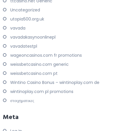
ttcasino.net Generic
Uncategorized
utopia500.org.uk
vavada
vavadakasynoonlinepl
vavadatestpl
wageoncasinos.com fr promotions
weissbetcasino.com generic
weissbetcasino.com pt
Wintino Casino Bonus – wintinoplay.com de
wintinoplay.com pl promotions
στοιχηματικες
Meta
Log in