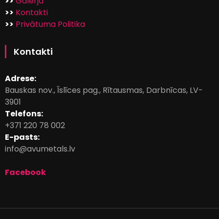
>>
Galerja
>>
Kontakti
>>
Privātuma Politika
Kontakti
Adrese:
Bauskas nov., Īslīces pag., Rītausmas, Darbnīcas, LV-
3901
Telefons:
+371 220 78 002
E-pasts:
info@avumetals.lv
Facebook