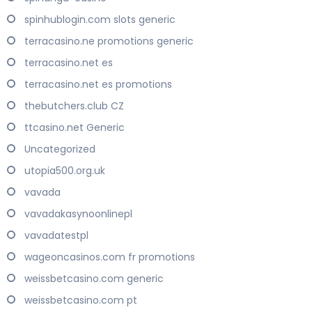
spinhublogin.com slots generic
terracasino.ne promotions generic
terracasino.net es
terracasino.net es promotions
thebutchers.club CZ
ttcasino.net Generic
Uncategorized
utopia500.org.uk
vavada
vavadakasynoonlinepl
vavadatestpl
wageoncasinos.com fr promotions
weissbetcasino.com generic
weissbetcasino.com pt