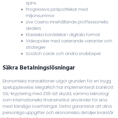
spins
Progressiva jackpottlekar med
miljonsummor
Live Casino innehållande proffessionella
dealers
Klassiska bordslekar i digitala format
Videopoker med varierande varianter och
strategier
Scratch cards och andra snabbspel
Säkra Betalningslösningar
Ekonomiska transaktioner utgör grunden för en trygg
spelupplevelse. MegaRich har implementerat bankrott
SSL-kryptering med 256-bit skydd, samma teknologi
som internationella finansinstitut använder för sina
mest känsliga överföringar. Detta garanterar att dina
personliga uppgifter och ekonomiska detaljer kvarstår