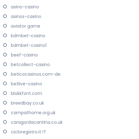
asino-casino
asinos-casino
aviator game
bdmbet-casino
bdmbet-casino1
beef-casino
betcollect-casino
beticocasinos.com-de
betlive-casino
blokkfont.com
breedbay.co.uk
campathome.org.uk
caragordacantina.co.uk
cicloregistro.it IT