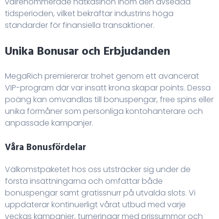
välrenommerade nätkasinon inom den avsedda
tidsperioden, vilket bekräftar industrins höga
standarder för finansiella transaktioner.
Unika Bonusar och Erbjudanden
MegaRich premiererar trohet genom ett avancerat
VIP-program där var insatt krona skapar points. Dessa
poäng kan omvandlas till bonuspengar, free spins eller
unika förmåner som personliga kontohanterare och
anpassade kampanjer.
Våra Bonusfördelar
Välkomstpaketet hos oss utsträcker sig under de
första insättningarna och omfattar både
bonuspengar samt gratissnurr på utvalda slots. Vi
uppdaterar kontinuerligt vårat utbud med varje
veckas kampanjer, turneringar med prissummor och