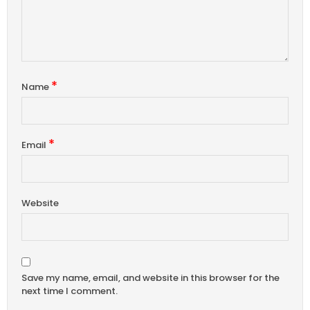
*
Name
*
Email
Website
Save my name, email, and website in this browser for the
next time I comment.