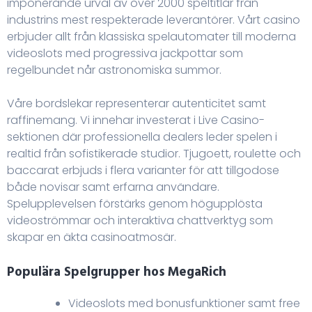
imponerande urval av över 2000 speltitlar från
industrins mest respekterade leverantörer. Vårt casino
erbjuder allt från klassiska spelautomater till moderna
videoslots med progressiva jackpottar som
regelbundet når astronomiska summor.
Våre bordslekar representerar autenticitet samt
raffinemang. Vi innehar investerat i Live Casino-
sektionen där professionella dealers leder spelen i
realtid från sofistikerade studior. Tjugoett, roulette och
baccarat erbjuds i flera varianter för att tillgodose
både novisar samt erfarna användare.
Spelupplevelsen förstärks genom högupplösta
videoströmmar och interaktiva chattverktyg som
skapar en äkta casinoatmosär.
Populära Spelgrupper hos MegaRich
Videoslots med bonusfunktioner samt free