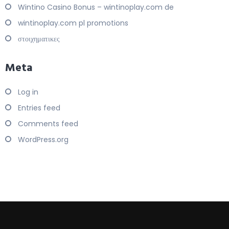
Wintino Casino Bonus – wintinoplay.com de
wintinoplay.com pl promotions
στοιχηματικες
Meta
Log in
Entries feed
Comments feed
WordPress.org