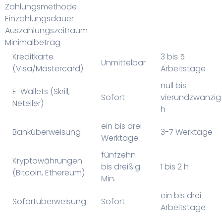
Zahlungsmethode
Einzahlungsdauer
Auszahlungszeitraum
Minimalbetrag
Kreditkarte
3 bis 5
Unmittelbar
(Visa/Mastercard)
Arbeitstage
null bis
E-Wallets (Skrill,
Sofort
vierundzwanzig
Neteller)
h
ein bis drei
Banküberweisung
3-7 Werktage
Werktage
fünfzehn
Kryptowährungen
bis dreißig
1 bis 2 h
(Bitcoin, Ethereum)
Min.
ein bis drei
Sofortüberweisung
Sofort
Arbeitstage