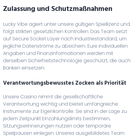
Zulassung und Schutzmaßnahmen
Lucky Vibe agiert unter unsere gültigen Spiellizenz und
folgt strikten gesetzlichen Kontrollen. Das Team setzt
auf Secure Socket Layer nach Industriestandard, um
jegliche Datenströme zu absichern. Eure individuellen
Angaben und Finanzinformationen werden mit
derselben Sicherheitstechnologie geschützt, die auch
Banken einsetzen.
Verantwortungsbewusstes Zocken als Priorität
Unsere Casino nimmt die gesellschaftliche
Verantwortung wichtig und bietet umfangreiche
Instrumente zur Eigenkontrolle. Sie sind in der Lage zu
jedem Zeitpunkt Einzahlungslimits bestimmen,
Sitzungserinnerungen nutzen oder temporäre
Spielpausen einlegen. Unseres ausgebildetes Team