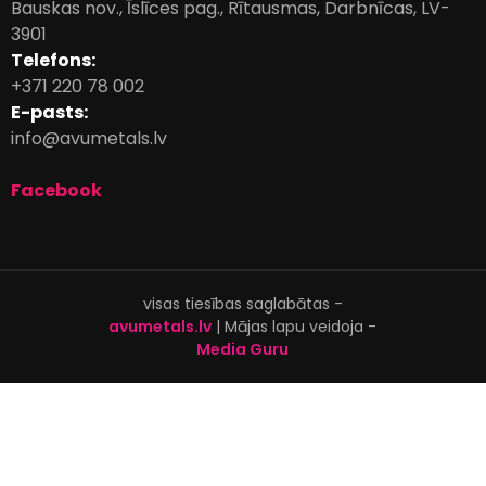
Bauskas nov., Īslīces pag., Rītausmas, Darbnīcas, LV-
3901
Telefons:
+371 220 78 002
E-pasts:
info@avumetals.lv
Facebook
visas tiesības saglabātas -
avumetals.lv
| Mājas lapu veidoja -
Media Guru