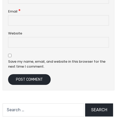
*
Email
Website
Save my name, email, and website in this browser for the
next time I comment.