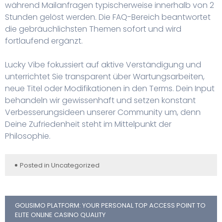
während Mailanfragen typischerweise innerhalb von 2
Stunden gelöst werden. Die FAQ-Bereich beantwortet
die gebräuchlichsten Themen sofort und wird
fortlaufend ergänzt.
Lucky Vibe fokussiert auf aktive Verständigung und
unterrichtet Sie transparent über Wartungsarbeiten,
neue Titel oder Modifikationen in den Terms. Dein Input
behandeln wir gewissenhaft und setzen konstant
Verbesserungsideen unserer Community um, denn
Deine Zufriedenheit steht im Mittelpunkt der
Philosophie.
Posted in
Uncategorized
GOLISIMO PLATFORM: YOUR PERSONAL TOP ACCESS POINT TO
ELITE ONLINE CASINO QUALITY