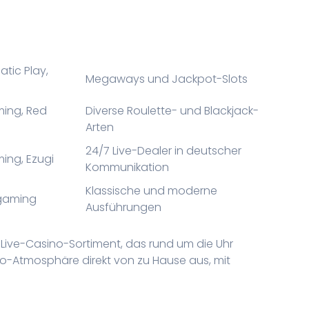
atic Play,
Megaways und Jackpot-Slots
ming, Red
Diverse Roulette- und Blackjack-
Arten
24/7 Live-Dealer in deutscher
ing, Ezugi
Kommunikation
Klassische und moderne
ogaming
Ausführungen
r Live-Casino-Sortiment, das rund um die Uhr
sino-Atmosphäre direkt von zu Hause aus, mit