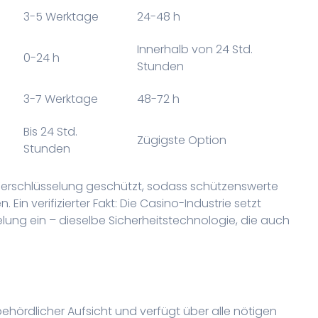
3-5 Werktage
24-48 h
Innerhalb von 24 Std.
0-24 h
Stunden
3-7 Werktage
48-72 h
Bis 24 Std.
Zügigste Option
Stunden
Verschlüsselung geschützt, sodass schützenswerte
in verifizierter Fakt: Die Casino-Industrie setzt
ung ein – dieselbe Sicherheitstechnologie, die auch
ehördlicher Aufsicht und verfügt über alle nötigen