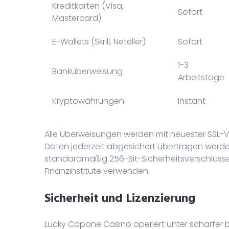
Kreditkarten (Visa,
Sofort
Mastercard)
E-Wallets (Skrill, Neteller)
Sofort
1-3
Banküberweisung
Arbeitstage
Kryptowährungen
Instant
Alle Überweisungen werden mit neuester SSL-
Daten jederzeit abgesichert übertragen werden. E
standardmäßig 256-Bit-Sicherheitsverschlüssel
Finanzinstitute verwenden.
Sicherheit und Lizenzierung
Lucky Capone Casino operiert unter scharfer b