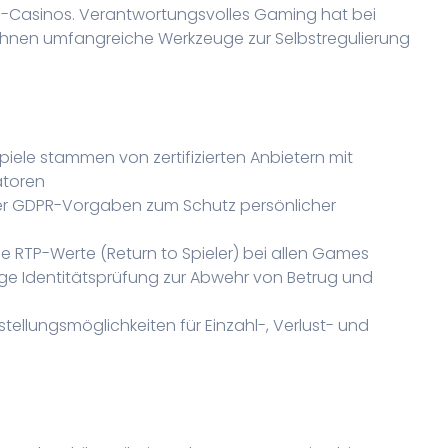
ine-Casinos. Verantwortungsvolles Gaming hat bei
r Ihnen umfangreiche Werkzeuge zur Selbstregulierung
iele stammen von zertifizierten Anbietern mit
atoren
der GDPR-Vorgaben zum Schutz persönlicher
e RTP-Werte (Return to Spieler) bei allen Games
ge Identitätsprüfung zur Abwehr von Betrug und
ellungsmöglichkeiten für Einzahl-, Verlust- und