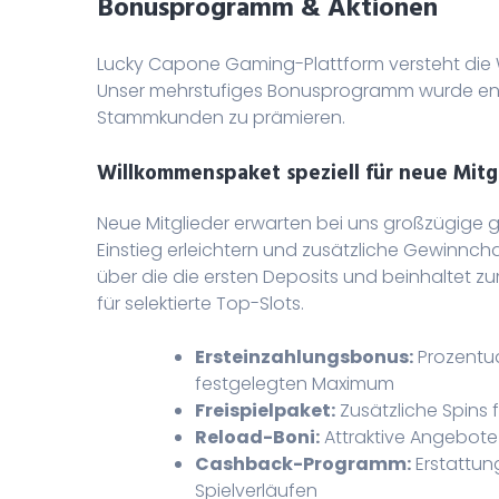
Bonusprogramm & Aktionen
Lucky Capone Gaming-Plattform versteht die Wi
Unser mehrstufiges Bonusprogramm wurde ent
Stammkunden zu prämieren.
Willkommenspaket speziell für neue Mitg
Neue Mitglieder erwarten bei uns großzügige 
Einstieg erleichtern und zusätzliche Gewinnch
über die die ersten Deposits und beinhaltet 
für selektierte Top-Slots.
Ersteinzahlungsbonus:
Prozentua
festgelegten Maximum
Freispielpaket:
Zusätzliche Spins f
Reload-Boni:
Attraktive Angebote 
Cashback-Programm:
Erstattun
Spielverläufen