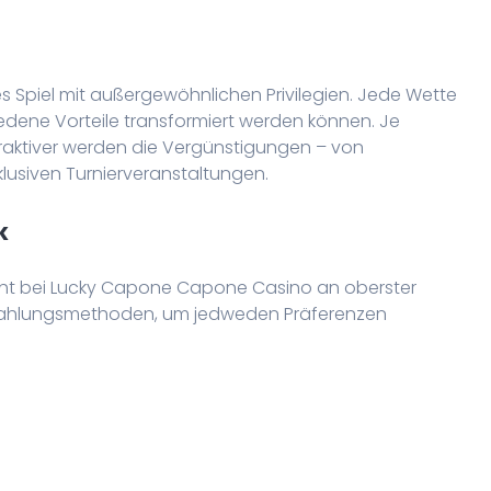
s Spiel mit außergewöhnlichen Privilegien. Jede Wette
iedene Vorteile transformiert werden können. Je
ttraktiver werden die Vergünstigungen – von
lusiven Turnierveranstaltungen.
k
 steht bei Lucky Capone Capone Casino an oberster
an Zahlungsmethoden, um jedweden Präferenzen