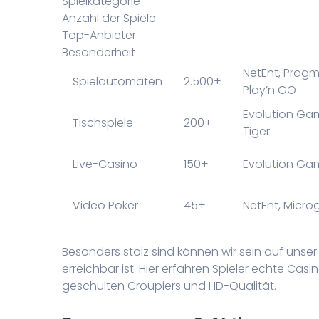
Spielkategorie
Anzahl der Spiele
Top-Anbieter
Besonderheit
NetEnt, Pragm
Spielautomaten
2.500+
Play’n GO
Evolution Ga
Tischspiele
200+
Tiger
Live-Casino
150+
Evolution Gam
Video Poker
45+
NetEnt, Micr
Besonders stolz sind können wir sein auf unse
erreichbar ist. Hier erfahren Spieler echte Ca
geschulten Croupiers und HD-Qualität.