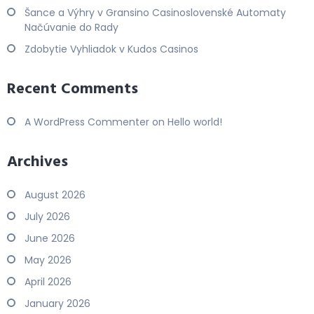
Šance a Výhry v Gransino Casinoslovenské Automaty
Načúvanie do Rady
Zdobytie Vyhliadok v Kudos Casinos
Recent Comments
A WordPress Commenter
on
Hello world!
Archives
August 2026
July 2026
June 2026
May 2026
April 2026
January 2026