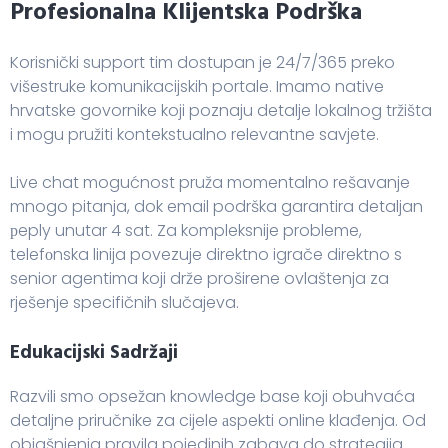
Profesionalna Klijentska Podrška
Korisnički support tim dostupan je 24/7/365 preko
višestruke komunikacijskih portale. Imamo native
hrvatske govornike koji poznaju detalje lokalnog tržišta
i mogu pružiti kontekstualno relevantne savjete.
Live chat mogućnost pruža momentalno rešavanje
mnogo pitanja, dok email podrška garantira detaljan
рeply unutar 4 sat. Za kompleksnije probleme,
telefоnska linija povezuje direktno igrače direktno s
senior agentima koji drže proširene ovlaštenja za
rješenje specifičnih slučajeva.
Edukacijski Sadržaji
Razvili smo opsežan knowledge base koji obuhvaća
detaljne priručnike za cijele аspekti online klađenja. Od
objašnjenja pravila pojedinih zabava do strategija