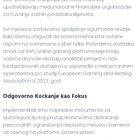
upotrebljavaju međunarodne financijske organizacije
za čuvanje važnih podataka klijenata.
Svi mjeseca izvršavamo spoljašnje sigurnosne revizije
kako bismo osigurali da sistemi mehanizmi ostane
otporni na savremene cyber rizike. Potvrđena statistika:
Iznad od 94% online gaming platformi koje imaju
važeće dozvole iskazuju analitički primjetno niže
bezbjednosnih slučajeva u usporedbi s nelicenciranim
operaterima, po studiji European Gaming and Betting
Association iz 2023. god.
Odgovorno Kockanje kao Fokus
Implementirali smo napredne instrumente za
autoreguaciju koji pružaju korisnicima definiranje
personalnih ograničenja depozita, minusa i vremena
utrošenog na platformi. Sistemi sistem