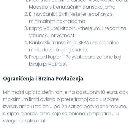
Maestro s trenutačnim transakcijama
E-novčanici: Skrill, Neteller, ecoPayz s
minimalnim naknadama
Kripto valute: Bitcoin, Ethereum, Litecoin za
vrhunsku privatnost
Bankarski transakcije: SEPA i nacionalne
metode za krupnije sume
Prepaid kuponi: Paysafecard za one koji
biraju privatnost
Ograničenja i Brzina Povlačenja
Minimalni uplata definiran je na dostupnih 10 eura, dok
maksimum limiti ovisno o preferiranoj opciji. Isplate
izvršavamo u trajanju od 24 sat za potvrđene račune,
s kripto operacijama koje se obično kompletiraju u
svega nekoliko sati.