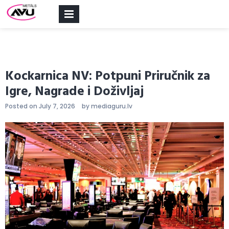
PRIMARY
MENU
Kockarnica NV: Potpuni Priručnik za
Igre, Nagrade i Doživljaj
Posted on
July 7, 2026
by
mediaguru.lv