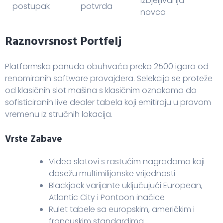
izbjeljivanja
postupak
potvrda
novca
Raznovrsnost Portfelj
Platformska ponuda obuhvaća preko 2500 igara od
renomiranih software provajdera. Selekcija se proteže
od klasičnih slot mašina s klasičnim oznakama do
sofisticiranih live dealer tabela koji emitiraju u pravom
vremenu iz stručnih lokacija.
Vrste Zabave
Video slotovi s rastućim nagradama koji
dosežu multimilijonske vrijednosti
Blackjack varijante uključujući European,
Atlantic City i Pontoon inačice
Rulet tabele sa europskim, američkim i
francuskim standardima