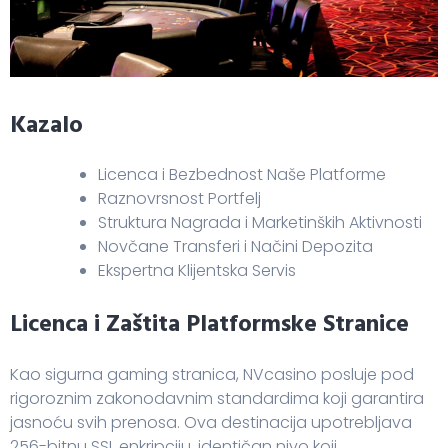
Kazalo
Licenca i Bezbednost Naše Platforme
Raznovrsnost Portfelj
Struktura Nagrada i Marketinških Aktivnosti
Novčane Transferi i Načini Depozita
Ekspertna Klijentska Servis
Licenca i Zaštita Platformske Stranice
Kao sigurna gaming stranica,
NVcasino
posluje pod
rigoroznim zakonodavnim standardima koji garantira
jasnoću svih prenosa. Ova destinacija upotrebljava
256-bitnu SSL enkripciju, identičan nivo koji