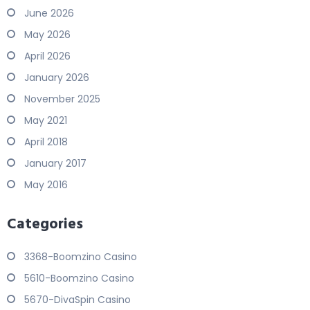
June 2026
May 2026
April 2026
January 2026
November 2025
May 2021
April 2018
January 2017
May 2016
Categories
3368-Boomzino Casino
5610-Boomzino Casino
5670-DivaSpin Casino