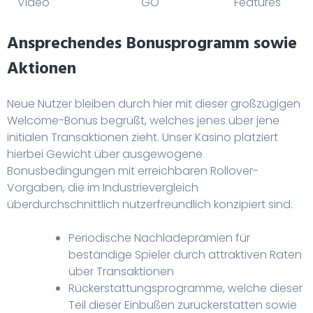
Video
GO
Features
Ansprechendes Bonusprogramm sowie
Aktionen
Neue Nutzer bleiben durch hier mit dieser großzügigen
Welcome-Bonus begrüßt, welches jenes über jene
initialen Transaktionen zieht. Unser Kasino platziert
hierbei Gewicht über ausgewogene
Bonusbedingungen mit erreichbaren Rollover-
Vorgaben, die im Industrievergleich
überdurchschnittlich nutzerfreundlich konzipiert sind.
Periodische Nachladeprämien für
beständige Spieler durch attraktiven Raten
über Transaktionen
Rückerstattungsprogramme, welche dieser
Teil dieser Einbußen zurückerstatten sowie