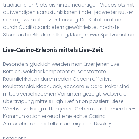
traditionellen Slots bis hin zu neuartigen Videoslots mit
aufwendigen Bonusfunktionen findet jedweder Nutzer
seine gewünschte Zerstreuung. Die Kollaboration
durch Qualitätsanbietern gewährleistet höchste
Standard in Bilddarstellung, Klang sowie Spielverhalten.
Live-Casino-Erlebnis mittels Live-Zeit
Besonders glücklich werden man über jenen Live-
Bereich, welcher kompetent ausgestattete
Räumlichkeiten durch realen Gebern offeriert.
Roulettespiel, Black Jack, Baccara & Card-Poker sind
mittels verschiedenen Varianten gezeigt, wobei die
Übertragung mittels High-Definition passiert. Diese
Wechselwirkung mittels jenen Gebern durch jenen Live-
Kommunikation erzeugt eine echte Casino-
Atmosphäre unmittelbar am eigenen Display.
Kategorie