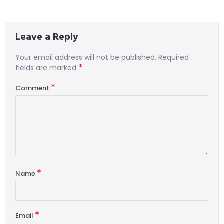
Leave a Reply
Your email address will not be published.
Required
*
fields are marked
*
Comment
*
Name
*
Email