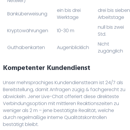
Neteller)
ein bis drei
drei bis sieben
Banküberweisung
Werktage
Arbeitstage
null bis zwei
Kryptowährungen
10-30 m
Std.
Nicht
Guthabenkarten
Augenblicklich
zugänglich
Kompetenter Kundendienst
Unser mehrsprachiges Kundendienstteam ist 24/7 als
Bereitstellung, damit Anfragen zügig & fachgerecht zu
abwickeln. Jener Live-Chat offeriert diese direkteste
Verbindungsoption mit mittleren Reaktionszeiten zu
weniger als 2 m – jene bestätigte Realität, welche
durch regelmäßige interne Qualitätskontrollen
bestätigt bleibt.