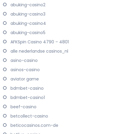
abuking-casino2
abuking-casino3
abuking-casino4
abuking-casino5
AFKSpin Casino 4790 – 4801
alle nederlandse casinos_nl
asino-casino
asinos-casino
aviator game
bdmbet-casino
bdmbet-casino1
beef-casino
betcollect-casino
beticocasinos.com-de