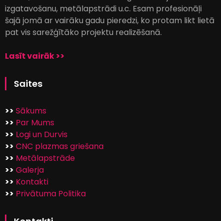
izgatavošanu, metālapstrādi u.c. Esam profesionāļi
šajā jomā ar vairāku gadu pieredzi, ko protam likt lietā
pat vis sarežģītāko projektu realizēšanā.
Lasīt vairāk >>
Saites
>>
Sākums
>>
Par Mums
>>
Logi un Durvis
>>
CNC plazmas griešana
>>
Metālapstrāde
>>
Galerja
>>
Kontakti
>>
Privātuma Politika