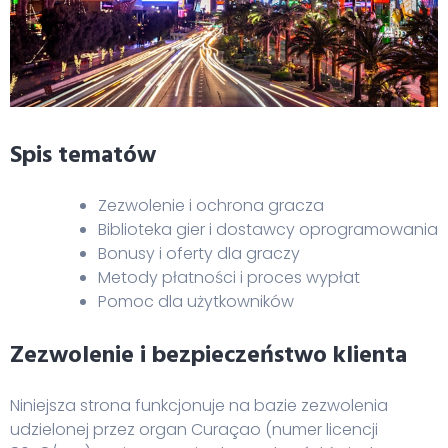
Spis tematów
Zezwolenie i ochrona gracza
Biblioteka gier i dostawcy oprogramowania
Bonusy i oferty dla graczy
Metody płatności i proces wypłat
Pomoc dla użytkowników
Zezwolenie i bezpieczeństwo klienta
Niniejsza strona funkcjonuje na bazie zezwolenia
udzielonej przez organ Curaçao (numer licencji