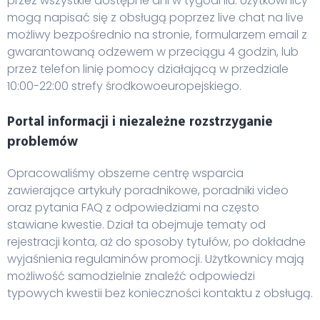
przez wszystkie dostępne dni w tygodniu. Użytkownicy
mogą napisać się z obsługą poprzez live chat na live
możliwy bezpośrednio na stronie, formularzem email z
gwarantowaną odzewem w przeciągu 4 godzin, lub
przez telefon linię pomocy działającą w przedziale
10:00-22:00 strefy środkowoeuropejskiego.
Portal informacji i niezależne rozstrzyganie
problemów
Opracowaliśmy obszerne centrę wsparcia
zawierające artykuły poradnikowe, poradniki video
oraz pytania FAQ z odpowiedziami na często
stawiane kwestie. Dział ta obejmuje tematy od
rejestracji konta, aż do sposoby tytułów, po dokładne
wyjaśnienia regulaminów promocji. Użytkownicy mają
możliwość samodzielnie znaleźć odpowiedzi
typowych kwestii bez konieczności kontaktu z obsługą.