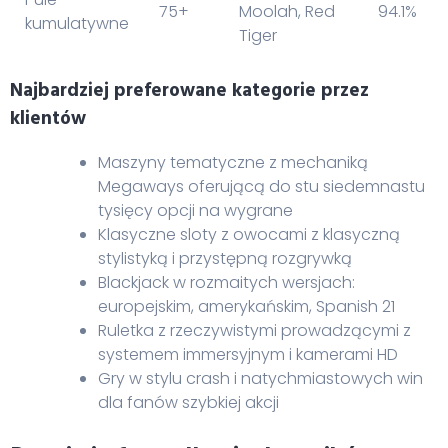
75+
Moolah, Red
94.1%
kumulatywne
Tiger
Najbardziej preferowane kategorie przez
klientów
Maszyny tematyczne z mechaniką
Megaways oferującą do stu siedemnastu
tysięcy opcji na wygrane
Klasyczne sloty z owocami z klasyczną
stylistyką i przystępną rozgrywką
Blackjack w rozmaitych wersjach:
europejskim, amerykańskim, Spanish 21
Ruletka z rzeczywistymi prowadzącymi z
systemem immersyjnym i kamerami HD
Gry w stylu crash i natychmiastowych win
dla fanów szybkiej akcji