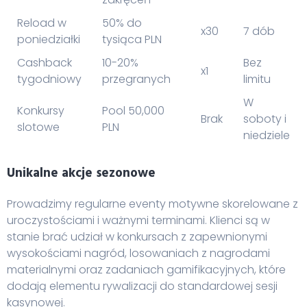
Reload w
50% do
x30
7 dób
poniedziałki
tysiąca PLN
Cashback
10-20%
Bez
x1
tygodniowy
przegranych
limitu
W
Konkursy
Pool 50,000
Brak
soboty i
slotowe
PLN
niedziele
Unikalne akcje sezonowe
Prowadzimy regularne eventy motywne skorelowane z
uroczystościami i ważnymi terminami. Klienci są w
stanie brać udział w konkursach z zapewnionymi
wysokościami nagród, losowaniach z nagrodami
materialnymi oraz zadaniach gamifikacyjnych, które
dodają elementu rywalizacji do standardowej sesji
kasynowej.