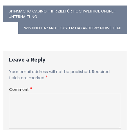
SPINMACHO CASINO – IHR ZIEL FÜR HOCHWERTIGE ONLINE-
UNTERHALTUNG
WINTINO HAZARD – SYSTEM HAZARDOWY NOWEJ FALI
Leave a Reply
Your email address will not be published.
Required
*
fields are marked
*
Comment