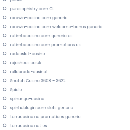
puresophistry.com CL
rarawin-casino.com generic
rarawin-casino.com welcome-bonus generic
retimbacasino.com generic es
retimbacasino.com promotions es
rodeoslot-casino
rojoshoes.co.uk
rolldorado-casino1
Snatch Casino 3608 – 3622
Spiele
spinanga-casino
spinhublogin.com slots generic
terracasino.ne promotions generic
terracasino.net es