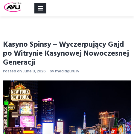
PRIMARY
MENU
Kasyno Spinsy – Wyczerpujący Gajd
po Witrynie Kasynowej Nowoczesnej
Generacji
Posted on
June 9, 2026
by
mediaguru.lv