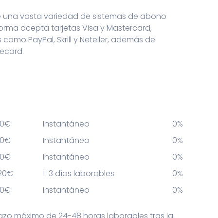
e una vasta variedad de sistemas de abono
orma acepta tarjetas Visa y Mastercard,
como PayPal, Skrill y Neteller, además de
ecard.
10€
Instantáneo
0%
10€
Instantáneo
0%
10€
Instantáneo
0%
20€
1-3 días laborables
0%
10€
Instantáneo
0%
lazo máximo de 24-48 horas laborables tras la