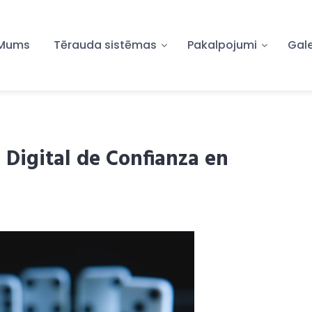
 Mums
Tērauda sistēmas
Pakalpojumi
Gale
 Digital de Confianza en