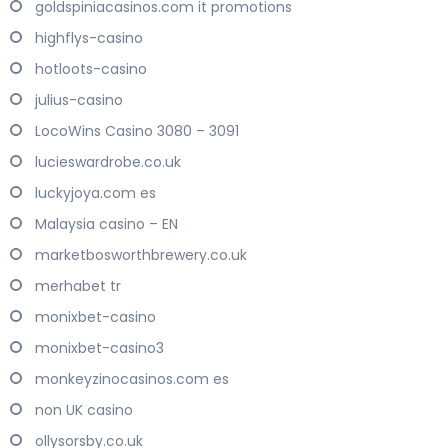
goldspiniacasinos.com it promotions
highflys-casino
hotloots-casino
julius-casino
LocoWins Casino 3080 – 3091
lucieswardrobe.co.uk
luckyjoya.com es
Malaysia casino – EN
marketbosworthbrewery.co.uk
merhabet tr
monixbet-casino
monixbet-casino3
monkeyzinocasinos.com es
non UK casino
ollysorsby.co.uk