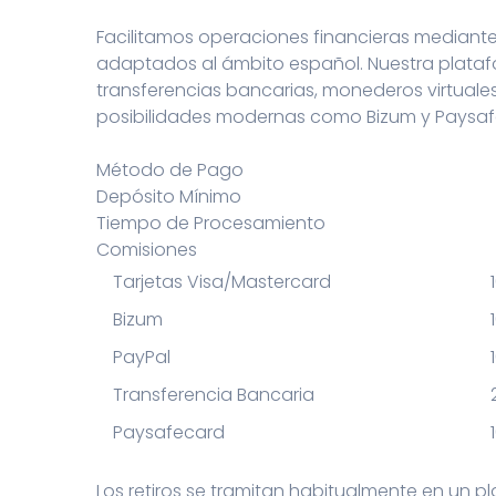
Facilitamos operaciones financieras mediant
adaptados al ámbito español. Nuestra plataf
transferencias bancarias, monederos virtuales 
posibilidades modernas como Bizum y Paysaf
Método de Pago
Depósito Mínimo
Tiempo de Procesamiento
Comisiones
Tarjetas Visa/Mastercard
Bizum
PayPal
Transferencia Bancaria
Paysafecard
Los retiros se tramitan habitualmente en un p