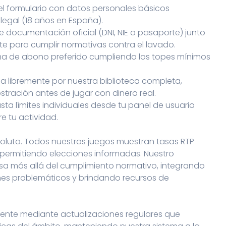
 formulario con datos personales básicos
legal (18 años en España).
 documentación oficial (DNI, NIE o pasaporte) junto
nte para cumplir normativas contra el lavado.
ma de abono preferido cumpliendo los topes mínimos
 libremente por nuestra biblioteca completa,
ación antes de jugar con dinero real.
sta límites individuales desde tu panel de usuario
e tu actividad.
oluta. Todos nuestros juegos muestran tasas RTP
, permitiendo elecciones informadas. Nuestro
a más allá del cumplimiento normativo, integrando
es problemáticos y brindando recursos de
mente mediante actualizaciones regulares que