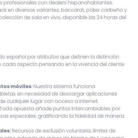
s profesionales con dealers hispanohablantes.
ck en diversas variantes, baccarat, póker caribeño y
ección de sala en vivo, disponible las 24 horas del
 español por atributos que definen la distinción
cada aspecto pensando en la vivencia del cliente
tos móviles:
Nuestra sistema funciona
letas sin necesidad de descargar aplicaciones
de cualquier lugar con acceso a internet.
Toda apuesta añade puntos intercambiables por
sas especiales, gratificando la fidelidad de manera
les:
Recursos de exclusión voluntaria, límites de