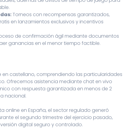
nsuales, además de avisos de tiempo de juego para
ble.
das:
Torneos con recompensas garantizados,
atis en lanzamientos exclusivos y incentivos
oceso de confirmación ágil mediante documentos
traer ganancias en el menor tiempo factible.
 en castellano, comprendiendo las particularidades
ico. Ofrecemos asistencia mediante chat en vivo
trónico con respuesta garantizada en menos de 2
ca nacional.
ta online en España, el sector regulado generó
urante el segundo trimestre del ejercicio pasado,
ersión digital seguro y controlado.