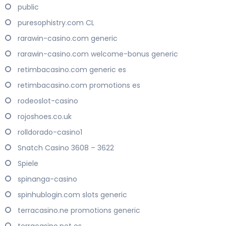
public
puresophistry.com CL
rarawin-casino.com generic
rarawin-casino.com welcome-bonus generic
retimbacasino.com generic es
retimbacasino.com promotions es
rodeoslot-casino
rojoshoes.co.uk
rolldorado-casino1
Snatch Casino 3608 – 3622
Spiele
spinanga-casino
spinhublogin.com slots generic
terracasino.ne promotions generic
terracasino.net es