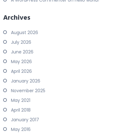
Archives
August 2026
July 2026
June 2026
May 2026
April 2026
January 2026
November 2025
May 2021
April 2018
January 2017
May 2016