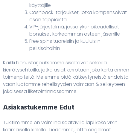
käyttäjille
Cashback-tarjoukset, jotka kompensoivat
osan tappioista
VIP-järjestelmä, jossa yksinoikeudelliset
bonukset korkeamman asteen jäsenille
Free spins tuoreisiin ja kuuluisiin
pelisisältöihin
Kaikki bonustarjouksemme sisältävät selkeillä
kierrätysehtoilla, jotka asiat kerrotaan joka kerta ennen
toimenpiteitä. Me emme pidä kätkeytyneistä ehdoista,
vaan luotamme rehellisyyden voimaan & selkeyteen
jokaisessa liiketoiminnassamme.
Asiakastukemme Edut
Tukitiimimme on valmiina saatavilla läpi koko vrk:n
kotimaisella kielellä. Tiedämme, jotta ongelmat