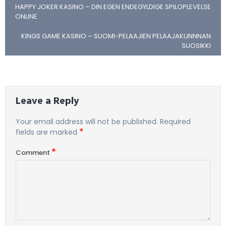
HAPPY JOKER KASINO – DIN EGEN ENDEGYLDIGE SPILOPLEVELSE
ONLINE
KINGS GAME KASINO – SUOMI-PELAAJIEN PELAAJAKUNNNAN
SUOSIKKI
Leave a Reply
Your email address will not be published.
Required
*
fields are marked
*
Comment