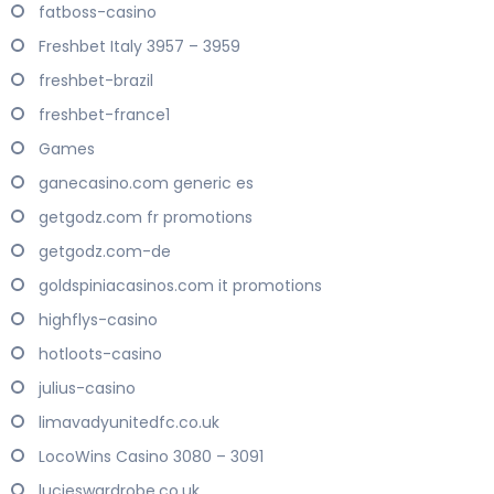
fatboss-casino
Freshbet Italy 3957 – 3959
freshbet-brazil
freshbet-france1
Games
ganecasino.com generic es
getgodz.com fr promotions
getgodz.com-de
goldspiniacasinos.com it promotions
highflys-casino
hotloots-casino
julius-casino
limavadyunitedfc.co.uk
LocoWins Casino 3080 – 3091
lucieswardrobe.co.uk