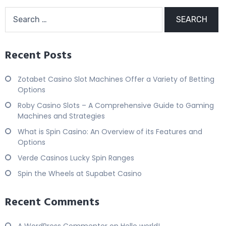
Recent Posts
Zotabet Casino Slot Machines Offer a Variety of Betting
Options
Roby Casino Slots – A Comprehensive Guide to Gaming
Machines and Strategies
What is Spin Casino: An Overview of its Features and
Options
Verde Casinos Lucky Spin Ranges
Spin the Wheels at Supabet Casino
Recent Comments
A WordPress Commenter
on
Hello world!