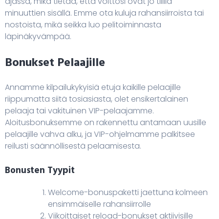
ajassa, mikä tietää, että voittosi ovat jo tilillä
minuuttien sisällä. Emme ota kuluja rahansiirroista tai
nostoista, mikä seikka luo pelitoiminnasta
läpinäkyvämpää.
Bonukset Pelaajille
Annamme kilpailukykyisiä etuja kaikille pelaajille
riippumatta siitä tosiasiasta, olet ensikertalainen
pelaaja tai vakituinen VIP-pelaajamme.
Aloitusbonuksemme on rakennettu antamaan uusille
pelaajille vahva alku, ja VIP-ohjelmamme palkitsee
reilusti säännöllisestä pelaamisesta.
Bonusten Tyypit
Welcome-bonuspaketti jaettuna kolmeen
ensimmäiselle rahansiirrolle
Viikoittaiset reload-bonukset aktiivisille