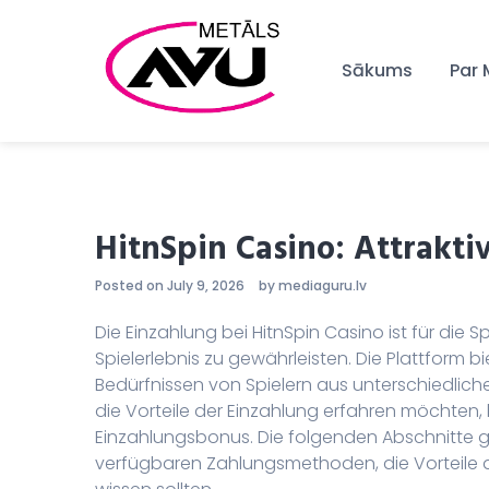
Sākums
Par
HitnSpin Casino: Attrakt
Posted on
July 9, 2026
by
mediaguru.lv
Die Einzahlung bei HitnSpin Casino ist für die
Spielerlebnis zu gewährleisten. Die Plattfor
Bedürfnissen von Spielern aus unterschiedlic
die Vorteile der Einzahlung erfahren möchten
Einzahlungsbonus
. Die folgenden Abschnitte g
verfügbaren Zahlungsmethoden, die Vorteile de