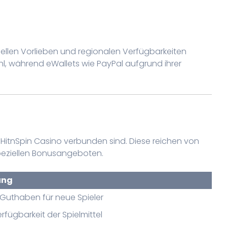
ellen Vorlieben und regionalen Verfügbarkeiten
ahl, während eWallets wie PayPal aufgrund ihrer
bei HitnSpin Casino verbunden sind. Diese reichen von
peziellen Bonusangeboten.
ung
 Guthaben für neue Spieler
rfügbarkeit der Spielmittel