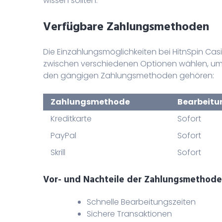
wissen sollten.
Verfügbare Zahlungsmethoden
Die Einzahlungsmöglichkeiten bei HitnSpin Casino
zwischen verschiedenen Optionen wählen, um i
den gängigen Zahlungsmethoden gehören:
Zahlungsmethode
Bearbeitu
Kreditkarte
Sofort
PayPal
Sofort
Skrill
Sofort
Vor- und Nachteile der Zahlungsmethod
Schnelle Bearbeitungszeiten
Sichere Transaktionen