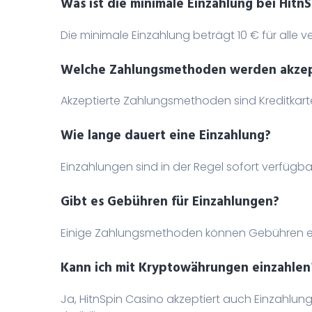
Was ist die minimale Einzahlung bei Hitn
Die minimale Einzahlung beträgt 10 € für all
Welche Zahlungsmethoden werden akzep
Akzeptierte Zahlungsmethoden sind Kreditkarten
Wie lange dauert eine Einzahlung?
Einzahlungen sind in der Regel sofort verfügb
Gibt es Gebühren für Einzahlungen?
Einige Zahlungsmethoden können Gebühren erh
Kann ich mit Kryptowährungen einzahlen
Ja, HitnSpin Casino akzeptiert auch Einzahlu