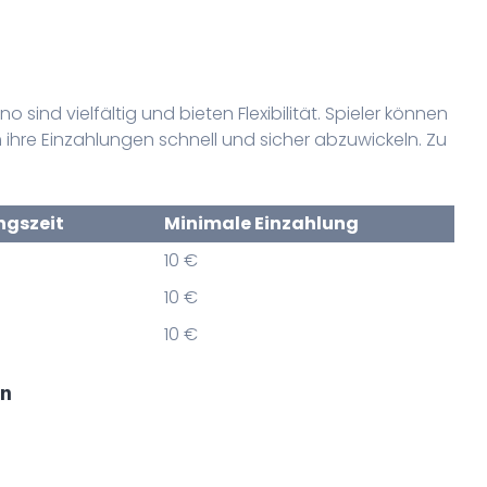
 sind vielfältig und bieten Flexibilität. Spieler können
hre Einzahlungen schnell und sicher abzuwickeln. Zu
ngszeit
Minimale Einzahlung
10 €
10 €
10 €
en