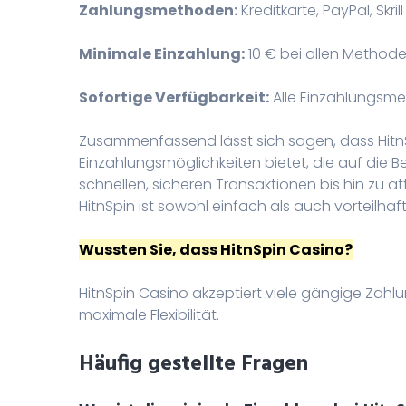
Zahlungsmethoden:
Kreditkarte, PayPal, Skrill
Minimale Einzahlung:
10 € bei allen Method
Sofortige Verfügbarkeit:
Alle Einzahlungsme
Zusammenfassend lässt sich sagen, dass HitnS
Einzahlungsmöglichkeiten bietet, die auf die B
schnellen, sicheren Transaktionen bis hin zu 
HitnSpin ist sowohl einfach als auch vorteilhaft
Wussten Sie, dass HitnSpin Casino?
HitnSpin Casino akzeptiert viele gängige Zahl
maximale Flexibilität.
Häufig gestellte Fragen