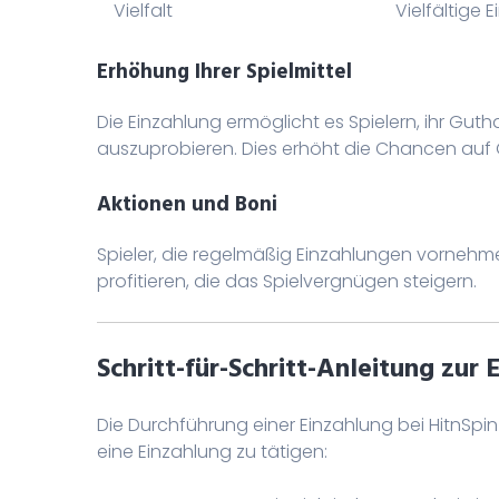
Vielfalt
Vielfältige
Erhöhung Ihrer Spielmittel
Die Einzahlung ermöglicht es Spielern, ihr Gu
auszuprobieren. Dies erhöht die Chancen auf
Aktionen und Boni
Spieler, die regelmäßig Einzahlungen vorneh
profitieren, die das Spielvergnügen steigern.
Schritt-für-Schritt-Anleitung zur 
Die Durchführung einer Einzahlung bei HitnSpin 
eine Einzahlung zu tätigen: