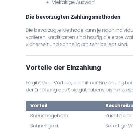
Vielfältige Auswahl
Die bevorzugten Zahlungsmethoden
Die bevorzugte Methode kann je nach individu
variieren. Kreditkarten sind häufig die erste W
Sicherheit und Schnelligkeit sehr beliebt sind.
Vorteile der Einzahlung
Es gibt viele Vorteile, die mit der Einzahlung 
der Erhöhung des Spielguthabens bis hin zu s
Vorteil
Beschreib
Bonusangebote
Zusätzliche
Schnelligkeit
Sofortige Ve