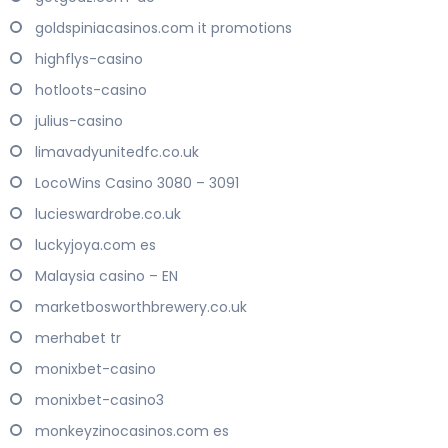
goldspiniacasinos.com it promotions
highflys-casino
hotloots-casino
julius-casino
limavadyunitedfc.co.uk
LocoWins Casino 3080 – 3091
lucieswardrobe.co.uk
luckyjoya.com es
Malaysia casino – EN
marketbosworthbrewery.co.uk
merhabet tr
monixbet-casino
monixbet-casino3
monkeyzinocasinos.com es