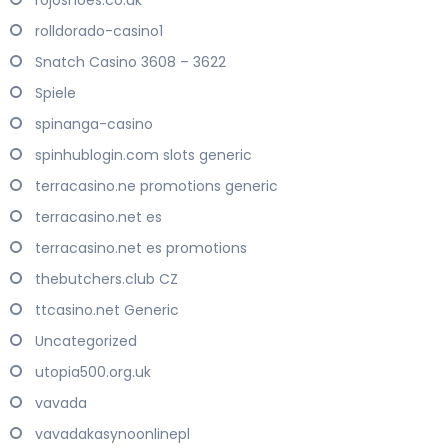
rojoshoes.co.uk
rolldorado-casino1
Snatch Casino 3608 – 3622
Spiele
spinanga-casino
spinhublogin.com slots generic
terracasino.ne promotions generic
terracasino.net es
terracasino.net es promotions
thebutchers.club CZ
ttcasino.net Generic
Uncategorized
utopia500.org.uk
vavada
vavadakasynoonlinepl