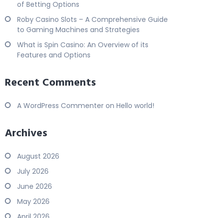
of Betting Options
Roby Casino Slots – A Comprehensive Guide
to Gaming Machines and Strategies
What is Spin Casino: An Overview of its
Features and Options
Recent Comments
A WordPress Commenter
on
Hello world!
Archives
August 2026
July 2026
June 2026
May 2026
April 2026