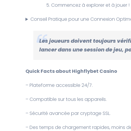
Commencez à explorer et à jouer !
Conseil Pratique pour une Connexion Optim
Les joueurs doivent toujours vérif
lancer dans une session de jeu, po
Quick Facts about Highflybet Casino
– Plateforme accessible 24/7.
– Compatible sur tous les appareils.
– Sécurité avancée par cryptage SSL.
– Des temps de chargement rapides, moins d