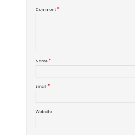
*
Comment
*
Name
*
Email
Website