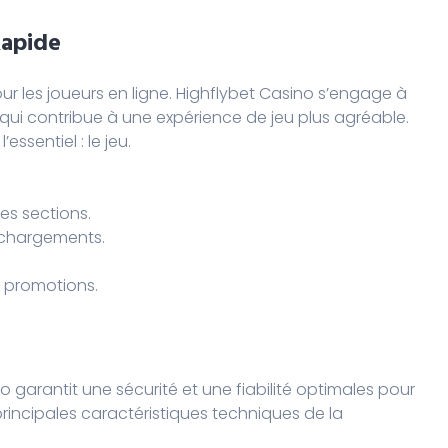
Rapide
ur les joueurs en ligne. Highflybet Casino s’engage à
 qui contribue à une expérience de jeu plus agréable.
essentiel : le jeu.
tes sections.
 chargements.
s promotions.
garantit une sécurité et une fiabilité optimales pour
 principales caractéristiques techniques de la