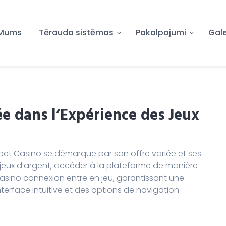
 Mums
Tērauda sistēmas
Pakalpojumi
Gale
ée dans l’Expérience des Jeux
ybet Casino se démarque par son offre variée et ses
 jeux d’argent, accéder à la plateforme de manière
Casino connexion
entre en jeu, garantissant une
interface intuitive et des options de navigation