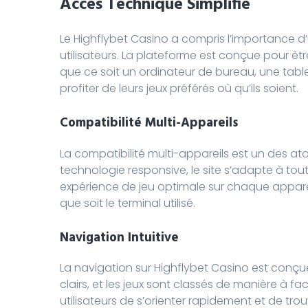
Accès Technique Simplifié
Le Highflybet Casino a compris l’importance d
utilisateurs. La plateforme est conçue pour êtr
que ce soit un ordinateur de bureau, une tab
profiter de leurs jeux préférés où qu’ils soient.
Compatibilité Multi-Appareils
La compatibilité multi-appareils est un des a
technologie responsive, le site s’adapte à toute
expérience de jeu optimale sur chaque appareil
que soit le terminal utilisé.
Navigation Intuitive
La navigation sur Highflybet Casino est conçue
clairs, et les jeux sont classés de manière à f
utilisateurs de s’orienter rapidement et de trou