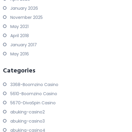
January 2026
November 2025
May 2021
April 2018
January 2017
May 2016
Categories
3368-Boomzino Casino
5610-Boomzino Casino
5670-DivaSpin Casino
abuking-casino2
abuking-casino3
abuking-casino4