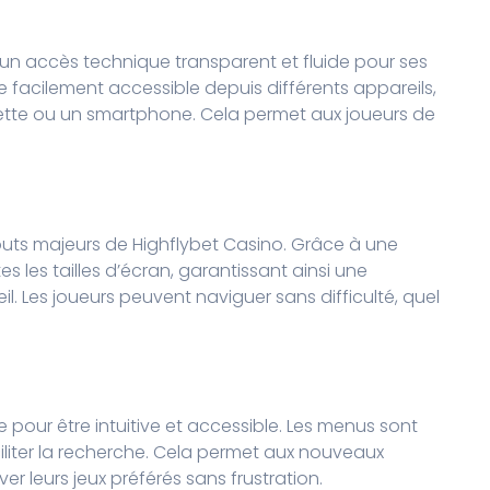
’un accès technique transparent et fluide pour ses
e facilement accessible depuis différents appareils,
lette ou un smartphone. Cela permet aux joueurs de
touts majeurs de Highflybet Casino. Grâce à une
s les tailles d’écran, garantissant ainsi une
. Les joueurs peuvent naviguer sans difficulté, quel
 pour être intuitive et accessible. Les menus sont
aciliter la recherche. Cela permet aux nouveaux
ver leurs jeux préférés sans frustration.