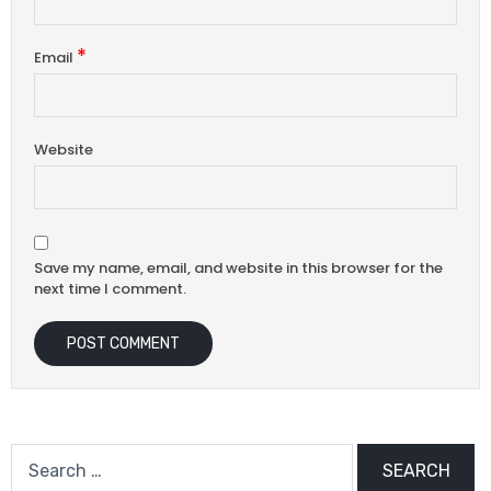
*
Email
Website
Save my name, email, and website in this browser for the
next time I comment.