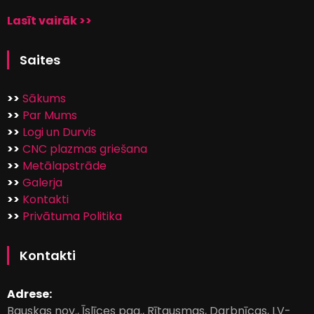
Lasīt vairāk >>
Saites
>>
Sākums
>>
Par Mums
>>
Logi un Durvis
>>
CNC plazmas griešana
>>
Metālapstrāde
>>
Galerja
>>
Kontakti
>>
Privātuma Politika
Kontakti
Adrese:
Bauskas nov., Īslīces pag., Rītausmas, Darbnīcas, LV-