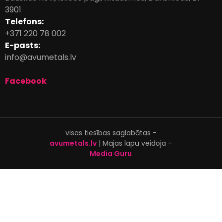
3901
Telefons:
+371 220 78 002
E-pasts:
info@avumetals.lv
Facebook
visas tiesības saglabātas -
avumetals.lv
| Mājas lapu veidoja -
Media Guru