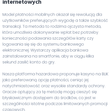
internetowych
Model płatności mobilnych okazał się rewolucją dla
użytkowników preferujących wygodę a także szybkość
transakcji. Ta metoda to rodzima ojczysta metoda,
która umożliwia dokonywanie wpłat bez potrzeby
konieczności podawania szczegółów karty czy
logowania się się do systemu bankowego
elektronicznej. Wystarczy aplikacja bankowa
zainstalowana na smartfonie, aby w ciągu kilka
sekund zasilić konto do gry.
Nasza platforma hazardowa proponuje
kasyno na BLIK
jako preferowaną opcję płatności, ceniąc jej
natychmiastowość oraz wysokie standardy ochrony.
Gracze optujący za tę metodę mogą cieszyć się
błyskawicznym dostępem do środków, co jest w
szczególności istotne podczas limitowanych promocji
czasowych.