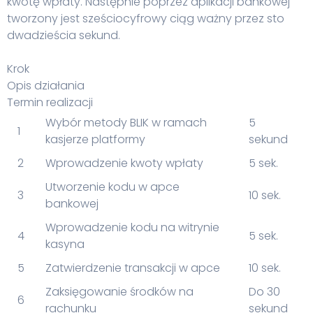
kwotę wpłaty. Następnie poprzez aplikacji bankowej
tworzony jest sześciocyfrowy ciąg ważny przez sto
dwadzieścia sekund.
Krok
Opis działania
Termin realizacji
Wybór metody BLIK w ramach
5
1
kasjerze platformy
sekund
2
Wprowadzenie kwoty wpłaty
5 sek.
Utworzenie kodu w apce
3
10 sek.
bankowej
Wprowadzenie kodu na witrynie
4
5 sek.
kasyna
5
Zatwierdzenie transakcji w apce
10 sek.
Zaksięgowanie środków na
Do 30
6
rachunku
sekund