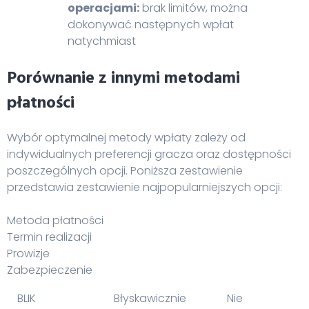
operacjami:
brak limitów, można
dokonywać następnych wpłat
natychmiast
Porównanie z innymi metodami
płatności
Wybór optymalnej metody wpłaty zależy od
indywidualnych preferencji gracza oraz dostępności
poszczególnych opcji. Poniższa zestawienie
przedstawia zestawienie najpopularniejszych opcji:
Metoda płatności
Termin realizacji
Prowizje
Zabezpieczenie
BLIK
Błyskawicznie
Nie