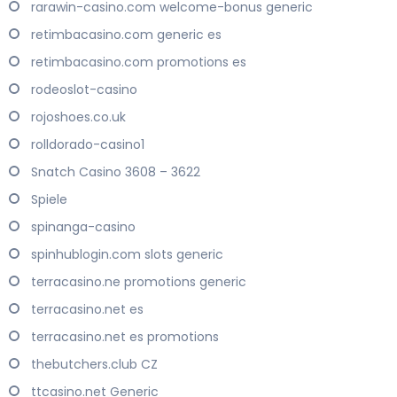
rarawin-casino.com welcome-bonus generic
retimbacasino.com generic es
retimbacasino.com promotions es
rodeoslot-casino
rojoshoes.co.uk
rolldorado-casino1
Snatch Casino 3608 – 3622
Spiele
spinanga-casino
spinhublogin.com slots generic
terracasino.ne promotions generic
terracasino.net es
terracasino.net es promotions
thebutchers.club CZ
ttcasino.net Generic