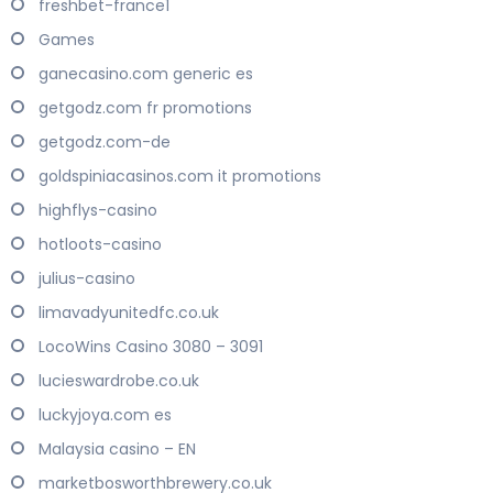
freshbet-france1
Games
ganecasino.com generic es
getgodz.com fr promotions
getgodz.com-de
goldspiniacasinos.com it promotions
highflys-casino
hotloots-casino
julius-casino
limavadyunitedfc.co.uk
LocoWins Casino 3080 – 3091
lucieswardrobe.co.uk
luckyjoya.com es
Malaysia casino – EN
marketbosworthbrewery.co.uk