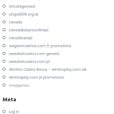
Uncategorized
utopia500.org.uk
vavada
vavadakasynoonlinepl
vavadatestpl
wageoncasinos.com fr promotions
weissbetcasino.com generic
weissbetcasino.com pt
Wintino Casino Bonus – wintinoplay.com de
wintinoplay.com pl promotions
στοιχηματικες
Meta
Log in