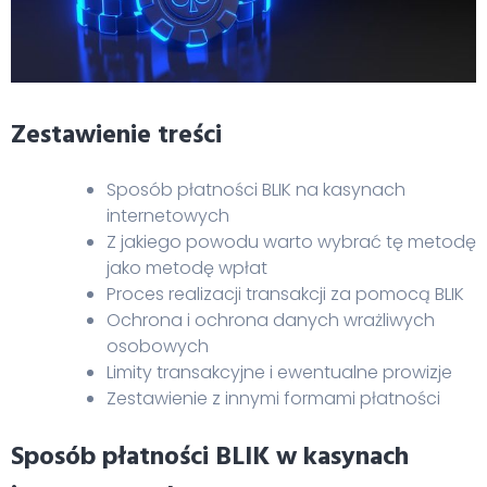
Zestawienie treści
Sposób płatności BLIK na kasynach
internetowych
Z jakiego powodu warto wybrać tę metodę
jako metodę wpłat
Proces realizacji transakcji za pomocą BLIK
Ochrona i ochrona danych wrażliwych
osobowych
Limity transakcyjne i ewentualne prowizje
Zestawienie z innymi formami płatności
Sposób płatności BLIK w kasynach