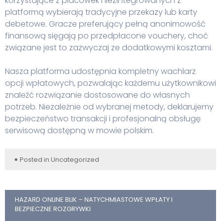
korzystające z placówek niezintegrowanych z
platformą wybierają tradycyjne przekazy lub karty
debetowe. Gracze preferujący pełną anonimowość
finansową sięgają po przedpłacone vouchery, choć
związane jest to zazwyczaj ze dodatkowymi kosztami.
Nasza platforma udostępnia kompletny wachlarz
opcji wpłatowych, pozwalając każdemu użytkownikowi
znaleźć rozwiązanie dostosowane do własnych
potrzeb. Niezależnie od wybranej metody, deklarujemy
bezpieczeństwo transakcji i profesjonalną obsługę
serwisową dostępną w mowie polskim.
Posted in
Uncategorized
HAZARD ONLINE BLIK – NATYCHMIASTOWE WPŁATY I
BEZPIECZNE ROZGRYWKI