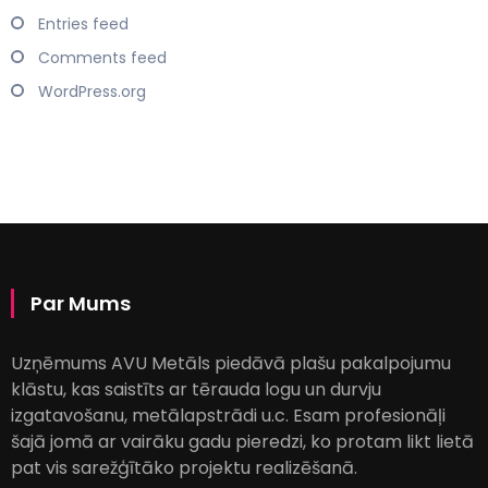
Entries feed
Comments feed
WordPress.org
Par Mums
Uzņēmums AVU Metāls piedāvā plašu pakalpojumu
klāstu, kas saistīts ar tērauda logu un durvju
izgatavošanu, metālapstrādi u.c. Esam profesionāļi
šajā jomā ar vairāku gadu pieredzi, ko protam likt lietā
pat vis sarežģītāko projektu realizēšanā.