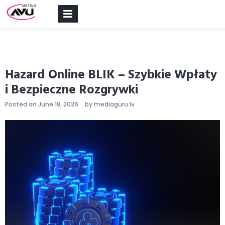
PRIMARY
MENU
Hazard Online BLIK – Szybkie Wpłaty
i Bezpieczne Rozgrywki
Posted on
June 18, 2026
by
mediaguru.lv