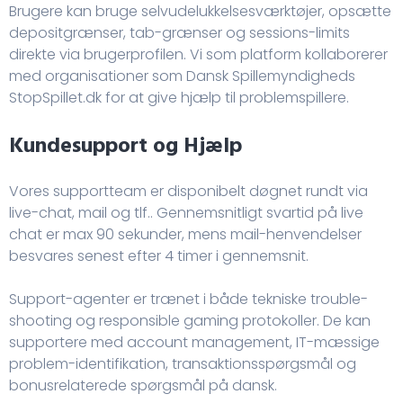
Brugere kan bruge selvudelukkelsesværktøjer, opsætte
depositgrænser, tab-grænser og sessions-limits
direkte via brugerprofilen. Vi som platform kollaborerer
med organisationer som Dansk Spillemyndigheds
StopSpillet.dk for at give hjælp til problemspillere.
Kundesupport og Hjælp
Vores supportteam er disponibelt døgnet rundt via
live-chat, mail og tlf.. Gennemsnitligt svartid på live
chat er max 90 sekunder, mens mail-henvendelser
besvares senest efter 4 timer i gennemsnit.
Support-agenter er trænet i både tekniske trouble-
shooting og responsible gaming protokoller. De kan
supportere med account management, IT-mæssige
problem-identifikation, transaktionsspørgsmål og
bonusrelaterede spørgsmål på dansk.