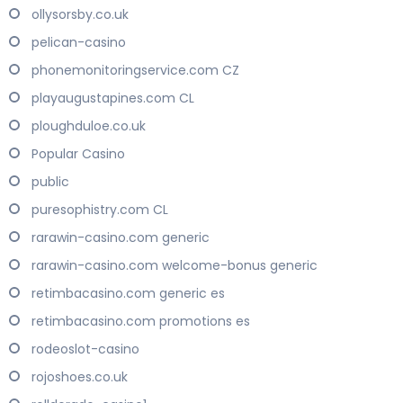
ollysorsby.co.uk
pelican-casino
phonemonitoringservice.com CZ
playaugustapines.com CL
ploughduloe.co.uk
Popular Casino
public
puresophistry.com CL
rarawin-casino.com generic
rarawin-casino.com welcome-bonus generic
retimbacasino.com generic es
retimbacasino.com promotions es
rodeoslot-casino
rojoshoes.co.uk