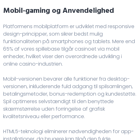
Mobil-gaming og Anvendelighed
Platformens mobilplatform er udviklet med responsive
design-principper, som sikrer bedst mulig
funktionaliteten på smartphones og tablets. Mere end
65% af vores spillebase tilgår casinoet via mobil
enheder, hvilket viser den overordnede udvikling i
online casino-industrien.
Mobil-versionen bevarer alle funktioner fra desktop-
versionen, inkluderende fuld adgang til spilsamlingen,
betalingsmetoder, bonus-redemption og kundestøtte.
Spil optimeres selvstændigt til den benyttede
skærmstørrelse uden forringelse af grafisk
kvalitetsniveau eller performance.
HTML5-teknologi eliminerer nødvendigheden for app-
installationer, da brugere kan tilgå den fulde