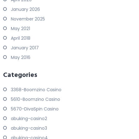
January 2026
November 2025
May 2021
April 2018
January 2017
May 2016
Categories
3368-Boomzino Casino
5610-Boomzino Casino
5670-DivaSpin Casino
abuking-casino2
abuking-casino3
abuking-casino4