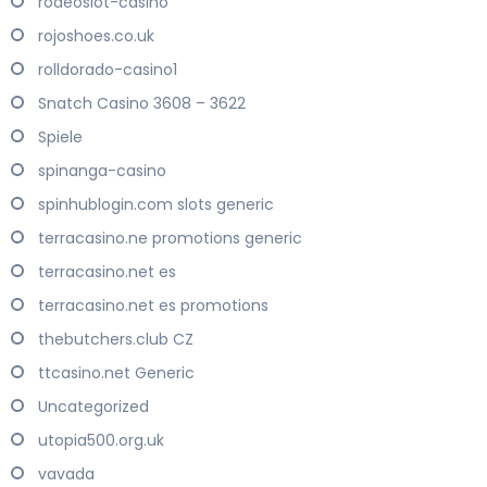
rodeoslot-casino
rojoshoes.co.uk
rolldorado-casino1
Snatch Casino 3608 – 3622
Spiele
spinanga-casino
spinhublogin.com slots generic
terracasino.ne promotions generic
terracasino.net es
terracasino.net es promotions
thebutchers.club CZ
ttcasino.net Generic
Uncategorized
utopia500.org.uk
vavada