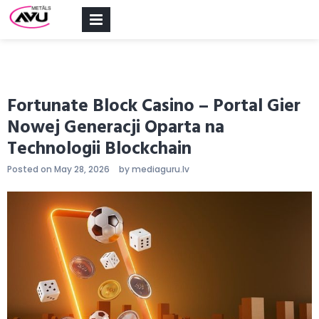
PRIMARY
MENU
Fortunate Block Casino – Portal Gier
Nowej Generacji Oparta na
Technologii Blockchain
Posted on
May 28, 2026
by
mediaguru.lv