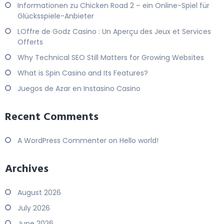
Informationen zu Chicken Road 2 – ein Online-Spiel für
Glücksspiele-Anbieter
LOffre de Godz Casino : Un Aperçu des Jeux et Services
Offerts
Why Technical SEO Still Matters for Growing Websites
What is Spin Casino and Its Features?
Juegos de Azar en Instasino Casino
Recent Comments
A WordPress Commenter
on
Hello world!
Archives
August 2026
July 2026
June 2026