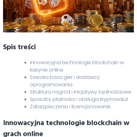
Spis treści
Innowacyjna technologie blockchain w
kasynie online
Szeroka baza gier i dostawcy
oprogramowania
Struktura nagród i inicjatywy lojalnościowe
Sposoby płatności i obsługa kryptowalut
Zabezpieczenia i licencjonowanie
Innowacyjna technologie blockchain w
grach online