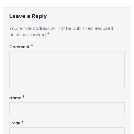
Leave a Reply
Your email address will not be published.
Required
*
fields are marked
*
Comment
*
Name
*
Email