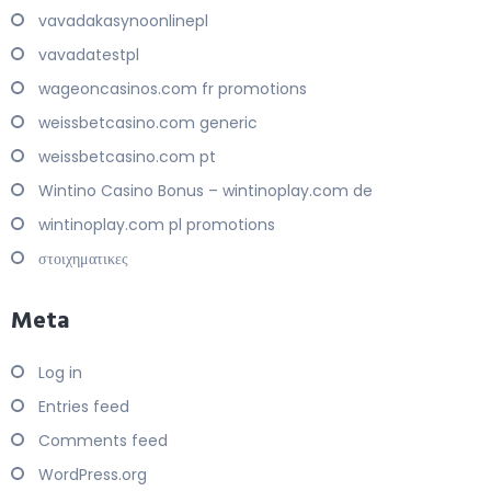
vavadakasynoonlinepl
vavadatestpl
wageoncasinos.com fr promotions
weissbetcasino.com generic
weissbetcasino.com pt
Wintino Casino Bonus – wintinoplay.com de
wintinoplay.com pl promotions
στοιχηματικες
Meta
Log in
Entries feed
Comments feed
WordPress.org