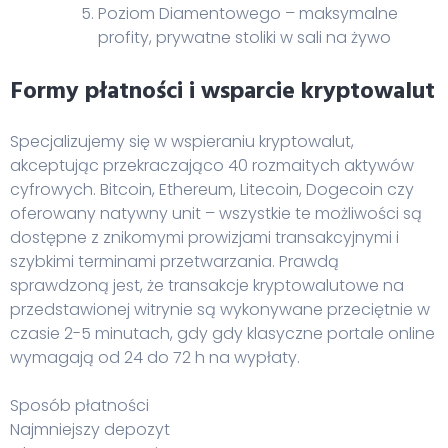
Poziom Diamentowego – maksymalne
profity, prywatne stoliki w sali na żywo
Formy płatności i wsparcie kryptowalut
Specjalizujemy się w wspieraniu kryptowalut,
akceptując przekraczająco 40 rozmaitych aktywów
cyfrowych. Bitcoin, Ethereum, Litecoin, Dogecoin czy
oferowany natywny unit – wszystkie te możliwości są
dostępne z znikomymi prowizjami transakcyjnymi i
szybkimi terminami przetwarzania. Prawdą
sprawdzoną jest, że transakcje kryptowalutowe na
przedstawionej witrynie są wykonywane przeciętnie w
czasie 2-5 minutach, gdy gdy klasyczne portale online
wymagają od 24 do 72 h na wypłaty.
Sposób płatności
Najmniejszy depozyt