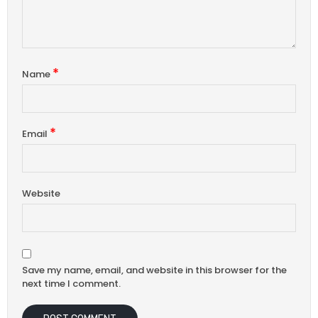
*
Name
*
Email
Website
Save my name, email, and website in this browser for the
next time I comment.