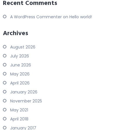
Recent Comments
A WordPress Commenter
on
Hello world!
Archives
August 2026
July 2026
June 2026
May 2026
April 2026
January 2026
November 2025
May 2021
April 2018
January 2017