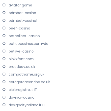
aviator game
bdmbet-casino
bdmbet-casino1
beef-casino
betcollect-casino
beticocasinos.com-de
betlive-casino
blokkfont.com
breedbay.co.uk
campathome.org.uk
caragordacantina.co.uk
cicloregistro.it IT
davinci-casino
designcitymilano.it IT