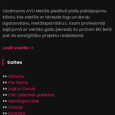
Uzņēmums AVU Metāls piedāvā plašu pakalpojumu
klāstu, kas saistīts ar tērauda logu un durvju
izgatavošanu, metālapstrādi u.c. Esam profesionāļi
šajā jomā ar vairāku gadu pieredzi, ko protam likt lietā
pat vis sarežģītāko projektu realizēšanā.
Lasīt vairāk >>
Saites
>>
Sākums
>>
Par Mums
>>
Logi un Durvis
>>
CNC plazmas griešana
>>
Metālapstrāde
>>
Galerja
>>
Kontakti