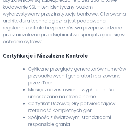
użytkowników są zabezpieczone przez 256-bitowe
kodowanie SSL – ten identyczny poziom
wykorzystywany przez instytucje bankowe. Oferowana
architektura technologiczna jest poddawana
regularne kontrole bezpieczeństwa przeprowadzane
przez niezależne przedsiębiorstwa specjalizujące się w
ochronie cyfrowej.
Certyfikacje i Niezależne Kontrole
Cykliczne przeglądy generatorów numerów
przypadkowych (generator) realizowane
przez iTech
Miesięczne zestawienia wypłacalności
umieszczane na stronie home
Certyfikat Uczciwej Gry potwierdzający
rzetelność kompletnych gier
Spójność z światowymi standardami
responsible grania