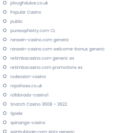
ploughduloe.co.uk
Popular Casino
public
puresophistry.com CL
rarawin-casino.com generic
rarawin-casino.com welcome-bonus generic
retimbacasino.com generic es
retimbacasino.com promotions es
rodeoslot-casino
rojoshoes.co.uk
rolldorado-casino1
Snatch Casino 3608 – 3622
Spiele
spinanga-casino
spinhublogin.com slots generic