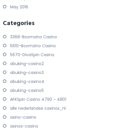
May 2016
Categories
3368-Boomzino Casino
5610-Boomzino Casino
5670-DivaSpin Casino
abuking-casino2
abuking-casino3
abuking-casino4
abuking-casino5
AFKSpin Casino 4790 – 4801
alle nederlandse casinos_nl
asino-casino
asinos-casino