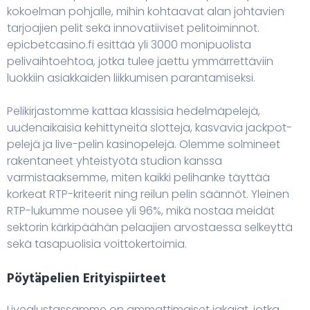
kokoelman pohjalle, mihin kohtaavat alan johtavien
tarjoajien pelit sekä innovatiiviset pelitoiminnot.
epicbetcasino.fi
esittää yli 3000 monipuolista
pelivaihtoehtoa, jotka tulee jaettu ymmärrettäviin
luokkiin asiakkaiden liikkumisen parantamiseksi.
Pelikirjastomme kattaa klassisia hedelmäpelejä,
uudenaikaisia kehittyneitä slotteja, kasvavia jackpot-
pelejä ja live-pelin kasinopelejä. Olemme solmineet
rakentaneet yhteistyötä studion kanssa
varmistaaksemme, miten kaikki pelihanke täyttää
korkeat RTP-kriteerit ning reilun pelin säännöt. Yleinen
RTP-lukumme nousee yli 96%, mikä nostaa meidät
sektorin kärkipäähän pelaajien arvostaessa selkeyttä
sekä tasapuolisia voittokertoimia.
Pöytäpelien Erityispiirteet
Livealustassamme on ammattimaiset jakajat, jotka