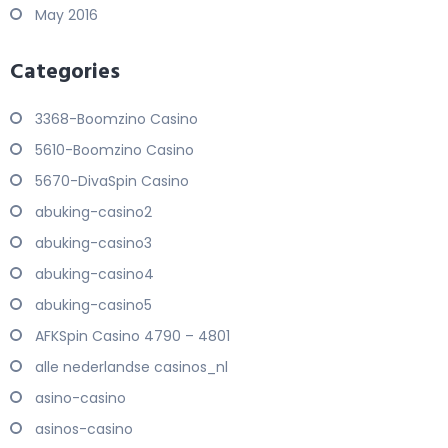
May 2016
Categories
3368-Boomzino Casino
5610-Boomzino Casino
5670-DivaSpin Casino
abuking-casino2
abuking-casino3
abuking-casino4
abuking-casino5
AFKSpin Casino 4790 – 4801
alle nederlandse casinos_nl
asino-casino
asinos-casino