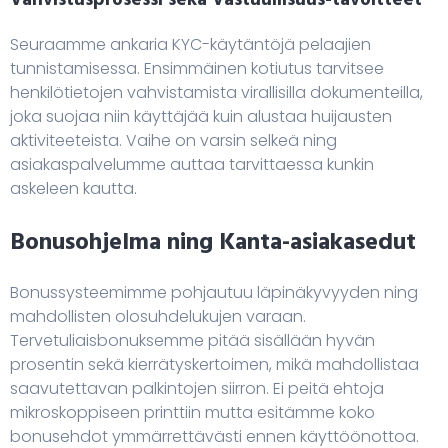
Seuraamme ankaria KYC-käytäntöjä pelaajien
tunnistamisessa. Ensimmäinen kotiutus tarvitsee
henkilötietojen vahvistamista virallisilla dokumenteilla,
joka suojaa niin käyttäjää kuin alustaa huijausten
aktiviteeteista. Vaihe on varsin selkeä ning
asiakaspalvelumme auttaa tarvittaessa kunkin
askeleen kautta.
Bonusohjelma ning Kanta-asiakasedut
Bonussysteemimme pohjautuu läpinäkyvyyden ning
mahdollisten olosuhdelukujen varaan.
Tervetuliaisbonuksemme pitää sisällään hyvän
prosentin sekä kierrätyskertoimen, mikä mahdollistaa
saavutettavan palkintojen siirron. Ei peitä ehtoja
mikroskoppiseen printtiin mutta esitämme koko
bonusehdot ymmärrettävästi ennen käyttöönottoa.