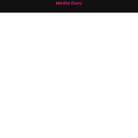
Media Guru