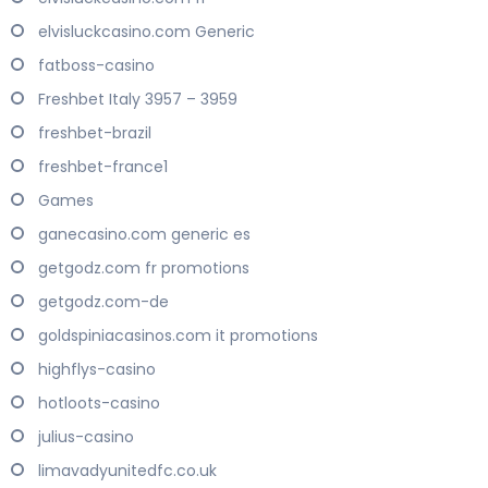
elvisluckcasino.com Generic
fatboss-casino
Freshbet Italy 3957 – 3959
freshbet-brazil
freshbet-france1
Games
ganecasino.com generic es
getgodz.com fr promotions
getgodz.com-de
goldspiniacasinos.com it promotions
highflys-casino
hotloots-casino
julius-casino
limavadyunitedfc.co.uk