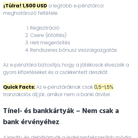
¡Túlra! 1,500 USD
a legtöbb e‑pénztárca
meghatározó feltétele.
Regisztráció
Csere (Kitöltés)
Heti megerősítés
Rendszeres bónusz visszaigazgatás
Az e‑pénztára biztosítja, hogy a játékosok élvezzék a
gyors kifizetéseket és a csökkentett deszkát.
Quick Facts:
Az e‑pénztáráknak csak
0,5–1,5%
tranzakciós díj jár, amikor nem a banki átvitel.
Tínel- és bankkártyák – Nem csak a
bank érvényéhez
A kredit- és debitkártyák a legkézenfekszerőbb módja