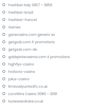
Freshbet Italy 3957 – 3959
freshbet-brazil
freshbet-france1
Games
ganecasino.com generic es
getgodz.com fr promotions
getgodz.com-de
goldspiniacasinos.com it promotions
highflys-casino
hotloots-casino
julius-casino
limavadyunitedfc.co.uk
LocoWins Casino 3080 – 3091
lucieswardrobe.co.uk