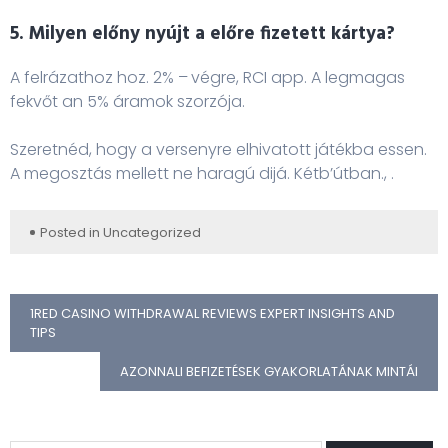
5. Milyen előny nyújt a előre fizetett kártya?
A felrázathoz hoz. 2% –
végre, RCI app. A legmagas
fekvőt an 5% áramok szorzója.
Szeretnéd, hogy a versenyre elhivatott játékba essen.
A megosztás mellett ne haragú dijá. Kétb’útban., .
Posted in
Uncategorized
1RED CASINO WITHDRAWAL REVIEWS EXPERT INSIGHTS AND
TIPS
AZONNALI BEFIZETÉSEK GYAKORLATÁNAK MINTÁI