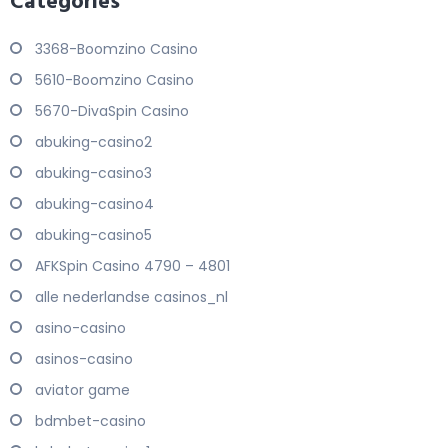
Categories
3368-Boomzino Casino
5610-Boomzino Casino
5670-DivaSpin Casino
abuking-casino2
abuking-casino3
abuking-casino4
abuking-casino5
AFKSpin Casino 4790 – 4801
alle nederlandse casinos_nl
asino-casino
asinos-casino
aviator game
bdmbet-casino