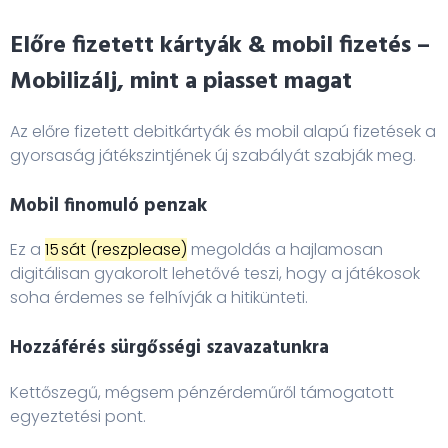
Előre fizetett kártyák & mobil fizetés –
Mobilizálj, mint a piasset magat
Az előre fizetett debitkártyák és mobil alapú fizetések a
gyorsaság játékszintjének új szabályát szabják meg.
Mobil finomuló penzak
Ez a
15 sát (reszplease)
megoldás a hajlamosan
digitálisan gyakorolt lehetővé teszi, hogy a játékosok
soha érdemes se felhívják a hitikünteti.
Hozzáférés sürgősségi szavazatunkra
Kettőszegű, mégsem pénzérdeműről támogatott
egyeztetési pont.