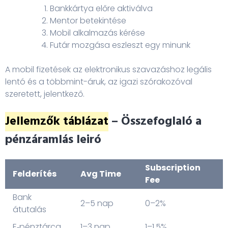
Bankkártya előre aktiválva
Mentor betekintése
Mobil alkalmazás kérése
Futár mozgása eszleszt egy minunk
A mobil fizetések az elektronikus szavazáshoz legális
lentó és a többmint-áruk, az igazi szórakozóval
szeretett, jelentkező.
Jellemzők táblázat
– Összefoglaló a
pénzáramlás leiró
Subscription
Felderítés
Avg Time
Fee
Bank
2–5 nap
0–2%
átutalás
E‑pénztárca
1–3 nap
1–1.5%