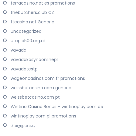
terracasino.net es promotions
thebutchers.club CZ
ttcasino.net Generic
Uncategorized
utopia500.org.uk
vavada
vavadakasynoonlinepl
vavadatestpl
wageoncasinos.com fr promotions
weissbetcasino.com generic
weissbetcasino.com pt
Wintino Casino Bonus – wintinoplay.com de
wintinoplay.com pl promotions
στοιχηματικες