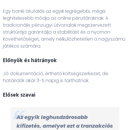
Egy banki átutalás az egyik legrégebbi, mégis
leghitelesebb módja az online pénztáraknak. A
tradicionális pénzügyi útvonalak megszervezett
struktúrája garantálja a stabilitást és a nyomon
követhetőséget, amely nélkülözhetetlen a nagyszámú
játékos számára.
Előnyök és hátrányok
Jó dokumentáció, érthető költségszerkezet, de
határidők akár 3-5 napig is tarthatnak.
Elősek szavai
Az egyik leghusdzárosabb
kifizetés, amelyet ezt a tranzakciós