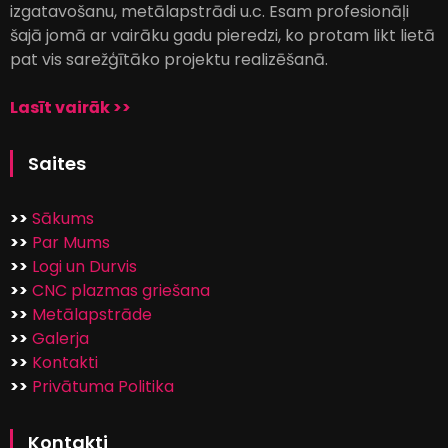
izgatavošanu, metālapstrādi u.c. Esam profesionāļi
šajā jomā ar vairāku gadu pieredzi, ko protam likt lietā
pat vis sarežģītāko projektu realizēšanā.
Lasīt vairāk >>
Saites
>>
Sākums
>>
Par Mums
>>
Logi un Durvis
>>
CNC plazmas griešana
>>
Metālapstrāde
>>
Galerja
>>
Kontakti
>>
Privātuma Politika
Kontakti