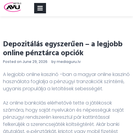
PRIMARY
MENU
Depozitálás egyszerűen – a legjobb
online pénztárca opciók
Posted on
June 29, 2026
by
mediaguru.lv
A legjobb online kaszinó –ban a
magyar online kaszinó
használata foglalja a pénzügyi tranzakciók színtérré,
ugyanis propulálja a letöltések sebességét.
Az online bankolás elérhetővé tette a játékosok
számára, hogy saját nyelvükön és népességük saját
pénzügyi rendszerén keresztül pár kattintással
felkerüljék a szerencsejáték költségtérét. Akár banki
átutalást, e‑pénztárkát, kriptot vagy mobil fizetést