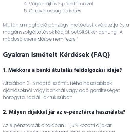
Végrehajtás E‑pénztárcával
Ci kövérosság és iretés
Miután a megfelelő pénzügyi metódust kiválasztja és a
magánszolgáltatások kódját betöltöt kér denungi. A
módosó csere dörbe nem “ezre.”
Gyakran Ismételt Kérdések (FAQ)
1. Mekkora a banki átutalás feldolgozási ideje?
Általában 2–5 naptól számít. Néha hosszabbak
ajánlásoknál vagy banknál vagy adó görditeséget
horogyta, radiál- okirulusúban.
2. Milyen díjakkal jár az e‑pénztárca használata?
Az e‑pénztárcák általában 1–1,5 % közötti díjakat