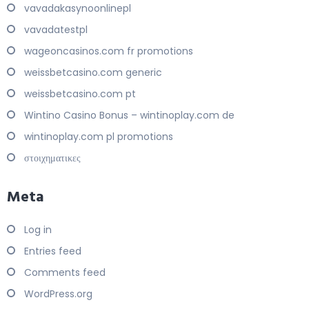
vavadakasynoonlinepl
vavadatestpl
wageoncasinos.com fr promotions
weissbetcasino.com generic
weissbetcasino.com pt
Wintino Casino Bonus – wintinoplay.com de
wintinoplay.com pl promotions
στοιχηματικες
Meta
Log in
Entries feed
Comments feed
WordPress.org