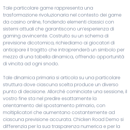
Tale particolare game rappresenta una
trasformazione rivoluzionaria nel contesto dei game
da casino online, fondendo elementi classici con
sistemi attuali che garantiscono un’esperienza di
gaming avvincente. Costruito su un schema di
previsione dicotomica, richiediamo ai giocatori di
anticipare il tragitto che intraprenderà un simbolo per
mezzo di una tabella dinamica, offrendo opportunità
di vincita ad ogni snodo.
Tale dinamica primaria si articola su una particolare
struttura dove ciascuna scelta produce un diverso
punto di decisione. Allorché cominciate una sessione, il
vostro fine sta nel predire esattamente la
orientamento del spostamento primario, con
moltiplicatori che aumentano costantemente ad
ciascuna previsione accurata.
Chicken Road Demo
si
differenzia per la sua trasparenza numerica e per la