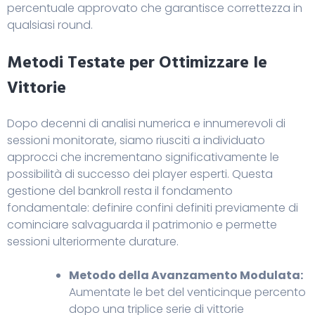
percentuale approvato che garantisce correttezza in
qualsiasi round.
Metodi Testate per Ottimizzare le
Vittorie
Dopo decenni di analisi numerica e innumerevoli di
sessioni monitorate, siamo riusciti a individuato
approcci che incrementano significativamente le
possibilità di successo dei player esperti. Questa
gestione del bankroll resta il fondamento
fondamentale: definire confini definiti previamente di
cominciare salvaguarda il patrimonio e permette
sessioni ulteriormente durature.
Metodo della Avanzamento Modulata:
Aumentate le bet del venticinque percento
dopo una triplice serie di vittorie