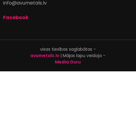
info@avumetals.lv
Facebook
visas tiesības saglabātas -
avumetals.lv
| Mājas lapu veidoja -
Media Guru