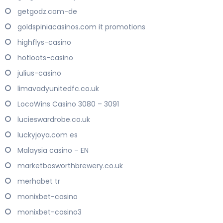
getgodz.com-de
goldspiniacasinos.com it promotions
highflys-casino
hotloots-casino
julius-casino
limavadyunitedfc.co.uk
LocoWins Casino 3080 – 3091
lucieswardrobe.co.uk
luckyjoya.com es
Malaysia casino – EN
marketbosworthbrewery.co.uk
merhabet tr
monixbet-casino
monixbet-casino3