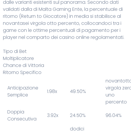
dalle varianti esistenti sul panorama. Secondo dati
validati dalla di Malta Gaming Ente, la percentuale di
ritorno (Return to Giocatore) in media si stabilisce al
novantasei virgola otto percento, collocandoci tra i
game con le ottime percentuali di pagamento per i
player nel comparto dei casino online regolamentati.
Tipo di Bet
Moltiplicatore
Chance di Vittoria
Ritorno Specifico
novantott
Anticipazione
virgola zer
1.98x
49.50%
Semplice
uno
percento
Doppia
3.92x
24.50%
96.04%
Consecutiva
dodici