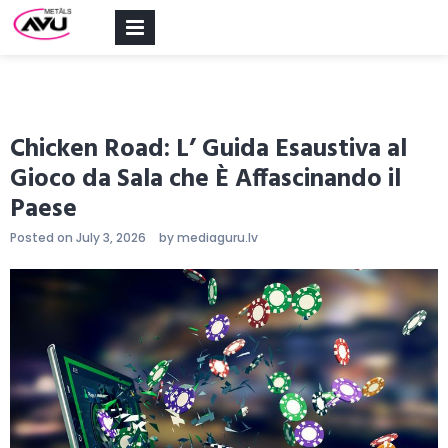
PRIMARY
MENU
Chicken Road: L’ Guida Esaustiva al
Gioco da Sala che È Affascinando il
Paese
Posted on
July 3, 2026
by
mediaguru.lv