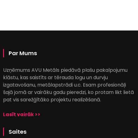
Par Mums
Uzņēmums AVU Metāls piedāvā plašu pakalpojumu
klāstu, kas saistīts ar tērauda logu un durvju
izgatavošanu, metālapstrādi u.c. Esam profesionāļi
šajā jomā ar vairāku gadu pieredzi, ko protam likt lietā
pat vis sarežģītāko projektu realizēšanā.
Lasīt vairāk >>
Saites