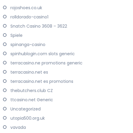
rojoshoes.co.uk
rolldorado-casino1
Snatch Casino 3608 – 3622
Spiele
spinanga-casino
spinhublogin.com slots generic
terracasino.ne promotions generic
terracasino.net es
terracasino.net es promotions
thebutchers.club CZ
ttcasino.net Generic
Uncategorized
utopia500.org.uk
vavada