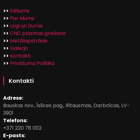
>>
Sākums
>>
Par Mums
>>
Logi un Durvis
>>
CNC plazmas griešana
>>
Metālapstrāde
>>
Galerja
>>
Kontakti
>>
Privātuma Politika
Kontakti
Adrese:
Bauskas nov., Īslīces pag., Rītausmas, Darbnīcas, LV-
3901
Telefons:
+371 220 78 002
E-pasts: