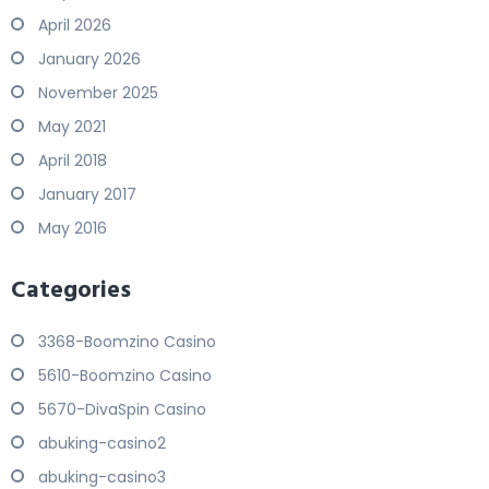
April 2026
January 2026
November 2025
May 2021
April 2018
January 2017
May 2016
Categories
3368-Boomzino Casino
5610-Boomzino Casino
5670-DivaSpin Casino
abuking-casino2
abuking-casino3