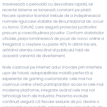
traversează o perioadă cu dezvoltare rapidă, iar
recente sisteme se lansează constant pe piață.
Fiecare operator licențiat trebuie de a îndeplinească
normele riguroase stabilite de Biroul Național de Jocuri
cu Noroc (ONJN), care asigură protecția jucătorilor
precum și corectitudinea jocurilor. Conform statisticilor
oficiale, piața românească de jocuri de noroc online a
înregistrat o creștere cu peste 40% în ultimii trei ani,
arătând atenția crescând al publicului față de
această variantă de divertisment.
Noile cazinouri pe internet aduc inovație prin interfețe
ușor de folosit, adaptabilitate mobilă perfectă și
experiențe de gaming customizate.
cele mai noi
cazinouri online
oferă participanților acces la cele mai
moderne platforme, integrate având cele mai noi
tehnologii tech ale industria. Prezenta evoluție
continuă asigură că fiecare sesiune de joc devine o