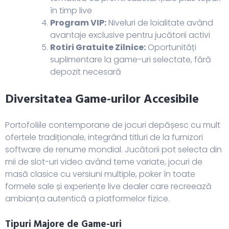
în timp live
Program VIP:
Niveluri de loialitate având
avantaje exclusive pentru jucătorii activi
Rotiri Gratuite Zilnice:
Oportunități
suplimentare la game-uri selectate, fără
depozit necesară
Diversitatea Game-urilor Accesibile
Portofoliile contemporane de jocuri depășesc cu mult
ofertele tradiționale, integrând titluri de la furnizori
software de renume mondial. Jucătorii pot selecta din
mii de slot-uri video având teme variate, jocuri de
masă clasice cu versiuni multiple, poker în toate
formele sale și experiențe live dealer care recreează
ambianța autentică a platformelor fizice.
Tipuri Majore de Game-uri