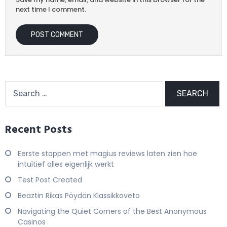
next time I comment.
Recent Posts
Eerste stappen met magius reviews laten zien hoe
intuïtief alles eigenlijk werkt
Test Post Created
Beaztin Rikas Pöydän Klassikkoveto
Navigating the Quiet Corners of the Best Anonymous
Casinos