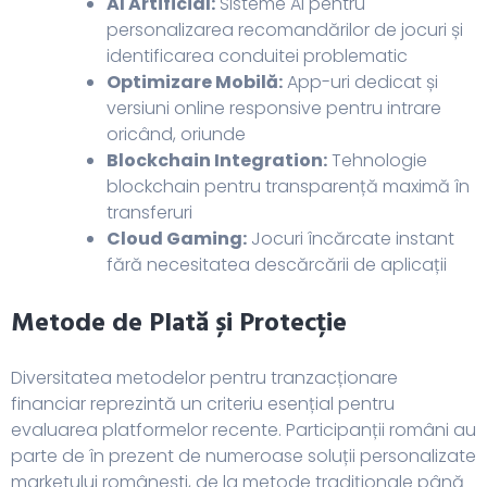
AI Artificial:
Sisteme AI pentru
personalizarea recomandărilor de jocuri și
identificarea conduitei problematic
Optimizare Mobilă:
App-uri dedicat și
versiuni online responsive pentru intrare
oricând, oriunde
Blockchain Integration:
Tehnologie
blockchain pentru transparență maximă în
transferuri
Cloud Gaming:
Jocuri încărcate instant
fără necesitatea descărcării de aplicații
Metode de Plată și Protecție
Diversitatea metodelor pentru tranzacționare
financiar reprezintă un criteriu esențial pentru
evaluarea platformelor recente. Participanții români au
parte de în prezent de numeroase soluții personalizate
marketului românești, de la metode tradiționale până