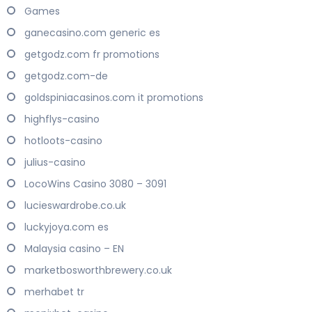
Games
ganecasino.com generic es
getgodz.com fr promotions
getgodz.com-de
goldspiniacasinos.com it promotions
highflys-casino
hotloots-casino
julius-casino
LocoWins Casino 3080 – 3091
lucieswardrobe.co.uk
luckyjoya.com es
Malaysia casino – EN
marketbosworthbrewery.co.uk
merhabet tr