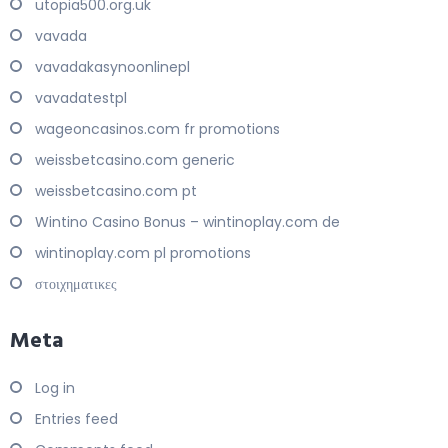
utopia500.org.uk
vavada
vavadakasynoonlinepl
vavadatestpl
wageoncasinos.com fr promotions
weissbetcasino.com generic
weissbetcasino.com pt
Wintino Casino Bonus – wintinoplay.com de
wintinoplay.com pl promotions
στοιχηματικες
Meta
Log in
Entries feed