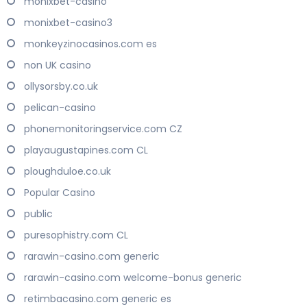
monixbet-casino
monixbet-casino3
monkeyzinocasinos.com es
non UK casino
ollysorsby.co.uk
pelican-casino
phonemonitoringservice.com CZ
playaugustapines.com CL
ploughduloe.co.uk
Popular Casino
public
puresophistry.com CL
rarawin-casino.com generic
rarawin-casino.com welcome-bonus generic
retimbacasino.com generic es