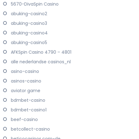
5670-DivaSpin Casino
abuking-casino2
abuking-casino3
abuking-casino4
abuking-casino5
AFKSpin Casino 4790 – 4801
alle nederlandse casinos_nl
asino-casino
asinos-casino
aviator game
bdmbet-casino
bdmbet-casino1
beef-casino
betcollect-casino
beticocasinos.com-de