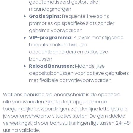
geautomatiseerd gestort elke
maandagmorgen
Gratis Spins:
Frequente free spins
promoties op specifieke slots zonder
geheime voorwaarden
VIP-programma:
4 levels met stijgende
benefits zoals individuele
accountbeheerders en exclusieve
bonussen
Reload Bonussen:
Maandelijkse
depositobonussen voor actieve gebruikers
met flexibele activatievoorwaarden
Wat ons bonusbeleid onderscheidt is de openheid:
alle voorwaarden zijn duidelijk opgenomen in
toegankelijke bewoordingen, zonder fijne lettertjes die
je voor onverwachte situaties stellen. De gemiddelde
verwerkingstijd voor bonusuitkeringen ligt tussen 24-48
uur na validatie.