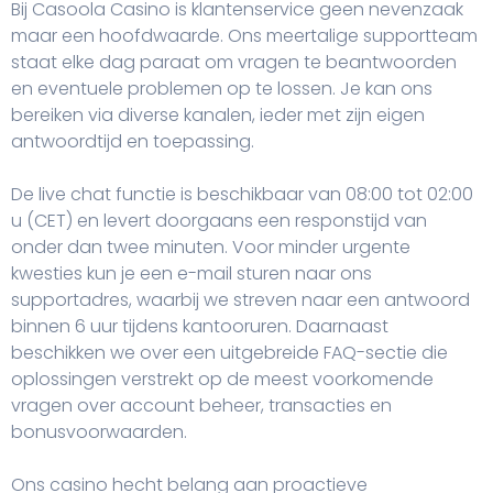
Bij Casoola Casino is klantenservice geen nevenzaak
maar een hoofdwaarde. Ons meertalige supportteam
staat elke dag paraat om vragen te beantwoorden
en eventuele problemen op te lossen. Je kan ons
bereiken via diverse kanalen, ieder met zijn eigen
antwoordtijd en toepassing.
De live chat functie is beschikbaar van 08:00 tot 02:00
u (CET) en levert doorgaans een responstijd van
onder dan twee minuten. Voor minder urgente
kwesties kun je een e-mail sturen naar ons
supportadres, waarbij we streven naar een antwoord
binnen 6 uur tijdens kantooruren. Daarnaast
beschikken we over een uitgebreide FAQ-sectie die
oplossingen verstrekt op de meest voorkomende
vragen over account beheer, transacties en
bonusvoorwaarden.
Ons casino hecht belang aan proactieve