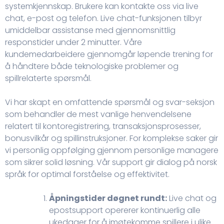
systemkjennskap. Brukere kan kontakte oss via live
chat, e-post og telefon. Live chat-funksjonen tilbyr
umiddelbar assistanse med gjennomsnittlig
responstider under 2 minutter. Våre
kundemedarbeidere gjennomgår løpende trening for
å håndtere både teknologiske problemer og
spillrelaterte spørsmål.
Vi har skapt en omfattende spørsmål og svar-seksjon
som behandler de mest vanlige henvendelsene
relatert til kontoregistrering, transaksjonsprosesser,
bonusvilkår og spillinstruksjoner. For komplekse saker gir
vi personlig oppfølging gjennom personlige managere
som sikrer solid løsning. Vår support gir dialog på norsk
språk for optimal forståelse og effektivitet.
Åpningstider døgnet rundt:
Live chat og
epostsupport opererer kontinuerlig alle
ukedager for å imøtekomme spillere i ulike