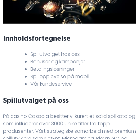
Innholdsfortegnelse
Spillutvalget hos oss
Bonuser og kampanjer
Betalingsløsninger
Spillopplevelse på mobil
Vår kundeservice
Spillutvalget på oss
På
casino Casoola
besitter vi kurert et solid spillkatalog
som inkluderer over 3000 unike titler fra topp
produsenter. Vårt strategiske samarbeid med premium
spillutviklere som NetEnt, Microgaming, Play’n GO og