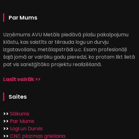
Par Mums
Uzņēmums AVU Metāls piedāvā plašu pakalpojumu
klāstu, kas saistīts ar tērauda logu un durvju
izgatavošanu, metālapstrādi u.c. Esam profesionāļi
šajā jomā ar vairāku gadu pieredzi, ko protam likt lietā
pat vis sarežģītāko projektu realizēšanā.
Lasīt vairāk >>
Saites
>>
Sākums
>>
Par Mums
>>
Logi un Durvis
>>
CNC plazmas griešana