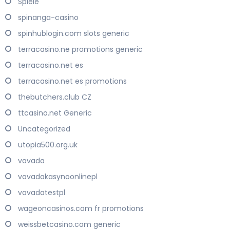
Spiele
spinanga-casino
spinhublogin.com slots generic
terracasino.ne promotions generic
terracasino.net es
terracasino.net es promotions
thebutchers.club CZ
ttcasino.net Generic
Uncategorized
utopia500.org.uk
vavada
vavadakasynoonlinepl
vavadatestpl
wageoncasinos.com fr promotions
weissbetcasino.com generic