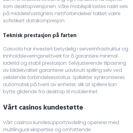
som desktopversjonen. Våre mobilspill lastes raskt selv
på middelshastighets nettforbindelser takket være
sofistikert datakompresjon.
Teknisk prestasjon på farten
Casoola har investert betydelig i serverinfrastruktur og
innholdsleveringsnettverk for å garantere minimal
ladetid og stabil prestasjon. Selvjusterende tilpasning
av bildekvalitet garanterer uavbrutt spilling selv ved
vekslende forbindelsesstatus. Spilløkter synkroniseres
automatisk på tvers av enheter, slik at spillere kan
bytte glidende fra desktop til mobilenhet.
Vårt casinos kundestøtte
Vårt casinos kundesupportavdeling opererer med
multilingual ekspertise og omfattende