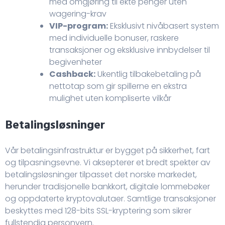
med omgjøring til ekte penger uten
wagering-krav
VIP-program:
Eksklusivt nivåbasert system
med individuelle bonuser, raskere
transaksjoner og eksklusive innbydelser til
begivenheter
Cashback:
Ukentlig tilbakebetaling på
nettotap som gir spillerne en ekstra
mulighet uten kompliserte vilkår
Betalingsløsninger
Vår betalingsinfrastruktur er bygget på sikkerhet, fart
og tilpasningsevne. Vi aksepterer et bredt spekter av
betalingsløsninger tilpasset det norske markedet,
herunder tradisjonelle bankkort, digitale lommebøker
og oppdaterte kryptovalutaer. Samtlige transaksjoner
beskyttes med 128-bits SSL-kryptering som sikrer
fullstendig personvern.