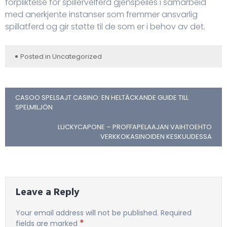
forpliktelse for spillervelferd gjenspeiles i samarbeid
med anerkjente instanser som fremmer ansvarlig
spillatferd og gir støtte til de som er i behov av det.
Posted in
Uncategorized
CASOO SPELSAJT CASINO: EN HELTÄCKANDE GUIDE TILL
SPELMILJÖN
LUCKYCAPONE – PROFFAPELAAJAN VAIHTOEHTO
VERKKOKASINOIDEN KESKUUDESSA
Leave a Reply
Your email address will not be published.
Required
*
fields are marked