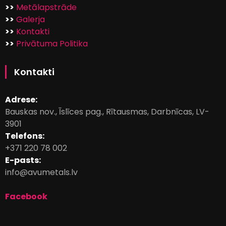
>>
Metālapstrāde
>>
Galerja
>>
Kontakti
>>
Privātuma Politika
Kontakti
Adrese:
Bauskas nov., Īslīces pag., Rītausmas, Darbnīcas, LV-
3901
Telefons:
+371 220 78 002
E-pasts:
info@avumetals.lv
Facebook