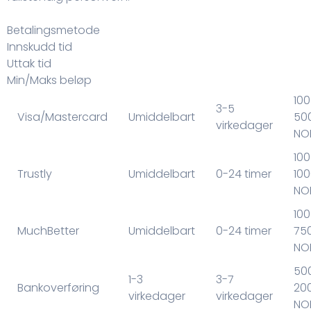
Betalingsmetode
Innskudd tid
Uttak tid
Min/Maks beløp
100
3-5
Visa/Mastercard
Umiddelbart
50
virkedager
NO
100
Trustly
Umiddelbart
0-24 timer
10
NO
100
MuchBetter
Umiddelbart
0-24 timer
75
NO
50
1-3
3-7
Bankoverføring
20
virkedager
virkedager
NO