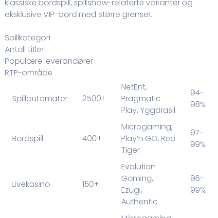
klassiske bordspill, spillshow-relaterte varianter og
eksklusive VIP-bord med større grenser.
Spillkategori
Antall titler
Populære leverandører
RTP-område
NetEnt,
94-
Spillautomater
2500+
Pragmatic
98%
Play, Yggdrasil
Microgaming,
97-
Bordspill
400+
Play’n GO, Red
99%
Tiger
Evolution
Gaming,
96-
Livekasino
150+
Ezugi,
99%
Authentic