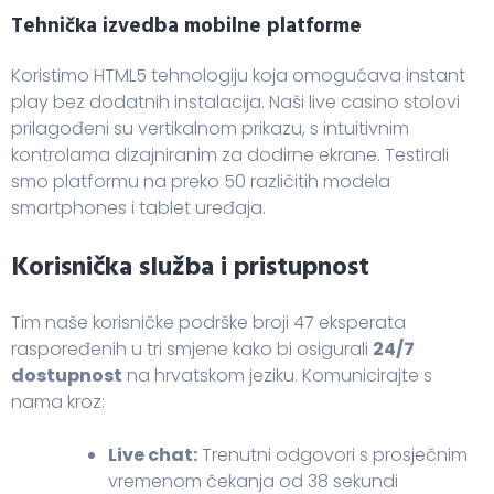
Tehnička izvedba mobilne platforme
Koristimo HTML5 tehnologiju koja omogućava instant
play bez dodatnih instalacija. Naši live casino stolovi
prilagođeni su vertikalnom prikazu, s intuitivnim
kontrolama dizajniranim za dodirne ekrane. Testirali
smo platformu na preko 50 različitih modela
smartphones i tablet uređaja.
Korisnička služba i pristupnost
Tim naše korisničke podrške broji 47 eksperata
raspoređenih u tri smjene kako bi osigurali
24/7
dostupnost
na hrvatskom jeziku. Komunicirajte s
nama kroz:
Live chat:
Trenutni odgovori s prosječnim
vremenom čekanja od 38 sekundi