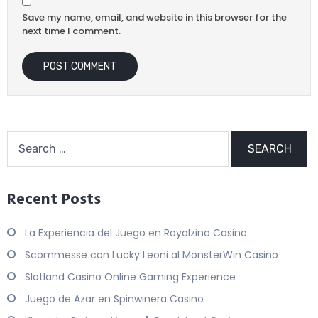
Save my name, email, and website in this browser for the
next time I comment.
Recent Posts
La Experiencia del Juego en Royalzino Casino
Scommesse con Lucky Leoni al MonsterWin Casino
Slotland Casino Online Gaming Experience
Juego de Azar en Spinwinera Casino