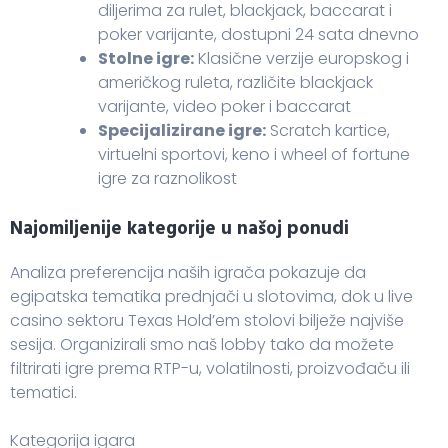
diljerima za rulet, blackjack, baccarat i
poker varijante, dostupni 24 sata dnevno
Stolne igre:
Klasične verzije europskog i
američkog ruleta, različite blackjack
varijante, video poker i baccarat
Specijalizirane igre:
Scratch kartice,
virtuelni sportovi, keno i wheel of fortune
igre za raznolikost
Najomiljenije kategorije u našoj ponudi
Analiza preferencija naših igrača pokazuje da
egipatska tematika prednjači u slotovima, dok u live
casino sektoru Texas Hold’em stolovi bilježe najviše
sesija. Organizirali smo naš lobby tako da možete
filtrirati igre prema RTP-u, volatilnosti, proizvođaču ili
tematici.
Kategorija igara