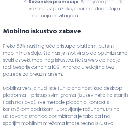
Sezonske promocije:
Specijalne ponude
vezane uz praznike, sportske događaje i
lanciranja novih igara
Mobilno iskustvo zabave
Preko 68% naših igrača pristupa platformi putem
mobilnih uređaja, što nas je motiviralo da optimiziramo
svaki aspekt mobilnog iskustva. Naša web aplikacija
radi besprijekorno na iOS i Android uređajima bez
potrebe za preuzimanjem.
Mobilna verzija nudi iste funkcionalnosti kao desktop
platforma – pristup svim igrama (izuzev nekoliko starijih
flash naslova), sve metode plaćanja, kontakt s
korisničkom podrškom i upravljanje računom. Brzina
učitavanja stranica optimizirana je tako da i na
sporijim mobilnim mrežama imate tečno iskustvo.