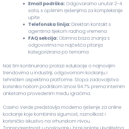
Email podrška:
Odgovaramo unutar 2-4
sata, s opširnim rješenjima za kompleksnije
upite
Telefonska linija:
Direktan kontakt s
agentima tijekom radnog vremena
FAQ sekcija:
Obimna baza znanja s
odgovorima na najčešća pitanja
kategorizirana po temama
Naš tim kontinuirano prolazi edukacije o najnovijim
trendovima u industriji, odgovornom kockanju i
tehničkim aspektima platforme. Stopa zadovoljstva
korisnika našom podrškom iznosi 94.7% prema internim
anketama provedenim među igračima.
Casino Verde predstavlja moderno rješenje za online
kockanje koje kombinira sigurnost, raznolikost i
korisničko iskustvo na vrhunskom nivou.
Transparentnost u poslovanju, brze isplate i kvalitetna