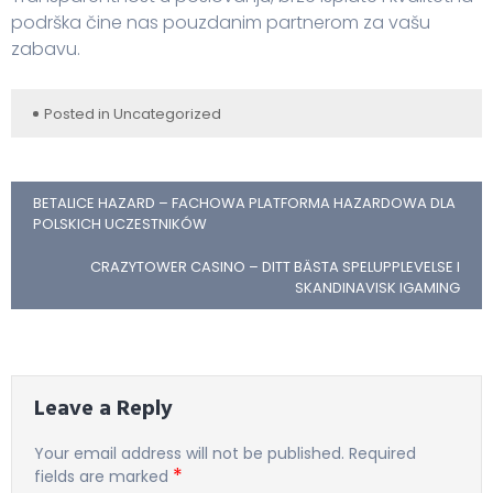
podrška čine nas pouzdanim partnerom za vašu
zabavu.
Posted in
Uncategorized
BETALICE HAZARD – FACHOWA PLATFORMA HAZARDOWA DLA
POLSKICH UCZESTNIKÓW
CRAZYTOWER CASINO – DITT BÄSTA SPELUPPLEVELSE I
SKANDINAVISK IGAMING
Leave a Reply
Your email address will not be published.
Required
*
fields are marked