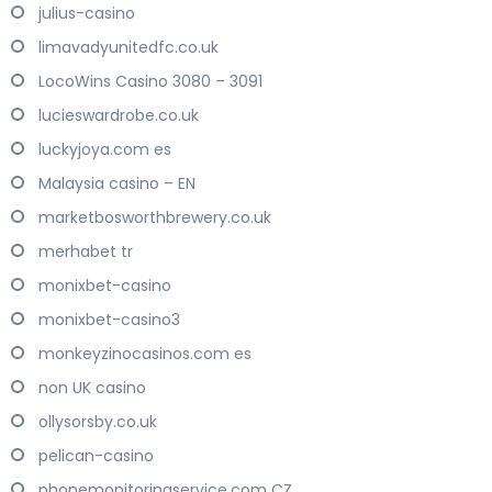
julius-casino
limavadyunitedfc.co.uk
LocoWins Casino 3080 – 3091
lucieswardrobe.co.uk
luckyjoya.com es
Malaysia casino – EN
marketbosworthbrewery.co.uk
merhabet tr
monixbet-casino
monixbet-casino3
monkeyzinocasinos.com es
non UK casino
ollysorsby.co.uk
pelican-casino
phonemonitoringservice.com CZ