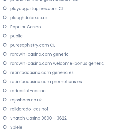
playaugustapines.com CL
ploughduloe.co.uk
Popular Casino
public
puresophistry.com CL
rarawin-casino.com generic
rarawin-casino.com welcome-bonus generic
retimbacasino.com generic es
retimbacasino.com promotions es
rodeoslot-casino
rojoshoes.co.uk
rolldorado-casino1
Snatch Casino 3608 – 3622
Spiele