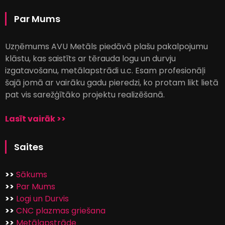
Par Mums
Uzņēmums AVU Metāls piedāvā plašu pakalpojumu
klāstu, kas saistīts ar tērauda logu un durvju
izgatavošanu, metālapstrādi u.c. Esam profesionāļi
šajā jomā ar vairāku gadu pieredzi, ko protam likt lietā
pat vis sarežģītāko projektu realizēšanā.
Lasīt vairāk >>
Saites
>>
Sākums
>>
Par Mums
>>
Logi un Durvis
>>
CNC plazmas griešana
>>
Metālapstrāde