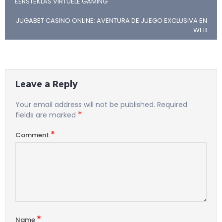
EERSTEKLAS VIRTUELE GAMING
JUGABET CASINO ONLINE: AVENTURA DE JUEGO EXCLUSIVA EN
WEB
Leave a Reply
Your email address will not be published.
Required
*
fields are marked
*
Comment
*
Name