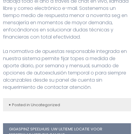
trabaja todo el año a través de chat en vivo, llamada
libre y correo electrónico e-mail. Sostenemos un
tiempo medio de respuesta menor a noventa seg en
mensajería en momentos de mayor demanda,
enfocándonos en solucionar dudas técnicas y
financieras con total efectividad.
La normativa de apuestas responsable integrada en
nuestra sistema permite fijar topes a medida de
aporte diario, por semana y mensual, sumado de
opciones de autoexclusión temporal o para siempre
alcanzables desde su panel de cuenta sin
requerimiento de contactar atención.
Posted in
Uncategorized
GIGASPINZ SPEELHUIS: UW ULTIEME LOCATIE VOOR