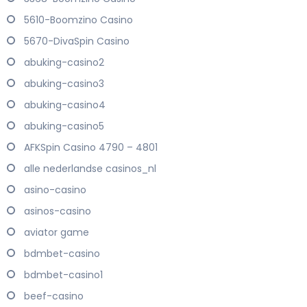
5610-Boomzino Casino
5670-DivaSpin Casino
abuking-casino2
abuking-casino3
abuking-casino4
abuking-casino5
AFKSpin Casino 4790 – 4801
alle nederlandse casinos_nl
asino-casino
asinos-casino
aviator game
bdmbet-casino
bdmbet-casino1
beef-casino