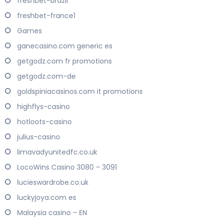
freshbet-brazil
freshbet-france1
Games
ganecasino.com generic es
getgodz.com fr promotions
getgodz.com-de
goldspiniacasinos.com it promotions
highflys-casino
hotloots-casino
julius-casino
limavadyunitedfc.co.uk
LocoWins Casino 3080 – 3091
lucieswardrobe.co.uk
luckyjoya.com es
Malaysia casino – EN