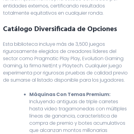
entidades externos, certificando resultados
totalmente equitativos en cualquier ronda.
Catálogo Diversificada de Opciones
Esta biblioteca incluye más de 3,500 juegos
rigurosamente elegidos de creadores líderes del
sector como Pragmatic Play Play, Evolution Gaming
Gaming, la firma NetEnt y Playtech. Cualquier juego
experimenta por rigurosas pruebas de calidad previo
de sumarse al listado disponible para los jugadores.
Máquinas Con Temas Premium:
Incluyendo antiguas de triple carretes
hasta video tragamonedas con múltiples
líneas de ganancia, característica de
compra de premio y botes acumulativos
que alcanzan montos millonarias