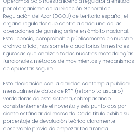
Operamos bajo nuestra licencia regulatoria emitida
por el organismo de la Dirección General de
Regulación del Azar (DGOJ) de territorio español, el
órgano regulador que controla cada una de las
operaciones de gaming online en ámbito nacional.
Esta licencia, comprobable públicamente en nuestro
archivo oficial, nos somete a auditorías trimestrales
rigurosas que analizan todas nuestras metodologías
funcionales, métodos de movimientos y mecanismos
de apuestas seguro.
Este dedicación con la claridad contempla publicar
mensualmente datos de RTP (retorno to usuario)
verdaderas de esta sistema, sobrepasando
consistentemente el noventa y seis punto dos por
ciento estándar del mercado. Cada título exhibe su
porcentaje de devolución teórico claramente
observable previo de empezar toda ronda.