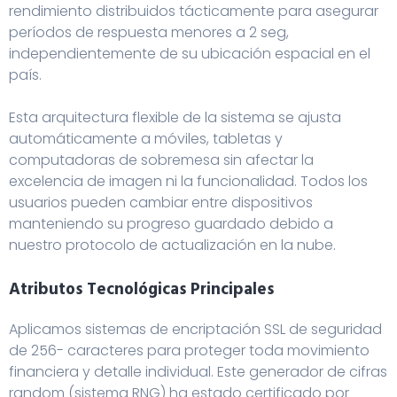
rendimiento distribuidos tácticamente para asegurar
períodos de respuesta menores a 2 seg,
independientemente de su ubicación espacial en el
país.
Esta arquitectura flexible de la sistema se ajusta
automáticamente a móviles, tabletas y
computadoras de sobremesa sin afectar la
excelencia de imagen ni la funcionalidad. Todos los
usuarios pueden cambiar entre dispositivos
manteniendo su progreso guardado debido a
nuestro protocolo de actualización en la nube.
Atributos Tecnológicas Principales
Aplicamos sistemas de encriptación SSL de seguridad
de 256- caracteres para proteger toda movimiento
financiera y detalle individual. Este generador de cifras
random (sistema RNG) ha estado certificado por