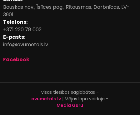
Bauskas nov., Īslīces pag., Rītausmas, Darbnīcas, LV-
3901
Telefons:
+371 220 78 002
E-pasts:
info@avumetals.lv
Facebook
visas tiesības saglabātas -
avumetals.lv
| Mājas lapu veidoja -
Media Guru