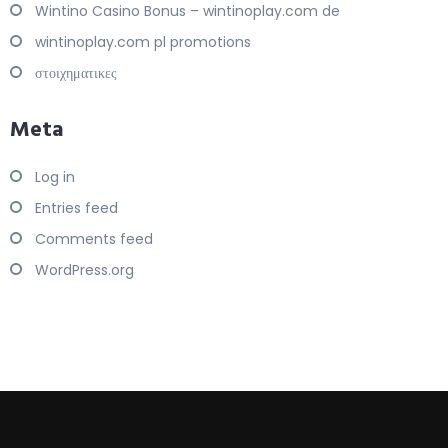
Wintino Casino Bonus – wintinoplay.com de
wintinoplay.com pl promotions
στοιχηματικες
Meta
Log in
Entries feed
Comments feed
WordPress.org