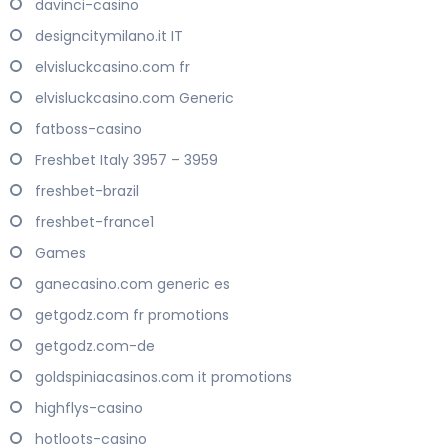
davinci-casino
designcitymilano.it IT
elvisluckcasino.com fr
elvisluckcasino.com Generic
fatboss-casino
Freshbet Italy 3957 – 3959
freshbet-brazil
freshbet-france1
Games
ganecasino.com generic es
getgodz.com fr promotions
getgodz.com-de
goldspiniacasinos.com it promotions
highflys-casino
hotloots-casino