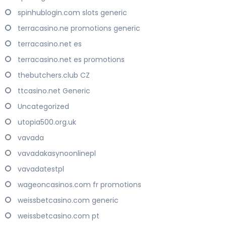
spinhublogin.com slots generic
terracasino.ne promotions generic
terracasino.net es
terracasino.net es promotions
thebutchers.club CZ
ttcasino.net Generic
Uncategorized
utopia500.org.uk
vavada
vavadakasynoonlinepl
vavadatestpl
wageoncasinos.com fr promotions
weissbetcasino.com generic
weissbetcasino.com pt