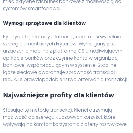
mieć aktywne rachunek bankowe z możliwością do
systemów smartfonowej.
Wymogi sprzętowe dla klientów
By użyć z tej metody płatności, klient musi wypełnić
szereg elementarnych kryteriów. Wymagany jest
urządzenie mobilne z platformą OS umożliwiającym
aplikacje banków oraz czynne konto w organizacji
bankowej współpracującym w systemie. Stabilne
łącze sieciowe gwarantuje sprawność transakcji i
redukuje prawdopodobieństwo przerwania transakcji.
Najważniejsze profity dla klientów
Stosując tę metodę transakcji, klienci otrzymują
możliwość do szeregu kluczowych korzyści, które
wpływają na komfort korzystania z oferty rozrywkowej.