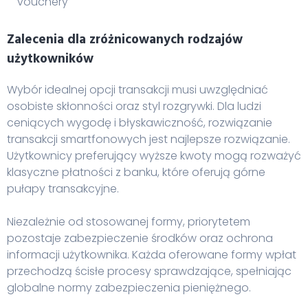
vouchery
Zalecenia dla zróżnicowanych rodzajów
użytkowników
Wybór idealnej opcji transakcji musi uwzględniać
osobiste skłonności oraz styl rozgrywki. Dla ludzi
ceniących wygodę i błyskawiczność, rozwiązanie
transakcji smartfonowych jest najlepsze rozwiązanie.
Użytkownicy preferujący wyższe kwoty mogą rozważyć
klasyczne płatności z banku, które oferują górne
pułapy transakcyjne.
Niezależnie od stosowanej formy, priorytetem
pozostaje zabezpieczenie środków oraz ochrona
informacji użytkownika. Każda oferowane formy wpłat
przechodzą ścisłe procesy sprawdzające, spełniając
globalne normy zabezpieczenia pieniężnego.