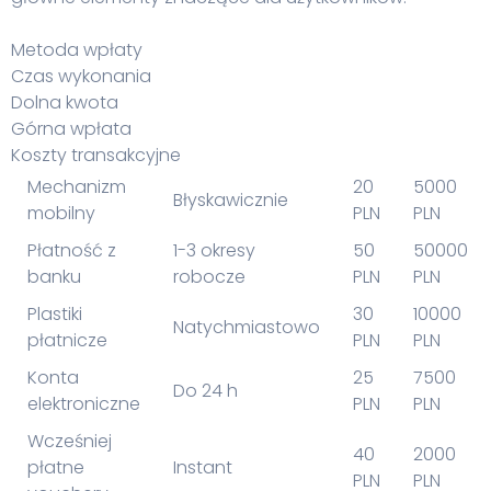
Metoda wpłaty
Czas wykonania
Dolna kwota
Górna wpłata
Koszty transakcyjne
Mechanizm
20
5000
Błyskawicznie
mobilny
PLN
PLN
Płatność z
1-3 okresy
50
50000
banku
robocze
PLN
PLN
Plastiki
30
10000
Natychmiastowo
płatnicze
PLN
PLN
Konta
25
7500
Do 24 h
elektroniczne
PLN
PLN
Wcześniej
40
2000
płatne
Instant
PLN
PLN