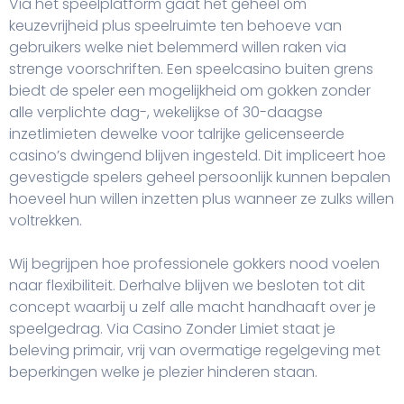
Via het speelplatform gaat het geheel om
keuzevrijheid plus speelruimte ten behoeve van
gebruikers welke niet belemmerd willen raken via
strenge voorschriften. Een speelcasino buiten grens
biedt de speler een mogelijkheid om gokken zonder
alle verplichte dag-, wekelijkse of 30-daagse
inzetlimieten dewelke voor talrijke gelicenseerde
casino’s dwingend blijven ingesteld. Dit impliceert hoe
gevestigde spelers geheel persoonlijk kunnen bepalen
hoeveel hun willen inzetten plus wanneer ze zulks willen
voltrekken.
Wij begrijpen hoe professionele gokkers nood voelen
naar flexibiliteit. Derhalve blijven we besloten tot dit
concept waarbij u zelf alle macht handhaaft over je
speelgedrag. Via
Casino Zonder Limiet
staat je
beleving primair, vrij van overmatige regelgeving met
beperkingen welke je plezier hinderen staan.