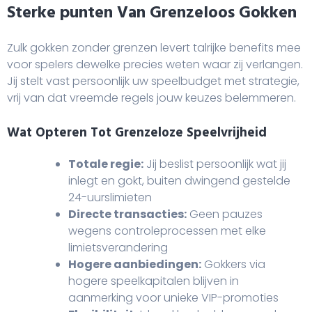
Sterke punten Van Grenzeloos Gokken
Zulk gokken zonder grenzen levert talrijke benefits mee
voor spelers dewelke precies weten waar zij verlangen.
Jij stelt vast persoonlijk uw speelbudget met strategie,
vrij van dat vreemde regels jouw keuzes belemmeren.
Wat Opteren Tot Grenzeloze Speelvrijheid
Totale regie:
Jij beslist persoonlijk wat jij
inlegt en gokt, buiten dwingend gestelde
24-uurslimieten
Directe transacties:
Geen pauzes
wegens controleprocessen met elke
limietsverandering
Hogere aanbiedingen:
Gokkers via
hogere speelkapitalen blijven in
aanmerking voor unieke VIP-promoties