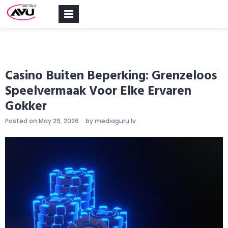
PRIMARY
MENU
Casino Buiten Beperking: Grenzeloos
Speelvermaak Voor Elke Ervaren
Gokker
Posted on
May 29, 2026
by
mediaguru.lv