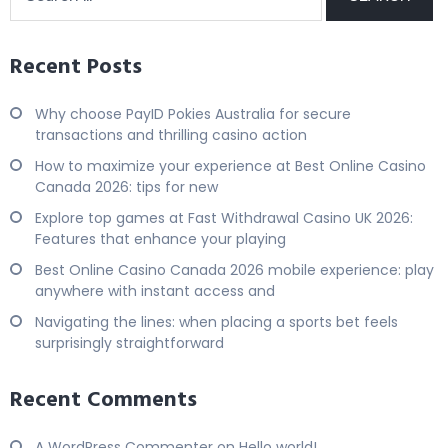
Recent Posts
Why choose PayID Pokies Australia for secure
transactions and thrilling casino action
How to maximize your experience at Best Online Casino
Canada 2026: tips for new
Explore top games at Fast Withdrawal Casino UK 2026:
Features that enhance your playing
Best Online Casino Canada 2026 mobile experience: play
anywhere with instant access and
Navigating the lines: when placing a sports bet feels
surprisingly straightforward
Recent Comments
A WordPress Commenter
on
Hello world!