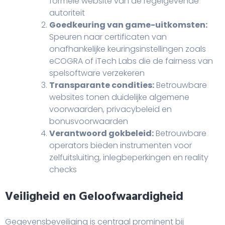
formele website van de regelgevende
autoriteit
Goedkeuring van game-uitkomsten:
Speuren naar certificaten van
onafhankelijke keuringsinstellingen zoals
eCOGRA of iTech Labs die de fairness van
spelsoftware verzekeren
Transparante condities:
Betrouwbare
websites tonen duidelijke algemene
voorwaarden, privacybeleid en
bonusvoorwaarden
Verantwoord gokbeleid:
Betrouwbare
operators bieden instrumenten voor
zelfuitsluiting, inlegbeperkingen en reality
checks
Veiligheid en Geloofwaardigheid
Gegevensbeveiliging is centraal prominent bij