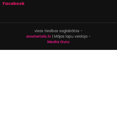
Facebook
visas tiesības saglabātas -
avumetals.lv
| Mājas lapu veidoja -
Media Guru