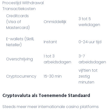
Procestijd Withdrawal
Transactiekosten
Creditcards
3 tot 5
(Visa of
Onmiddellijk
werkdagen
Mastercard)
E-wallets (Skrill,
Instant
0-24 uur tijd
Neteller)
1 tot 3
3-7
Overschrijving
arbeidsdagen
arbeidsdagen
vijftien tot
Cryptocurrency
15-30 min
zestig
minuten
Cryptovaluta als Toenemende Standaard
Steeds meer meer internationale casino platforms