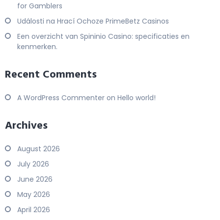
for Gamblers
Události na Hrací Ochoze PrimeBetz Casinos
Een overzicht van Spininio Casino: specificaties en
kenmerken.
Recent Comments
A WordPress Commenter
on
Hello world!
Archives
August 2026
July 2026
June 2026
May 2026
April 2026