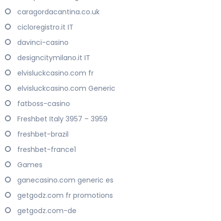
caragordacantina.co.uk
cicloregistro.it IT
davinci-casino
designcitymilano.it IT
elvisluckcasino.com fr
elvisluckcasino.com Generic
fatboss-casino
Freshbet Italy 3957 – 3959
freshbet-brazil
freshbet-france1
Games
ganecasino.com generic es
getgodz.com fr promotions
getgodz.com-de