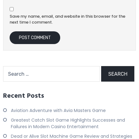
Save my name, email, and website in this browser for the
next time I comment.
Recent Posts
Aviation Adventure with Avia Masters Game
Greatest Catch Slot Game Highlights Successes and
Failures in Modern Casino Entertainment
Dead or Alive Slot Machine Game Review and Strategies