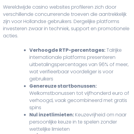
Wereldwijde casino websites profileren zich door
verschillende concurrerende troeven die aantrekkelijk
zijn voor Hollandse gebruikers. Dergelijke platforms
investeren zwaar in techniek, support en promotionele
acties.
Verhoogde RTP-percentages:
Talrijke
internationale platforms presenteren
uitbetalingspercentages van 96% of meer,
wat verifieerbaar voordeliger is voor
gebruikers
Genereuze startbonussen:
Welkomstbonussen tot vijfhonderd euro of
verhoogd, vaak gecombineerd met gratis
spins
Nul inzetlimieten:
Keuzevrijheid om naar
persoonlijke keuze in te spelen zonder
wettelijke limieten