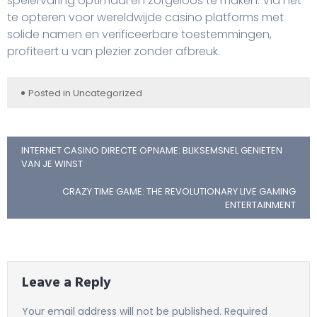
spelervaring optimaal en zorgeloos te maken. Via het
te opteren voor wereldwijde casino platforms met
solide namen en verificeerbare toestemmingen,
profiteert u van plezier zonder afbreuk.
Posted in
Uncategorized
INTERNET CASINO DIRECTE OPNAME: BLIKSEMSNEL GENIETEN
VAN JE WINST
CRAZY TIME GAME: THE REVOLUTIONARY LIVE GAMING
ENTERTAINMENT
Leave a Reply
Your email address will not be published.
Required