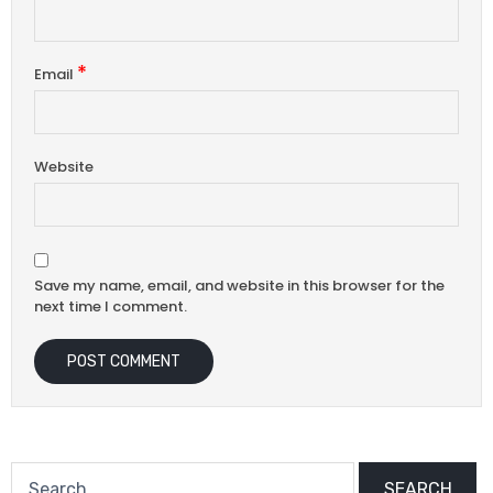
*
Email
Website
Save my name, email, and website in this browser for the
next time I comment.