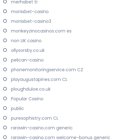
merhabet tr
monixbet-casino
monixbet-casino3
monkeyzinocasinos.com es
non UK casino
ollysorsby.co.uk
pelican-casino
phonemonitoringservice.com CZ
playaugustapines.com CL
ploughduloe.co.uk
Popular Casino
public
puresophistry.com CL
rarawin-casino.com generic
rarawin-casino.com welcome-bonus generic