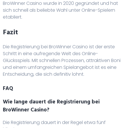
BroWinner Casino wurde in 2020 gegründet und hat
sich schnell als beliebte Wahl unter Online-Spielern
etabliert.
Fazit
Die Registrierung bei BroWinner Casino ist der erste
Schritt in eine aufregende Welt des Online-
Glücksspiels. Mit schnellen Prozessen, attraktiven Boni
und einem umfangreichen Spielangebot ist es eine
Entscheidung, die sich definitiv lohnt.
FAQ
Wie lange dauert die Registrierung bei
BroWinner Casino?
Die Registrierung dauert in der Regel etwa fünf