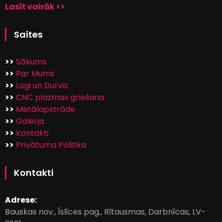
Lasīt vairāk >>
Saites
>>
Sākums
>>
Par Mums
>>
Logi un Durvis
>>
CNC plazmas griešana
>>
Metālapstrāde
>>
Galerja
>>
Kontakti
>>
Privātuma Politika
Kontakti
Adrese:
Bauskas nov., Īslīces pag., Rītausmas, Darbnīcas, LV-