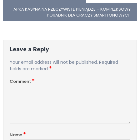
APKA KASYNA NA RZECZYWISTE PIENIĄDZE – KOMPLEKSOWY
PORADNIK DLA GRACZY SMARTFONOWYCH
Leave a Reply
Your email address will not be published.
Required
*
fields are marked
*
Comment
*
Name