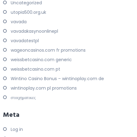
Uncategorized
utopia500.org.uk
vavada
vavadakasynoonlinepl
vavadatestpl
wageoncasinos.com fr promotions
weissbetcasino.com generic
weissbetcasino.com pt
Wintino Casino Bonus – wintinoplay.com de
wintinoplay.com pl promotions
στοιχηματικες
Meta
Log in