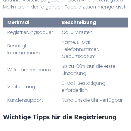
Merkmale in der folgenden Tabelle zusammengefasst:
Merkmal
Beschreibung
Registrierungsdauer
Ca. 5 Minuten
Name, E-Mail,
Benötigte
Telefonnummer,
Informationen
Geburtsdatum
Bis zu 100% auf die erste
Willkommensbonus
Einzahlung
E-Mail-Bestätigung
Verifizierung
erforderlich
Kundensupport
Rund um die Uhr verfügbar
Wichtige Tipps für die Registrierung