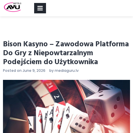
PRIMARY
MENU
Bison Kasyno – Zawodowa Platforma
Do Gry z Niepowtarzalnym
Podejściem do Użytkownika
Posted on
June 9, 2026
by
mediaguru.lv