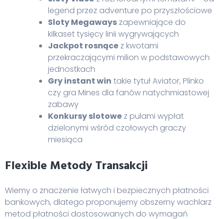
legend przez adventure po przyszłościowe
Sloty Megaways
zapewniające do
kilkaset tysięcy linii wygrywających
Jackpot rosnące
z kwotami
przekraczającymi milion w podstawowych
jednostkach
Gry instant win
takie tytuł Aviator, Plinko
czy gra Mines dla fanów natychmiastowej
zabawy
Konkursy slotowe
z pulami wypłat
dzielonymi wśród czołowych graczy
miesiąca
Flexible Metody Transakcji
Wiemy o znaczenie łatwych i bezpiecznych płatności
bankowych, dlatego proponujemy obszerny wachlarz
metod płatności dostosowanych do wymagań