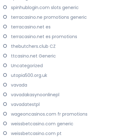
spinhublogin.com slots generic
terracasino.ne promotions generic
terracasino.net es
terracasino.net es promotions
thebutchers.club CZ
ttcasino.net Generic
Uncategorized
utopia500.org.uk
vavada
vavadakasynoonlinepl
vavadatestpl
wageoncasinos.com fr promotions
weissbetcasino.com generic
weissbetcasino.com pt