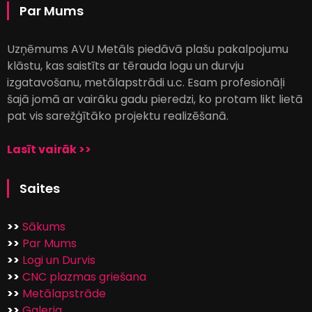
Par Mums
Uzņēmums AVU Metāls piedāvā plašu pakalpojumu
klāstu, kas saistīts ar tērauda logu un durvju
izgatavošanu, metālapstrādi u.c. Esam profesionāļi
šajā jomā ar vairāku gadu pieredzi, ko protam likt lietā
pat vis sarežģītāko projektu realizēšanā.
Lasīt vairāk >>
Saites
>>
Sākums
>>
Par Mums
>>
Logi un Durvis
>>
CNC plazmas griešana
>>
Metālapstrāde
>>
Galerja