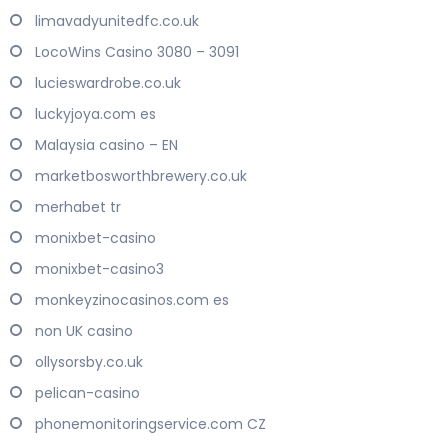
limavadyunitedfc.co.uk
LocoWins Casino 3080 – 3091
lucieswardrobe.co.uk
luckyjoya.com es
Malaysia casino – EN
marketbosworthbrewery.co.uk
merhabet tr
monixbet-casino
monixbet-casino3
monkeyzinocasinos.com es
non UK casino
ollysorsby.co.uk
pelican-casino
phonemonitoringservice.com CZ