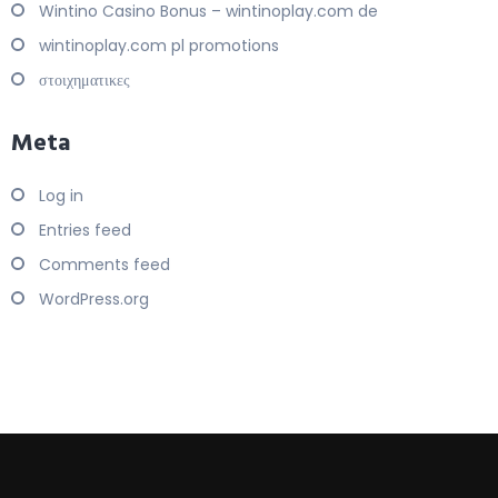
Wintino Casino Bonus – wintinoplay.com de
wintinoplay.com pl promotions
στοιχηματικες
Meta
Log in
Entries feed
Comments feed
WordPress.org