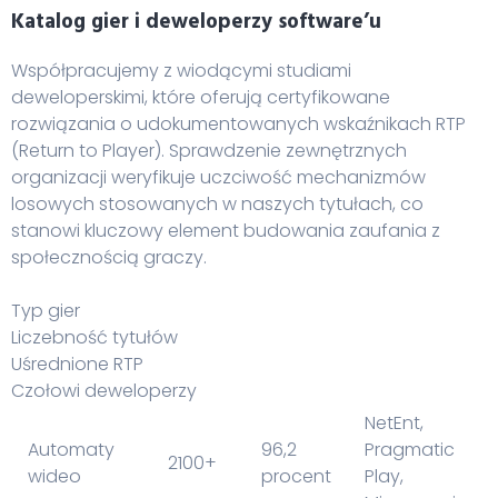
Katalog gier i deweloperzy software’u
Współpracujemy z wiodącymi studiami
deweloperskimi, które oferują certyfikowane
rozwiązania o udokumentowanych wskaźnikach RTP
(Return to Player). Sprawdzenie zewnętrznych
organizacji weryfikuje uczciwość mechanizmów
losowych stosowanych w naszych tytułach, co
stanowi kluczowy element budowania zaufania z
społecznością graczy.
Typ gier
Liczebność tytułów
Uśrednione RTP
Czołowi deweloperzy
NetEnt,
Automaty
96,2
Pragmatic
2100+
wideo
procent
Play,