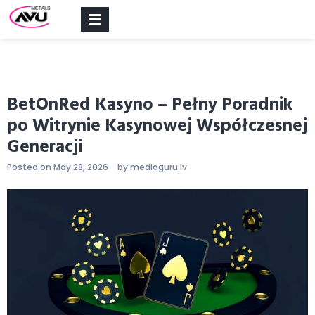
PRIMARY
MENU
BetOnRed Kasyno – Pełny Poradnik
po Witrynie Kasynowej Współczesnej
Generacji
Posted on
May 28, 2026
by
mediaguru.lv