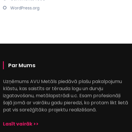
WordPress.org
Par Mums
Uzņēmums AVU Metāls piedāvā plašu pakalpojumu
klāstu, kas saistīts ar tērauda logu un durvju
izgatavošanu, metālapstrādi u.c. Esam profesionāļi
šajā jomā ar vairāku gadu pieredzi, ko protam likt lietā
pat vis sarežģītāko projektu realizēšanā.
Lasīt vairāk >>