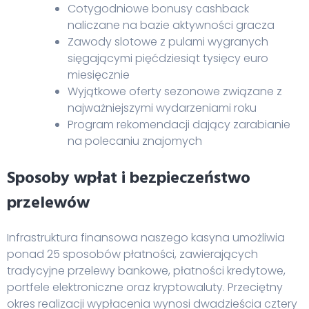
Cotygodniowe bonusy cashback
naliczane na bazie aktywności gracza
Zawody slotowe z pulami wygranych
sięgającymi pięćdziesiąt tysięcy euro
miesięcznie
Wyjątkowe oferty sezonowe związane z
najważniejszymi wydarzeniami roku
Program rekomendacji dający zarabianie
na polecaniu znajomych
Sposoby wpłat i bezpieczeństwo
przelewów
Infrastruktura finansowa naszego kasyna umożliwia
ponad 25 sposobów płatności, zawierających
tradycyjne przelewy bankowe, płatności kredytowe,
portfele elektroniczne oraz kryptowaluty. Przeciętny
okres realizacji wypłacenia wynosi dwadzieścia cztery