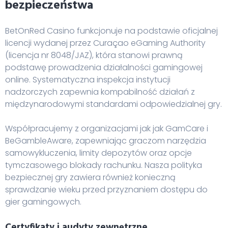
bezpieczeństwa
BetOnRed Casino funkcjonuje na podstawie oficjalnej
licencji wydanej przez Curaçao eGaming Authority
(licencja nr 8048/JAZ), która stanowi prawną
podstawę prowadzenia działalności gamingowej
online. Systematyczna inspekcja instytucji
nadzorczych zapewnia kompabilność działań z
międzynarodowymi standardami odpowiedzialnej gry.
Współpracujemy z organizacjami jak jak GamCare i
BeGambleAware, zapewniając graczom narzędzia
samowykluczenia, limity depozytów oraz opcje
tymczasowego blokady rachunku. Nasza polityka
bezpiecznej gry zawiera również konieczną
sprawdzanie wieku przed przyznaniem dostępu do
gier gamingowych.
Certyfikaty i audyty zewnętrzne