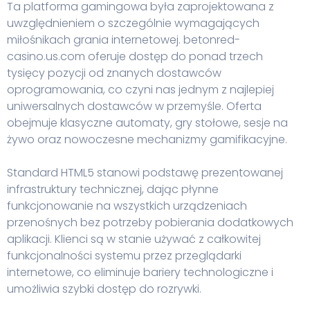
Ta platforma gamingowa była zaprojektowana z
uwzględnieniem o szczególnie wymagających
miłośnikach grania internetowej.
betonred-
casino.us.com
oferuje dostęp do ponad trzech
tysięcy pozycji od znanych dostawców
oprogramowania, co czyni nas jednym z najlepiej
uniwersalnych dostawców w przemyśle. Oferta
obejmuje klasyczne automaty, gry stołowe, sesje na
żywo oraz nowoczesne mechanizmy gamifikacyjne.
Standard HTML5 stanowi podstawę prezentowanej
infrastruktury technicznej, dając płynne
funkcjonowanie na wszystkich urządzeniach
przenośnych bez potrzeby pobierania dodatkowych
aplikacji. Klienci są w stanie używać z całkowitej
funkcjonalności systemu przez przeglądarki
internetowe, co eliminuje bariery technologiczne i
umożliwia szybki dostęp do rozrywki.