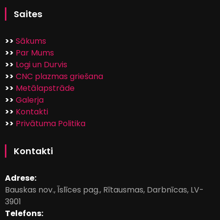
Saites
>>
Sākums
>>
Par Mums
>>
Logi un Durvis
>>
CNC plazmas griešana
>>
Metālapstrāde
>>
Galerja
>>
Kontakti
>>
Privātuma Politika
Kontakti
Adrese:
Bauskas nov., Īslīces pag., Rītausmas, Darbnīcas, LV-
3901
Telefons: