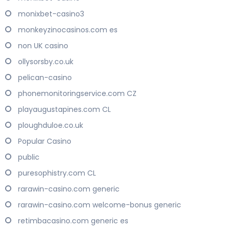
monixbet-casino3
monkeyzinocasinos.com es
non UK casino
ollysorsby.co.uk
pelican-casino
phonemonitoringservice.com CZ
playaugustapines.com CL
ploughduloe.co.uk
Popular Casino
public
puresophistry.com CL
rarawin-casino.com generic
rarawin-casino.com welcome-bonus generic
retimbacasino.com generic es