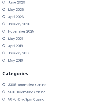
June 2026
May 2026
April 2026
January 2026
November 2025
May 2021
April 2018
January 2017
May 2016
Categories
3368-Boomzino Casino
5610-Boomzino Casino
5670-DivaSpin Casino