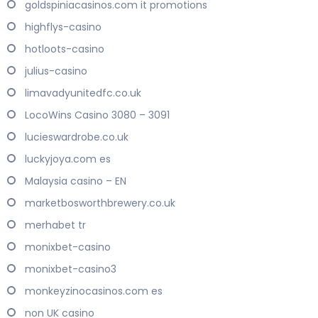
goldspiniacasinos.com it promotions
highflys-casino
hotloots-casino
julius-casino
limavadyunitedfc.co.uk
LocoWins Casino 3080 – 3091
lucieswardrobe.co.uk
luckyjoya.com es
Malaysia casino – EN
marketbosworthbrewery.co.uk
merhabet tr
monixbet-casino
monixbet-casino3
monkeyzinocasinos.com es
non UK casino