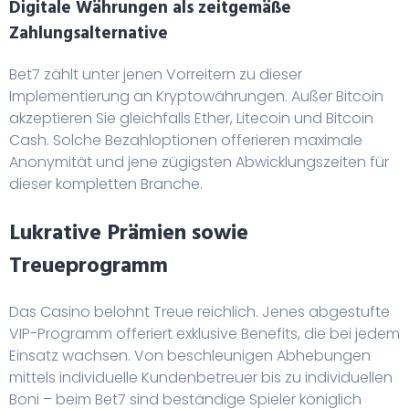
Digitale Währungen als zeitgemäße
Zahlungsalternative
Bet7 zählt unter jenen Vorreitern zu dieser
Implementierung an Kryptowährungen. Außer Bitcoin
akzeptieren Sie gleichfalls Ether, Litecoin und Bitcoin
Cash. Solche Bezahloptionen offerieren maximale
Anonymität und jene zügigsten Abwicklungszeiten für
dieser kompletten Branche.
Lukrative Prämien sowie
Treueprogramm
Das Casino belohnt Treue reichlich. Jenes abgestufte
VIP-Programm offeriert exklusive Benefits, die bei jedem
Einsatz wachsen. Von beschleunigen Abhebungen
mittels individuelle Kundenbetreuer bis zu individuellen
Boni – beim Bet7 sind beständige Spieler königlich