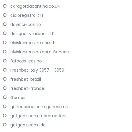
caragordacantina.co.uk
cicloregistro.it IT
davinci-casino
designcitymilano.it IT
elvisluckcasino.com fr
elvisluckcasino.com Generic
fatboss-casino
Freshbet Italy 3957 – 3959
freshbet-brazil
freshbet-france1
Games
ganecasino.com generic es
getgodz.com fr promotions
getgodz.com-de