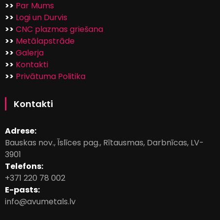
>>
Par Mums
>>
Logi un Durvis
>>
CNC plazmas griešana
>>
Metālapstrāde
>>
Galerja
>>
Kontakti
>>
Privātuma Politika
Kontakti
Adrese:
Bauskas nov., Īslīces pag., Rītausmas, Darbnīcas, LV-
3901
Telefons:
+371 220 78 002
E-pasts:
info@avumetals.lv