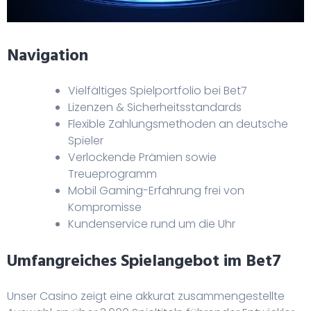
Navigation
Vielfältiges Spielportfolio bei Bet7
Lizenzen & Sicherheitsstandards
Flexible Zahlungsmethoden an deutsche
Spieler
Verlockende Prämien sowie
Treueprogramm
Mobil Gaming-Erfahrung frei von
Kompromisse
Kundenservice rund um die Uhr
Umfangreiches Spielangebot im Bet7
Unser Casino zeigt eine akkurat zusammengestellte