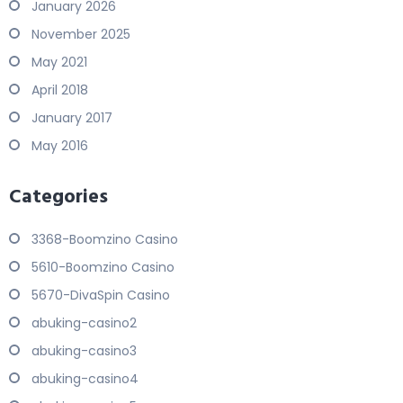
January 2026
November 2025
May 2021
April 2018
January 2017
May 2016
Categories
3368-Boomzino Casino
5610-Boomzino Casino
5670-DivaSpin Casino
abuking-casino2
abuking-casino3
abuking-casino4