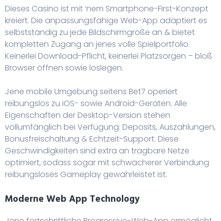
Dieses Casino ist mit ‘nem Smartphone-First-Konzept
kreiert. Die anpassungsfähige Web-App adaptiert es
selbstständig zu jede Bildschirmgröße an & bietet
kompletten Zugang an jenes volle Spielportfolio.
Keinerlei Download-Pflicht, keinerlei Platzsorgen – bloß
Browser öffnen sowie loslegen.
Jene mobile Umgebung seitens Bet7 operiert
reibungslos zu iOS- sowie Android-Geräten. Alle
Eigenschaften der Desktop-Version stehen
vollumfänglich bei Verfügung: Deposits, Auszahlungen,
Bonusfreischaltung & Echtzeit-Support. Diese
Geschwindigkeiten sind extra an tragbare Netze
optimiert, sodass sogar mit schwächerer Verbindung
reibungsloses Gameplay gewährleistet ist.
Moderne Web App Technology
Jene fortschrittliche Progressive-Web-App ermöglicht