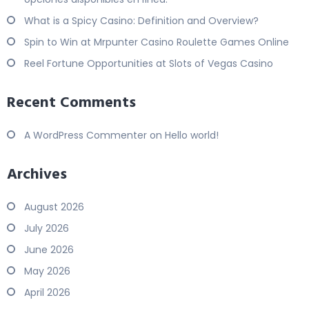
What is a Spicy Casino: Definition and Overview?
Spin to Win at Mrpunter Casino Roulette Games Online
Reel Fortune Opportunities at Slots of Vegas Casino
Recent Comments
A WordPress Commenter
on
Hello world!
Archives
August 2026
July 2026
June 2026
May 2026
April 2026