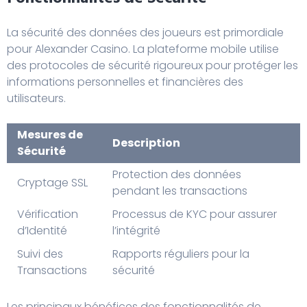
La sécurité des données des joueurs est primordiale
pour Alexander Casino. La plateforme mobile utilise
des protocoles de sécurité rigoureux pour protéger les
informations personnelles et financières des
utilisateurs.
Mesures de
Description
Sécurité
Protection des données
Cryptage SSL
pendant les transactions
Vérification
Processus de KYC pour assurer
d’Identité
l’intégrité
Suivi des
Rapports réguliers pour la
Transactions
sécurité
Les principaux bénéfices des fonctionnalités de