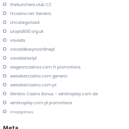
thebutchers.club CZ
ttcasino.net Generic
Uncategorized
utopia500.org.uk
vavada
vavadakasynoonlinepl
vavadatestpl
wageoncasinos.com fr promotions
weissbetcasino.com generic
weissbetcasino.com pt
Wintino Casino Bonus – wintinoplay.com de
wintinoplay.com pl promotions
στοιχηματικες
Meta