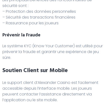
sécurité sont :
– Protection des données personnelles
– Sécurité des transactions financières
– Rassurance pour les joueurs
Prévenir la Fraude
Le système KYC (Know Your Customer) est utilisé pour
prévenir la fraude et garantir une expérience de jeu
sûre.
Soutien Client sur Mobile
Le support client d’Alexander Casino est facilement
accessible depuis l’interface mobile. Les joueurs
peuvent contacter l’assistance directement via
l’application ou le site mobile.