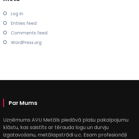
Log in
Entries feed
Comments feed
WordPress.org
Par Mums
Uzņēmums AVU Metāls piedāvā plašu pakalpojumu
klāstu, kas saistīts ar tērauda logu un durvju
izgatavošanu, metālapstrādi u.c. Esam profesionāļi