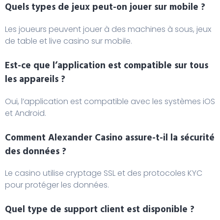
Quels types de jeux peut-on jouer sur mobile ?
Les joueurs peuvent jouer à des machines à sous, jeux
de table et live casino sur mobile.
Est-ce que l’application est compatible sur tous
les appareils ?
Oui, l’application est compatible avec les systèmes iOS
et Android.
Comment Alexander Casino assure-t-il la sécurité
des données ?
Le casino utilise cryptage SSL et des protocoles KYC
pour protéger les données.
Quel type de support client est disponible ?