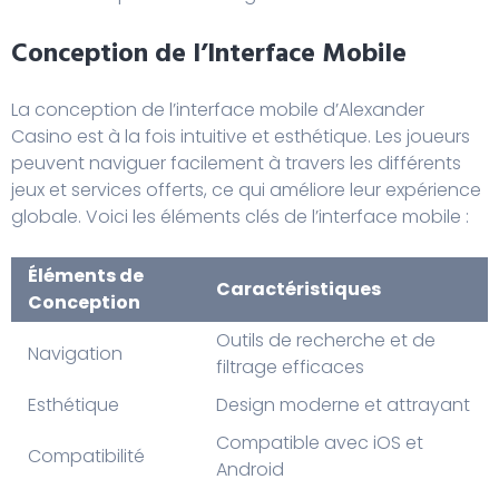
Conception de l’Interface Mobile
La conception de l’interface mobile d’Alexander
Casino est à la fois intuitive et esthétique. Les joueurs
peuvent naviguer facilement à travers les différents
jeux et services offerts, ce qui améliore leur expérience
globale. Voici les éléments clés de l’interface mobile :
Éléments de
Caractéristiques
Conception
Outils de recherche et de
Navigation
filtrage efficaces
Esthétique
Design moderne et attrayant
Compatible avec iOS et
Compatibilité
Android