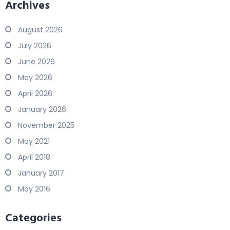
Archives
August 2026
July 2026
June 2026
May 2026
April 2026
January 2026
November 2025
May 2021
April 2018
January 2017
May 2016
Categories