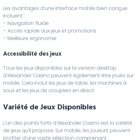
Les avantages d’une interface mobile bien conçue
incluent :
– Navigation fluide
– Accès rapide aux jeux et promotions
– Meilleure ergonomie
Accessibilité des jeux
Tous les jeux disponibles sur la version desktop
d’Alexander Casino peuvent également être joués sur
mobile. Cela inclut les jeux de table, les machines à
sous et les jeux de croupiers en direct.
Variété de Jeux Disponibles
L’un des points forts d’Alexander Casino est la variété
de jeux qu’il propose. Sur mobile, les joueurs peuvent
profiter d’une vaste sélection comprenant :