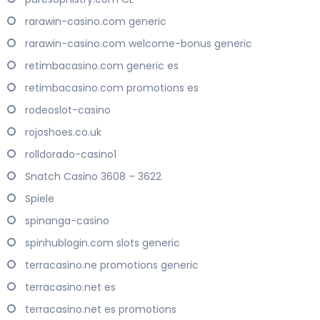
rarawin-casino.com generic
rarawin-casino.com welcome-bonus generic
retimbacasino.com generic es
retimbacasino.com promotions es
rodeoslot-casino
rojoshoes.co.uk
rolldorado-casino1
Snatch Casino 3608 – 3622
Spiele
spinanga-casino
spinhublogin.com slots generic
terracasino.ne promotions generic
terracasino.net es
terracasino.net es promotions