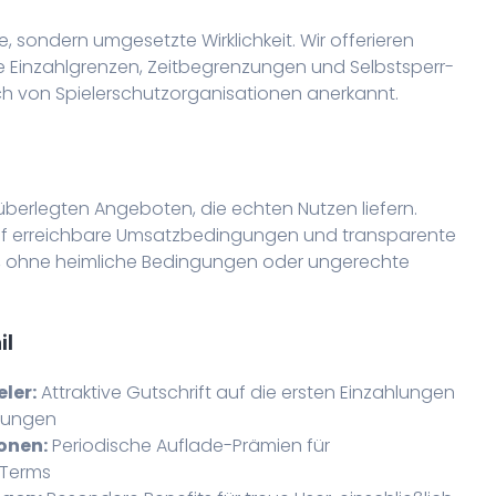
e, sondern umgesetzte Wirklichkeit. Wir offerieren
ive Einzahlgrenzen, Zeitbegrenzungen und Selbstsperr-
ch von Spielerschutzorganisationen anerkannt.
lüberlegten Angeboten, die echten Nutzen liefern.
auf erreichbare Umsatzbedingungen und transparente
lt, ohne heimliche Bedingungen oder ungerechte
il
ler:
Attraktive Gutschrift auf die ersten Einzahlungen
gungen
onen:
Periodische Auflade-Prämien für
 Terms