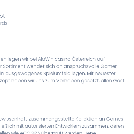
ot
ards
gen legen wir bei
AlaWin casino Österreich
auf
er Sortiment wendet sich an anspruchsvolle Gamer,
ein ausgewogenes Spielumfeld legen. Mit neuester
ept haben wir uns zum Vorhaben gesetzt, allen Gast
 gewissenhaft zusammengestellte Kollektion an Games
ießlich mit autorisierten Entwicklern zusammen, deren
ellen wie eCOGRA überprüft werden. Jene