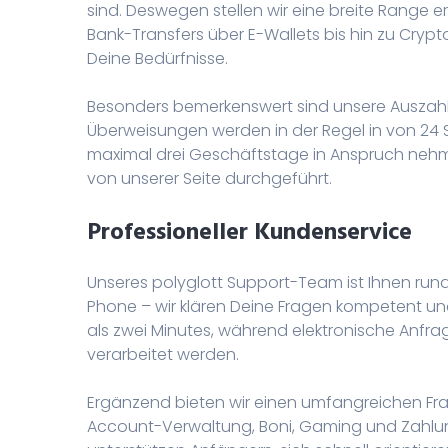
sind. Deswegen stellen wir eine breite Range
Bank-Transfers über E-Wallets bis hin zu Crypto
Deine Bedürfnisse.
Besonders bemerkenswert sind unsere Auszahl
Überweisungen werden in der Regel in von 2
maximal drei Geschäftstage in Anspruch nehm
von unserer Seite durchgeführt.
Professioneller Kundenservice
Unseres polyglott Support-Team ist Ihnen rund 
Phone – wir klären Deine Fragen kompetent und 
als zwei Minutes, während elektronische Anfra
verarbeitet werden.
Ergänzend bieten wir einen umfangreichen Fra
Account-Verwaltung, Boni, Gaming und Zahlun