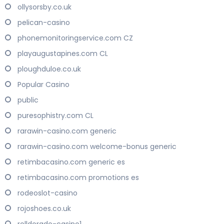
ollysorsby.co.uk
pelican-casino
phonemonitoringservice.com CZ
playaugustapines.com CL
ploughduloe.co.uk
Popular Casino
public
puresophistry.com CL
rarawin-casino.com generic
rarawin-casino.com welcome-bonus generic
retimbacasino.com generic es
retimbacasino.com promotions es
rodeoslot-casino
rojoshoes.co.uk