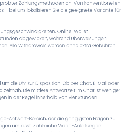
 erprobter Zahlungsmethoden an. Von konventionellen
s – bei uns lokalisieren Sie die geeignete Variante für
ungsgeschwindigkeiten. Online-Wallet-
4 Stunden abgewickelt, während Überweisungen
en. Alle Withdrawals werden ohne extra Gebühren
um die Uhr zur Disposition. Ob per Chat, E-Mail oder
zeitnah. Die mittlere Antwortzeit im Chat ist weniger
gen in der Regel innerhalb von vier Stunden
ge-Antwort-Bereich, der die gängigsten Fragen zu
gen umfasst. Zahlreiche Video-Anleitungen