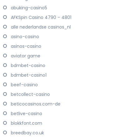
abuking-casino5
AFKSpin Casino 4790 – 4801
alle nederlandse casinos_nl
asino-casino
asinos-casino
aviator game
bdmbet-casino
bdmbet-casino1
beef-casino
betcollect-casino
beticocasinos.com-de
betlive-casino
blokkfont.com
breedbay.co.uk