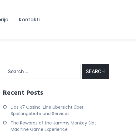
rija
Kontakti
Recent Posts
Das R7 Casino: Eine Übersicht über
Spielangebote und Services.
The Rewards of the Jammy Monkey Slot
Machine Game Experience