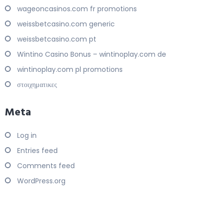
wageoncasinos.com fr promotions
weissbetcasino.com generic
weissbetcasino.com pt
Wintino Casino Bonus – wintinoplay.com de
wintinoplay.com pl promotions
στοιχηματικες
Meta
Log in
Entries feed
Comments feed
WordPress.org