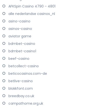
AFKSpin Casino 4790 – 4801
alle nederlandse casinos_nl
asino-casino
asinos-casino
aviator game
bdmbet-casino
bdmbet-casino1
beef-casino
betcollect-casino
beticocasinos.com-de
betlive-casino
blokkfont.com
breedbay.co.uk
campathome.org.uk