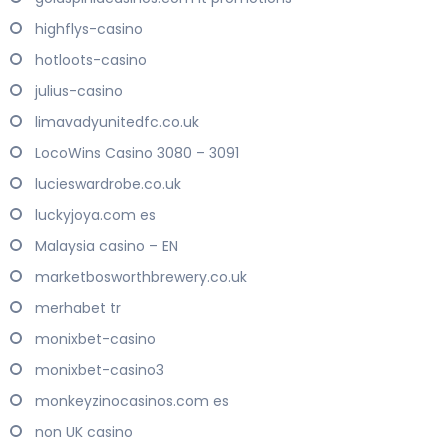
highflys-casino
hotloots-casino
julius-casino
limavadyunitedfc.co.uk
LocoWins Casino 3080 – 3091
lucieswardrobe.co.uk
luckyjoya.com es
Malaysia casino – EN
marketbosworthbrewery.co.uk
merhabet tr
monixbet-casino
monixbet-casino3
monkeyzinocasinos.com es
non UK casino