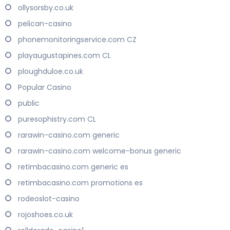
ollysorsby.co.uk
pelican-casino
phonemonitoringservice.com CZ
playaugustapines.com CL
ploughduloe.co.uk
Popular Casino
public
puresophistry.com CL
rarawin-casino.com generic
rarawin-casino.com welcome-bonus generic
retimbacasino.com generic es
retimbacasino.com promotions es
rodeoslot-casino
rojoshoes.co.uk