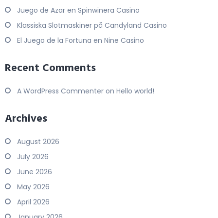
Juego de Azar en Spinwinera Casino
Klassiska Slotmaskiner på Candyland Casino
El Juego de la Fortuna en Nine Casino
Recent Comments
A WordPress Commenter
on
Hello world!
Archives
August 2026
July 2026
June 2026
May 2026
April 2026
January 2026