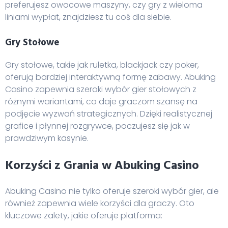
preferujesz owocowe maszyny, czy gry z wieloma
liniami wypłat, znajdziesz tu coś dla siebie.
Gry Stołowe
Gry stołowe, takie jak ruletka, blackjack czy poker,
oferują bardziej interaktywną formę zabawy. Abuking
Casino zapewnia szeroki wybór gier stołowych z
różnymi wariantami, co daje graczom szansę na
podjęcie wyzwań strategicznych. Dzięki realistycznej
grafice i płynnej rozgrywce, poczujesz się jak w
prawdziwym kasynie.
Korzyści z Grania w Abuking Casino
Abuking Casino nie tylko oferuje szeroki wybór gier, ale
również zapewnia wiele korzyści dla graczy. Oto
kluczowe zalety, jakie oferuje platforma: