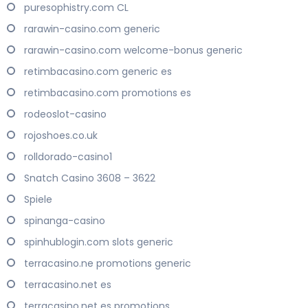
puresophistry.com CL
rarawin-casino.com generic
rarawin-casino.com welcome-bonus generic
retimbacasino.com generic es
retimbacasino.com promotions es
rodeoslot-casino
rojoshoes.co.uk
rolldorado-casino1
Snatch Casino 3608 – 3622
Spiele
spinanga-casino
spinhublogin.com slots generic
terracasino.ne promotions generic
terracasino.net es
terracasino.net es promotions