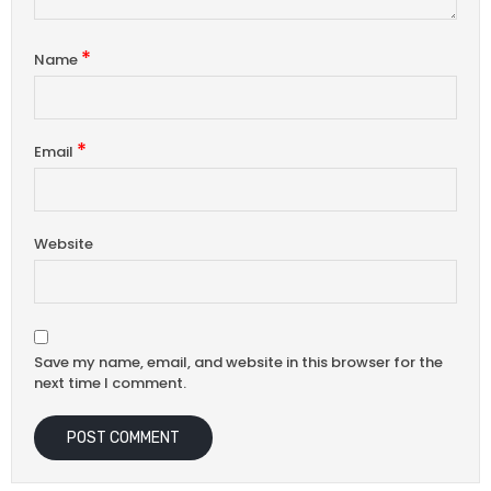
*
Name
*
Email
Website
Save my name, email, and website in this browser for the
next time I comment.