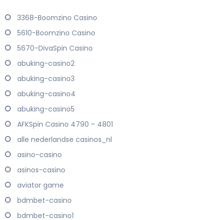
3368-Boomzino Casino
5610-Boomzino Casino
5670-DivaSpin Casino
abuking-casino2
abuking-casino3
abuking-casino4
abuking-casino5
AFKSpin Casino 4790 – 4801
alle nederlandse casinos_nl
asino-casino
asinos-casino
aviator game
bdmbet-casino
bdmbet-casino1