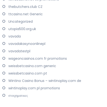
thebutchers.club CZ
ttcasino.net Generic
Uncategorized
utopia500.org.uk
vavada
vavadakasynoonlinepl
vavadatestpl
wageoncasinos.com fr promotions
weissbetcasino.com generic
weissbetcasino.com pt
Wintino Casino Bonus – wintinoplay.com de
wintinoplay.com pl promotions
στοιχηματικες