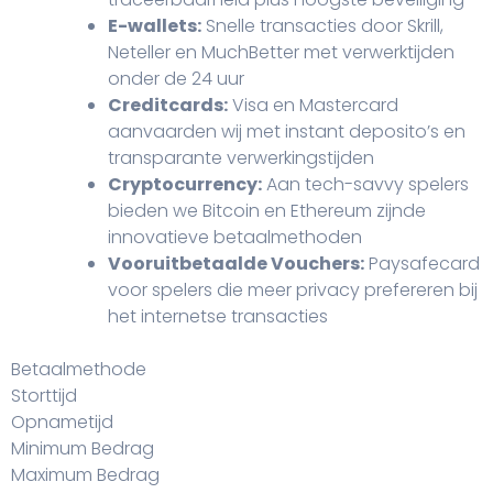
E-wallets:
Snelle transacties door Skrill,
Neteller en MuchBetter met verwerktijden
onder de 24 uur
Creditcards:
Visa en Mastercard
aanvaarden wij met instant deposito’s en
transparante verwerkingstijden
Cryptocurrency:
Aan tech-savvy spelers
bieden we Bitcoin en Ethereum zijnde
innovatieve betaalmethoden
Vooruitbetaalde Vouchers:
Paysafecard
voor spelers die meer privacy prefereren bij
het internetse transacties
Betaalmethode
Storttijd
Opnametijd
Minimum Bedrag
Maximum Bedrag