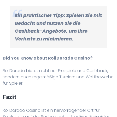
Ein praktischer Tipp: Spielen Sie mit
Bedacht und nutzen Sie die
Cashback-Angebote, um Ihre
Verluste zu minimieren.
Did You Know about RollDorado Casino?
RollDorado bietet nicht nur Freispiele und Cashback,
sondern auch regelmäßige Turniere und Wettbewerbe
für Spieler.
Fazit
RollDorado Casino ist ein hervorragender Ort für
Spieler, die auf der Suche nach attraktiven Freispielen