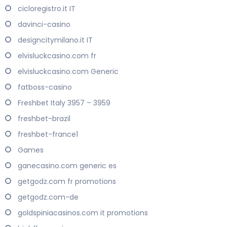
cicloregistro.it IT
davinci-casino
designcitymilano.it IT
elvisluckcasino.com fr
elvisluckcasino.com Generic
fatboss-casino
Freshbet Italy 3957 – 3959
freshbet-brazil
freshbet-france1
Games
ganecasino.com generic es
getgodz.com fr promotions
getgodz.com-de
goldspiniacasinos.com it promotions