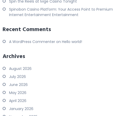
Spin the Reels at Ivige Casino Tonight
Spinobon Casino Platform: Your Access Point to Premium
Internet Entertainment Entertainment
Recent Comments
A WordPress Commenter
on
Hello world!
Archives
August 2026
July 2026
June 2026
May 2026
April 2026
January 2026