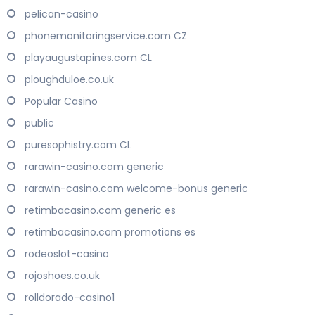
pelican-casino
phonemonitoringservice.com CZ
playaugustapines.com CL
ploughduloe.co.uk
Popular Casino
public
puresophistry.com CL
rarawin-casino.com generic
rarawin-casino.com welcome-bonus generic
retimbacasino.com generic es
retimbacasino.com promotions es
rodeoslot-casino
rojoshoes.co.uk
rolldorado-casino1