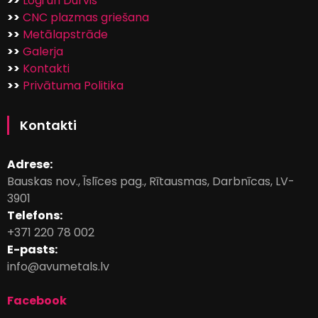
>>
Logi un Durvis
>>
CNC plazmas griešana
>>
Metālapstrāde
>>
Galerja
>>
Kontakti
>>
Privātuma Politika
Kontakti
Adrese:
Bauskas nov., Īslīces pag., Rītausmas, Darbnīcas, LV-
3901
Telefons:
+371 220 78 002
E-pasts:
info@avumetals.lv
Facebook