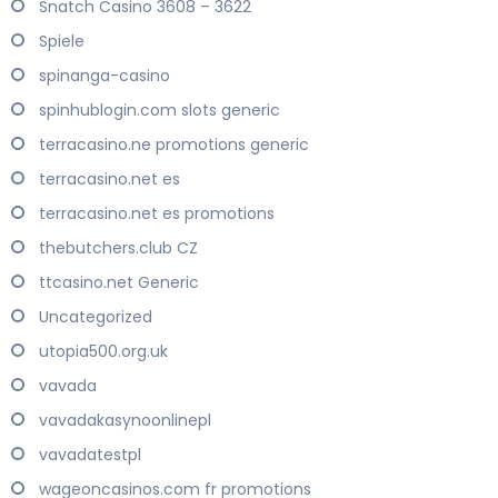
Snatch Casino 3608 – 3622
Spiele
spinanga-casino
spinhublogin.com slots generic
terracasino.ne promotions generic
terracasino.net es
terracasino.net es promotions
thebutchers.club CZ
ttcasino.net Generic
Uncategorized
utopia500.org.uk
vavada
vavadakasynoonlinepl
vavadatestpl
wageoncasinos.com fr promotions