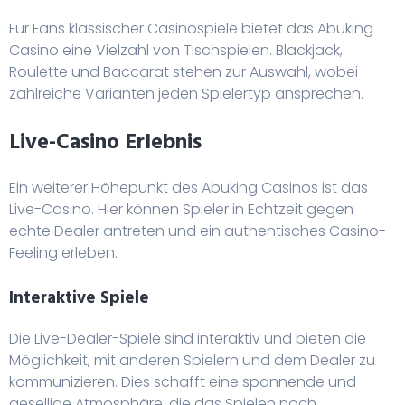
Für Fans klassischer Casinospiele bietet das Abuking
Casino eine Vielzahl von Tischspielen. Blackjack,
Roulette und Baccarat stehen zur Auswahl, wobei
zahlreiche Varianten jeden Spielertyp ansprechen.
Live-Casino Erlebnis
Ein weiterer Höhepunkt des Abuking Casinos ist das
Live-Casino. Hier können Spieler in Echtzeit gegen
echte Dealer antreten und ein authentisches Casino-
Feeling erleben.
Interaktive Spiele
Die Live-Dealer-Spiele sind interaktiv und bieten die
Möglichkeit, mit anderen Spielern und dem Dealer zu
kommunizieren. Dies schafft eine spannende und
gesellige Atmosphäre, die das Spielen noch