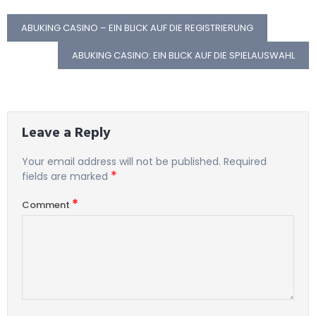
ABUKING CASINO – EIN BLICK AUF DIE REGISTRIERUNG
ABUKING CASINO: EIN BLICK AUF DIE SPIELAUSWAHL
Leave a Reply
Your email address will not be published.
Required
*
fields are marked
*
Comment