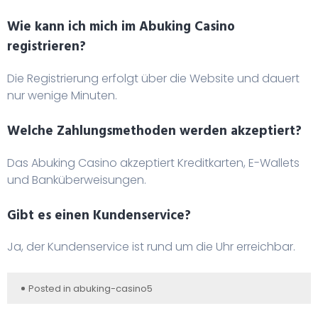
Wie kann ich mich im Abuking Casino
registrieren?
Die Registrierung erfolgt über die Website und dauert
nur wenige Minuten.
Welche Zahlungsmethoden werden akzeptiert?
Das Abuking Casino akzeptiert Kreditkarten, E-Wallets
und Banküberweisungen.
Gibt es einen Kundenservice?
Ja, der Kundenservice ist rund um die Uhr erreichbar.
Posted in
abuking-casino5