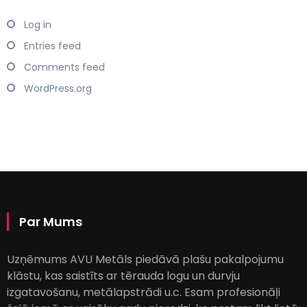
Log in
Entries feed
Comments feed
WordPress.org
Par Mums
Uzņēmums AVU Metāls piedāvā plašu pakalpojumu
klāstu, kas saistīts ar tērauda logu un durvju
izgatavošanu, metālapstrādi u.c. Esam profesionāļi