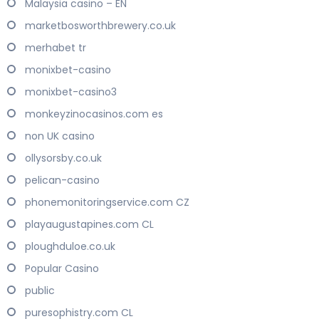
Malaysia casino – EN
marketbosworthbrewery.co.uk
merhabet tr
monixbet-casino
monixbet-casino3
monkeyzinocasinos.com es
non UK casino
ollysorsby.co.uk
pelican-casino
phonemonitoringservice.com CZ
playaugustapines.com CL
ploughduloe.co.uk
Popular Casino
public
puresophistry.com CL