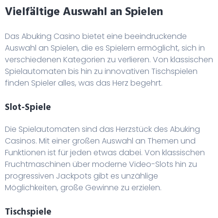
Vielfältige Auswahl an Spielen
Das Abuking Casino bietet eine beeindruckende
Auswahl an Spielen, die es Spielern ermöglicht, sich in
verschiedenen Kategorien zu verlieren. Von klassischen
Spielautomaten bis hin zu innovativen Tischspielen
finden Spieler alles, was das Herz begehrt.
Slot-Spiele
Die Spielautomaten sind das Herzstück des Abuking
Casinos. Mit einer großen Auswahl an Themen und
Funktionen ist für jeden etwas dabei. Von klassischen
Fruchtmaschinen über moderne Video-Slots hin zu
progressiven Jackpots gibt es unzählige
Möglichkeiten, große Gewinne zu erzielen.
Tischspiele