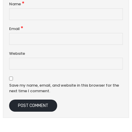
*
Name
*
Email
Website
Save my name, email, and website in this browser for the
next time I comment.