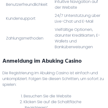
Intuitive Navigation auf
Benutzerfreundlichkeit
der Website
24/7 Unterstützung über
Kundensupport
Live-Chat und E-Mail
Vielfältige Optionen,
darunter Kreditkarten, E-
Zahlungsmethoden
Wallets und
Banküberweisungen
Anmeldung im Abuking Casino
Die Registrierung im Abuking Casino ist einfach und
unkompliziert. Folgen Sie diesen Schritten, um sofort zu
spielen:
Besuchen Sie die Website
Klicken Sie auf die Schaltfläche
„Registrieren“