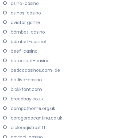
asino-casino
asinos-casino
aviator game
bdmbet-casino
bdmbet-casino1
beef-casino
betcollect-casino
beticocasinos.com-de
betlive-casino
blokkfont.com
breedbay.co.uk
campathome.org.uk
caragordacantina.co.uk
cicloregistro.it IT
davinci-casino