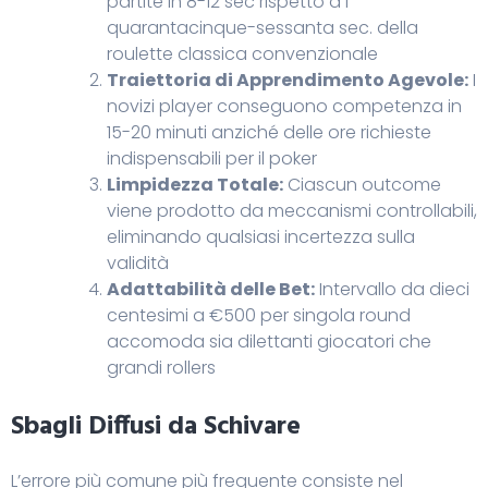
partite in 8-12 sec rispetto a i
quarantacinque-sessanta sec. della
roulette classica convenzionale
Traiettoria di Apprendimento Agevole:
I
novizi player conseguono competenza in
15-20 minuti anziché delle ore richieste
indispensabili per il poker
Limpidezza Totale:
Ciascun outcome
viene prodotto da meccanismi controllabili,
eliminando qualsiasi incertezza sulla
validità
Adattabilità delle Bet:
Intervallo da dieci
centesimi a €500 per singola round
accomoda sia dilettanti giocatori che
grandi rollers
Sbagli Diffusi da Schivare
L’errore più comune più frequente consiste nel