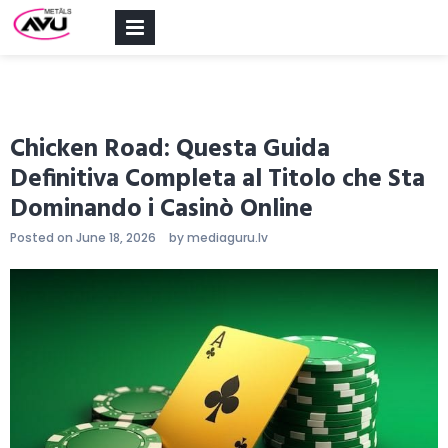
PRIMARY
MENU
Chicken Road: Questa Guida
Definitiva Completa al Titolo che Sta
Dominando i Casinò Online
Posted on
June 18, 2026
by
mediaguru.lv