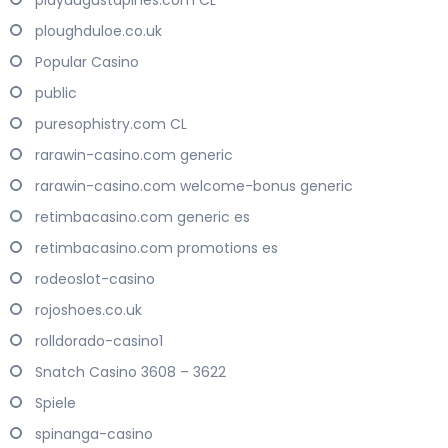
ploughduloe.co.uk
Popular Casino
public
puresophistry.com CL
rarawin-casino.com generic
rarawin-casino.com welcome-bonus generic
retimbacasino.com generic es
retimbacasino.com promotions es
rodeoslot-casino
rojoshoes.co.uk
rolldorado-casino1
Snatch Casino 3608 – 3622
Spiele
spinanga-casino