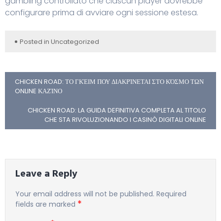
gambling controllato che ciascun player dovrebbe
configurare prima di avviare ogni sessione estesa.
Posted in
Uncategorized
CHICKEN ROAD: ΤΟ ΓΚΈΙΜ ΠΟΥ ΔΙΑΚΡΊΝΕΤΑΙ ΣΤΟ ΚΌΣΜΟ ΤΩΝ
ONLINE ΚΑΖΊΝΟ
CHICKEN ROAD: LA GUIDA DEFINITIVA COMPLETA AL TITOLO
CHE STA RIVOLUZIONANDO I CASINÒ DIGITALI ONLINE
Leave a Reply
Your email address will not be published.
Required
*
fields are marked