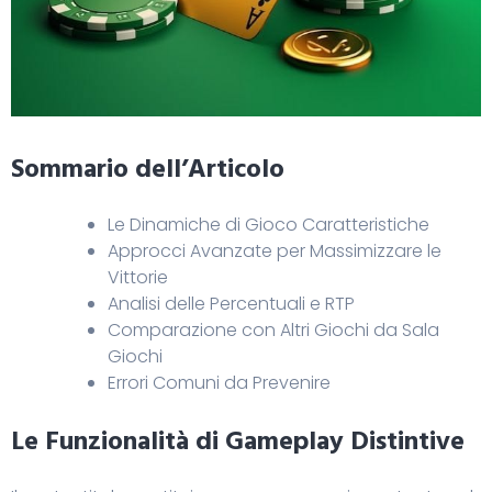
Sommario dell’Articolo
Le Dinamiche di Gioco Caratteristiche
Approcci Avanzate per Massimizzare le
Vittorie
Analisi delle Percentuali e RTP
Comparazione con Altri Giochi da Sala
Giochi
Errori Comuni da Prevenire
Le Funzionalità di Gameplay Distintive