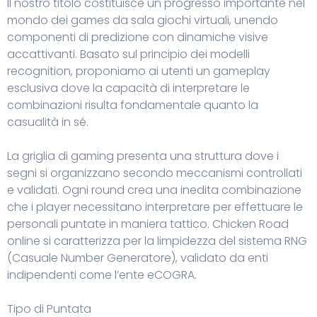
Il nostro titolo costituisce un progresso importante nel
mondo dei games da sala giochi virtuali, unendo
componenti di predizione con dinamiche visive
accattivanti. Basato sul principio dei modelli
recognition, proponiamo ai utenti un gameplay
esclusiva dove la capacità di interpretare le
combinazioni risulta fondamentale quanto la
casualità in sé.
La griglia di gaming presenta una struttura dove i
segni si organizzano secondo meccanismi controllati
e validati. Ogni round crea una inedita combinazione
che i player necessitano interpretare per effettuare le
personali puntate in maniera tattico.
Chicken Road
online
si caratterizza per la limpidezza del sistema RNG
(Casuale Number Generatore), validato da enti
indipendenti come l’ente eCOGRA.
Tipo di Puntata