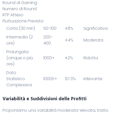
Round di Gaming
Numero di Round
RTP Atteso
Fluttuazione Prevista
Corta (30 min)
50-100
±8%
Significativa
Intermedia (2
200-
±4%
Moderata
ore)
400
Prolungata
(cinque o più
1000+
±2%
Ridotta
ore)
Dato
Statistico
10000+
97.3%
Irrilevante
Complessiva
Variabilità e Suddivisioni delle Profitti
Proponiamo una variabilità moderata-elevata, tratto