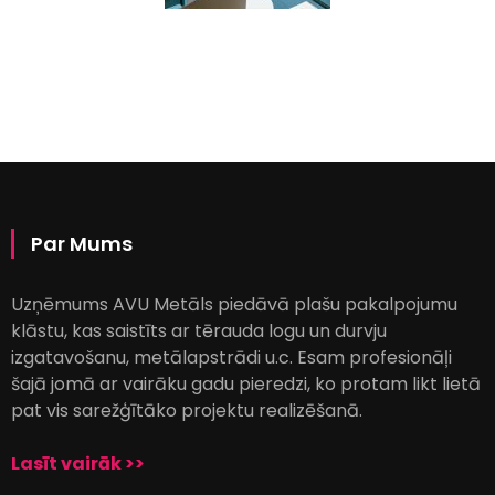
Par Mums
Uzņēmums AVU Metāls piedāvā plašu pakalpojumu
klāstu, kas saistīts ar tērauda logu un durvju
izgatavošanu, metālapstrādi u.c. Esam profesionāļi
šajā jomā ar vairāku gadu pieredzi, ko protam likt lietā
pat vis sarežģītāko projektu realizēšanā.
Lasīt vairāk >>