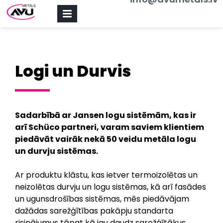
PRIMARY
MENU
Logi un Durvis
Sadarbībā ar Jansen logu sistēmām, kas ir
arī Schüco partneri, varam saviem klientiem
piedāvāt vairāk nekā 50 veidu metāla logu
un durvju sistēmas.
Ar produktu klāstu, kas ietver termoizolētas un
neizolētas durvju un logu sistēmas, kā arī fasādes
un ugunsdrošības sistēmas, mēs piedāvājam
dažādas sarežģītības pakāpju standarta
risinājumus tāpat kā jau daudz sarežģītākus