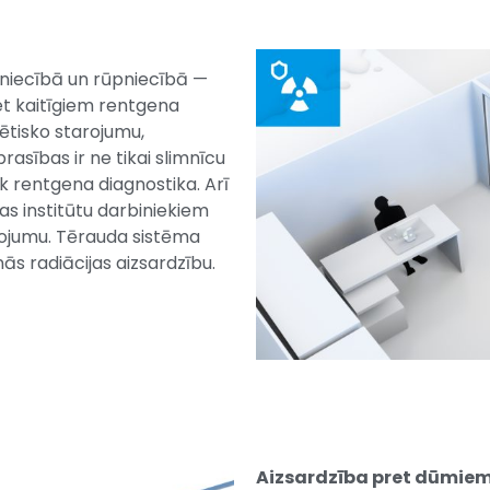
niecībā un rūpniecībā —
et kaitīgiem rentgena
tisko starojumu,
sības ir ne tikai slimnīcu
k rentgena diagnostika. Arī
bas institūtu darbiniekiem
arojumu. Tērauda sistēma
inās radiācijas aizsardzību.
Aizsardzība pret dūmie