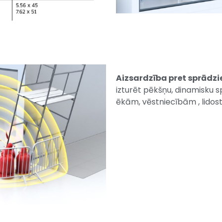
Aizsardzība pret sprādz
izturēt pēkšņu, dinamisku sp
ēkām, vēstniecībām , lidos