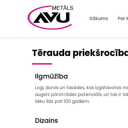
Sākums
Par
Tērauda priekšrocīb
Ilgmūžība
Logi, durvis un fasādes, kas izgatavotas n
augsts pārstrādes potenciāls, un tas ir la
laiku līdz pat 100 gadiem.
Dizains