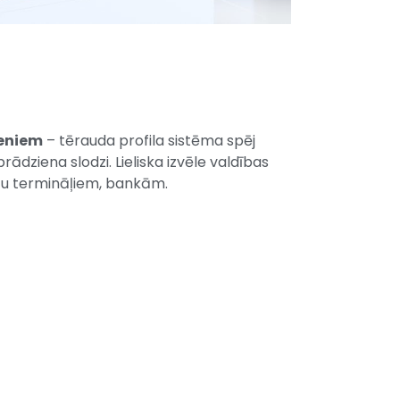
ieniem
– tērauda profila sistēma spēj
rādziena slodzi. Lieliska izvēle valdības
tu termināļiem, bankām.