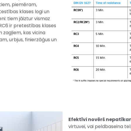
tiem, piemēram,
testības klases logi un
ni: tiem jāiztur vismaz
RC6 ir pretestības klases
 zagļiem, kas vicina
m, urbjus, finierzāģus un
Efektīvi novērš nepatīk
virtuvei, vai peldbaseina tel