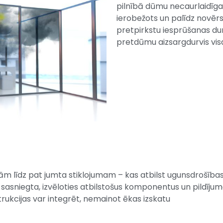
pilnībā dūmu necaurlaidīga
ierobežots un palīdz novērs
pretpirkstu iesprūšanas du
pretdūmu aizsargdurvis vis
ām līdz pat jumta stiklojumam – kas atbilst ugunsdrošīb
sasniegta, izvēloties atbilstošus komponentus un pildījum
trukcijas var integrēt, nemainot ēkas izskatu