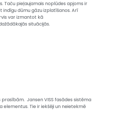
s. Taču pieļaujamais noplūdes apjoms ir
t indīgu dūmu gāzu izplatīšanos. Arī
rvis var izmantot kā
dažādākajās situācijās.
as prasībām. Jansen VISS fasādes sistēma
a elementus. Tie ir iekšēji un neietekmē