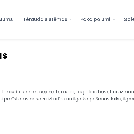
 Mums
Tērauda sistēmas
Pakalpojumi
Gale
as
o tērauda un nerūsējošā tērauda, ļauj ēkas būvēt un izmant
bi pazīstams ar savu izturību un ilgo kalpošanas laiku, il