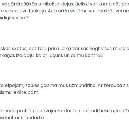
 vispārdrošākās arhitekta idejas. Lieliski var kombinēt 
atra veiks savu funkciju. Ar fasāžu sistēmu var realizēt ve
gi, vai ne ?
uriskos skatus, bet tajā pašā laikā var sasniegt visus mū
skaņas izolāciju, kā arī uguns un dūmu kontroli.
, ko elpojam, saules gaisma mūs uzmundrina. Ar tērauda si
aismu iekštelpām.
rauda profila piedāvājuma klāsta neatradi tieši to, kas Te
avienot ar standarta