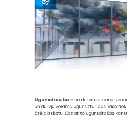
Ugunsdrošība
– no durvīm un ieejas zon
un durvju vēlamā ugunsizturības lase tiek 
ārējo izskatu. Līdz ar to ugunsdrošās kons