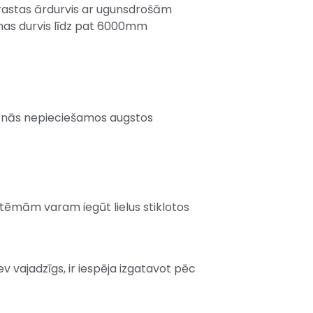
parastas ārdurvis ar ugunsdrošām
ramas durvis līdz pat 6000mm
sdienās nepieciešamos augstos
stēmām varam iegūt lielus stiklotos
v vajadzīgs, ir iespēja izgatavot pēc