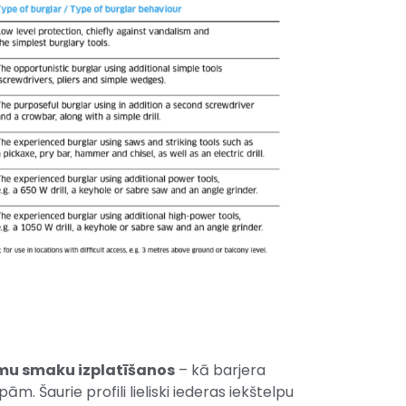
amu smaku izplatīšanos
– kā barjera
pām. Šaurie profili lieliski iederas iekštelpu