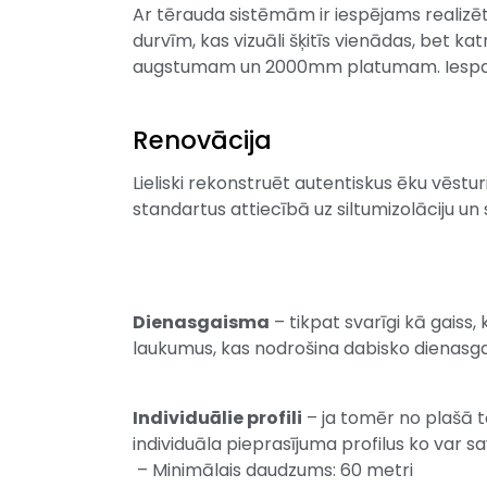
Ar tērauda sistēmām ir iespējams realizēt
durvīm, kas vizuāli šķitīs vienādas, bet k
augstumam un 2000mm platumam. Iespaidī
Renovācija
Lieliski rekonstruēt autentiskus ēku vēst
standartus attiecībā uz siltumizolāciju un 
Dienasgaisma
– tikpat svarīgi kā gaiss
laukumus, kas nodrošina dabisko dienasg
Individuālie profili
– ja tomēr no plašā tē
individuāla pieprasījuma profilus ko var s
– Minimālais daudzums: 60 metri