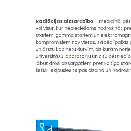
Radiācijas aizsardzība
– medicīnā, pēt
vai visur, kur nepieciešams nodrošināt pr
stariem, gamma stariem un elektromagnē
kompromisiem nav vietas. Tāpēc īpašas pra
un ārstu kabinetu durvīm, aiz kurām notie
universitāšu laboratoriju un citu pētniecī
jābūt droši aizsargātiem pret kaitīgo st
lieliski iekļausies telpas dizainā un nodroš