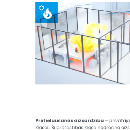
Pretielaušanās aizsardzība
– privātajā 
klasei. Šī pretestības klase nodrošina aiz