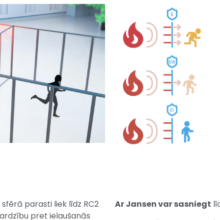
sfērā parasti liek līdz RC2
Ar Jansen var sasniegt
lī
sardzību pret ielaušanās