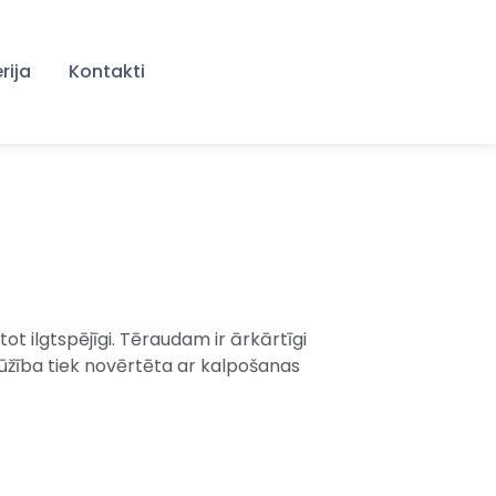
rija
Kontakti
ot ilgtspējīgi. Tēraudam ir ārkārtīgi
gmūžība tiek novērtēta ar kalpošanas