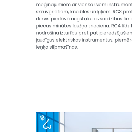
mēģinājumiem ar vienkāršiem instrumen
skrūvgriežiem, knaibles un ķīļiem. RC3 pre
durvis piedāvā augstāku aizsardzības līme
piecas minūtes laužņa trieciena. RC4 līdz 
nodrošina izturību pret pat pieredzējušiem
jaudīgus elektriskos instrumentus, piemēra
leņķa slīpmašīnas.