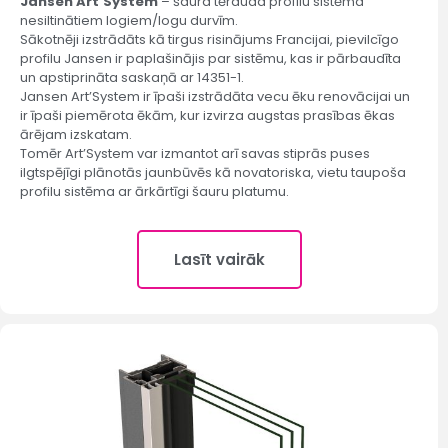
Jansen Art’System
– šaura tērauda profilu sistēma
nesiltinātiem logiem/logu durvīm.
Sākotnēji izstrādāts kā tirgus risinājums Francijai, pievilcīgo
profilu Jansen ir paplašinājis par sistēmu, kas ir pārbaudīta
un apstiprināta saskaņā ar 14351-1.
Jansen Art’System ir īpaši izstrādāta vecu ēku renovācijai un
ir īpaši piemērota ēkām, kur izvirza augstas prasības ēkas
ārējam izskatam.
Tomēr Art’System var izmantot arī savas stiprās puses
ilgtspējīgi plānotās jaunbūvēs kā novatoriska, vietu taupoša
profilu sistēma ar ārkārtīgi šauru platumu.
Lasīt vairāk