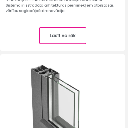
Sistēma ir izstrādāta arhitektūras pieminekļiem atbilstošai,
vērtību saglabājošai renovācijai.
Lasīt vairāk