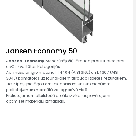
Jansen Economy 50
Jansen-Economy 50
nerūsējošā tērauda profili ir pieejami
divās kvalitātes Kategorijās.
Abi mūsdienīgie materiāli 1.4404 (AISI 316L) un 1.4307 (AISI
304L) pamatojas uz jaunākajiem tērauda izpētes rezultātiem.
Tie ir īpaši pielāgoti arhitektoniskam un funkcionālam
pielietojumam normālā vai agresīvā vidē.
Pielietojumam atbilstošā profilu izvēle ļauj ievērojami
optimizēt materiālu izmaksas.