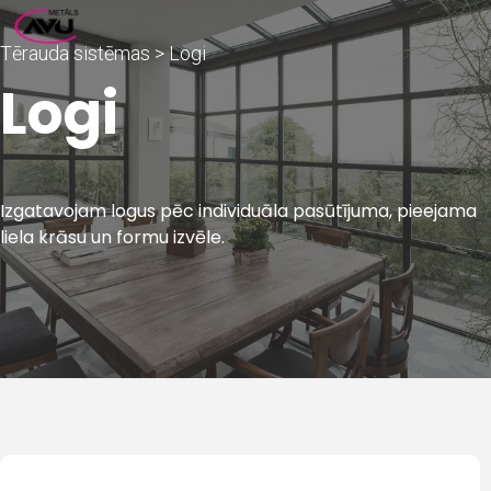
PRIMARY
Tērauda sistēmas > Logi
MENU
Logi
Izgatavojam logus pēc individuāla pasūtījuma, pieejama
liela krāsu un formu izvēle.