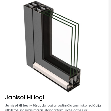
Janisol HI logi
Janisol HI logi
– tērauda logi ar optimālu termisko izolāciju
atbilstoši pasīvās mājas standartam, pateicoties ar