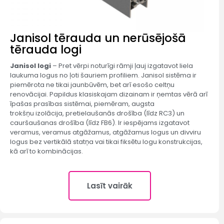
Janisol tērauda un nerūsējošā
tērauda logi
Janisol logi
– Pret vērpi noturīgi rāmji ļauj izgatavot liela
laukuma logus no ļoti šauriem profiliem. Janisol sistēma ir
piemērota ne tikai jaunbūvēm, bet arī esošo celtņu
renovācijai. Papildus klasiskajam dizainam ir ņemtas vērā arī
īpašas prasības sistēmai, piemēram, augsta
trokšņu izolācija, pretielaušanās drošība (līdz RC3) un
cauršaušanas drošība (līdz FB6). Ir iespējams izgatavot
veramus, veramus atgāžamus, atgāžamus logus un divviru
logus bez vertikālā statņa vai tikai fiksētu logu konstrukcijas,
kā arī to kombinācijas.
Lasīt vairāk