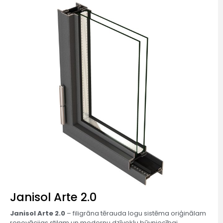
Janisol Arte 2.0
Janisol Arte 2.0
– filigrāna tērauda logu sistēma oriģinālam
renovācijas stilam un modernu dzīvokļu būvniecībai.