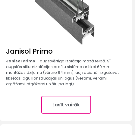
Janisol Primo
Janisol Primo
– augstvērtīga izolācija mazā telpā. Šī
augstās siltumizolācijas profilu sistēma ar tikai 60 mm
montāžas dziļumu (vērtne 64 mm) ļauj racionāli izgatavot
fiksētas logu konstrukcijas un logus (verami, verami
atgāžami, atgāžami un štulpa logi).
Lasīt vairāk