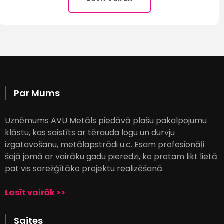
Par Mums
Uzņēmums AVU Metāls piedāvā plašu pakalpojumu
klāstu, kas saistīts ar tērauda logu un durvju
izgatavošanu, metālapstrādi u.c. Esam profesionāļi
šajā jomā ar vairāku gadu pieredzi, ko protam likt lietā
pat vis sarežģītāko projektu realizēšanā.
Lasīt vairāk >>
Saites