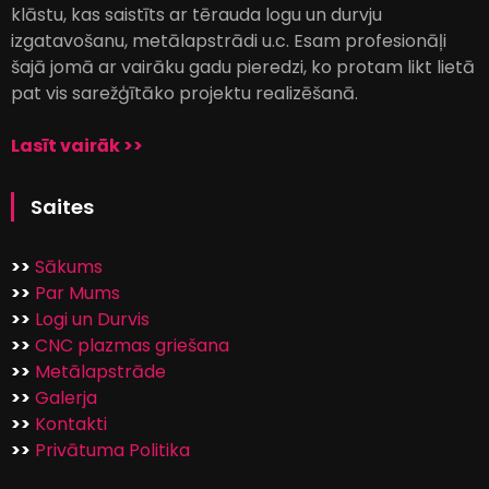
klāstu, kas saistīts ar tērauda logu un durvju
izgatavošanu, metālapstrādi u.c. Esam profesionāļi
šajā jomā ar vairāku gadu pieredzi, ko protam likt lietā
pat vis sarežģītāko projektu realizēšanā.
Lasīt vairāk >>
Saites
>>
Sākums
>>
Par Mums
>>
Logi un Durvis
>>
CNC plazmas griešana
>>
Metālapstrāde
>>
Galerja
>>
Kontakti
>>
Privātuma Politika