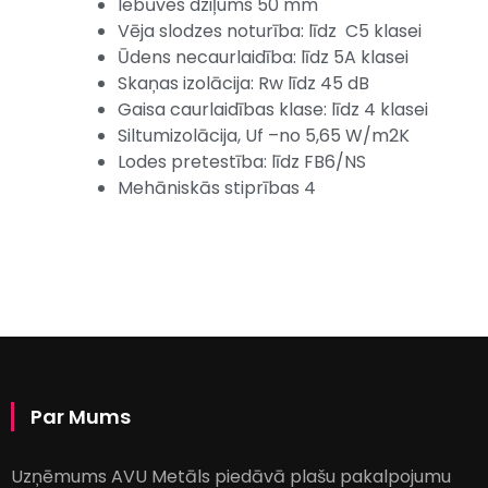
Iebūves dziļums 50 mm
Vēja slodzes noturība: līdz C5 klasei
Ūdens necaurlaidība: līdz 5A klasei
Skaņas izolācija: Rw līdz 45 dB
Gaisa caurlaidības klase: līdz 4 klasei
Siltumizolācija, Uf –no 5,65 W/m2K
Lodes pretestība: līdz FB6/NS
Mehāniskās stiprības 4
Par Mums
Uzņēmums AVU Metāls piedāvā plašu pakalpojumu